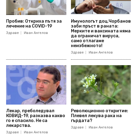
Пробив: Откриха пътя за
Имунологът доц.Чорбанов
лечение на COVID-19
заби пръст в раната:
Мерките и ваксината няма
Здраве
Иван Ангелов
да ограничат вируса,
само отлагаме
неизбежното!
Здраве
Иван Ангелов
Лекар, преболедувал
Революционно откритие:
КОВИД-19, разказва какво
Плевел лекува рака на
го е спасило. Не са
гърдата?
лекарства.
Здраве
Иван Ангелов
Здраве
Иван Ангелов