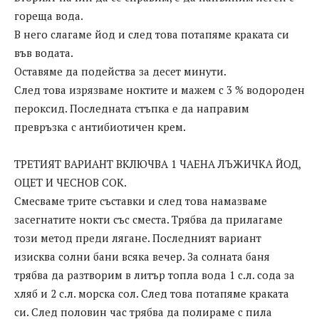
гореща вода.
В него слагаме йод и след това потапяме краката си
във водата.
Оставяме да подейства за десет минути.
След това изрязваме ноктите и мажем с 3 % водороден
пероксид. Последната стъпка е да направим
превръзка с антибиотичен крем.
ТРЕТИЯТ ВАРИАНТ ВКЛЮЧВА 1 ЧАЕНА ЛЪЖИЧКА ЙОД,
ОЦЕТ И ЧЕСНОВ СОК.
Смесваме трите съставки и след това намазваме
засегнатите нокти със сместа. Трябва да прилагаме
този метод преди лягане. Последният вариант
изисква солни бани всяка вечер. За солната баня
трябва да разтворим в литър топла вода 1 с.л. сода за
хляб и 2 с.л. морска сол. След това потапяме краката
си. След половин час трябва да полираме с пила