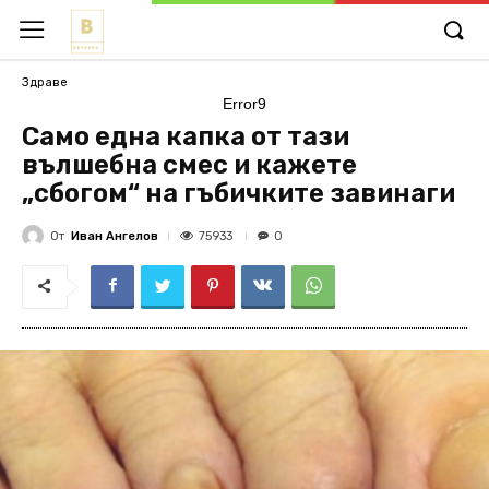
Здраве
Error9
Само една капка от тази
вълшебна смес и кажете
„сбогом“ на гъбичките завинаги
От
Иван Ангелов
75933
0