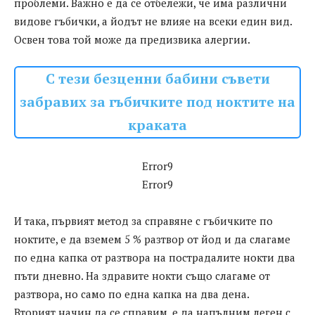
проблеми. Важно е да се отбележи, че има различни
видове гъбички, а йодът не влияе на всеки един вид.
Освен това той може да предизвика алергии.
С тези безценни бабини съвети
забравих за гъбичките под ноктите на
краката
Error9
Error9
И така, първият метод за справяне с гъбичките по
ноктите, е да вземем 5 % разтвор от йод и да слагаме
по една капка от разтвора на пострадалите нокти два
пъти дневно. На здравите нокти също слагаме от
разтвора, но само по една капка на два дена.
Вторият начин да се справим, е да напълним леген с