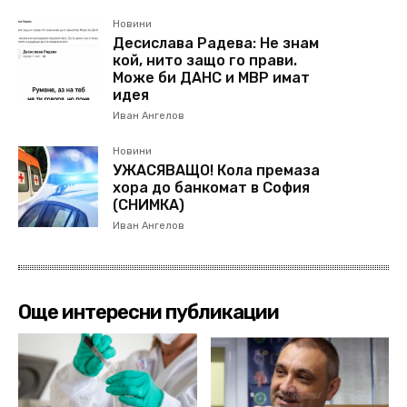
Новини
Десислава Радева: Не знам
кой, нито защо го прави.
Може би ДАНС и МВР имат
идея
Иван Ангелов
Новини
УЖАСЯВАЩО! Кола премаза
хора до банкомат в София
(СНИМКА)
Иван Ангелов
Още интересни публикации