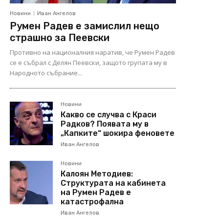
Новини
Иван Ангелов
Румен Радев е замислил нещо
страшно за Пеевски
Противно на националния наратив, че Румен Радев
се е събрал с Делян Пеевски, защото групата му в
Народното събрание...
Новини
Какво се случва с Краси
Радков? Появата му в
„Капките“ шокира феновете
Иван Ангелов
Новини
Калоян Методиев:
Структурата на кабинета
на Румен Радев е
катастрофална
Иван Ангелов