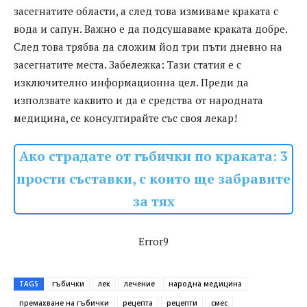
засегнатите области, а след това измиваме краката с
вода и сапун. Важно е да подсушаваме краката добре.
След това трябва да сложим йод три пъти дневно на
засегнатите места. Забележка: Тази статия е с
изключително информационна цел. Преди да
използвате каквито и да е средства от народната
медицина, се консултирайте със своя лекар!
Ако страдате от гъбички по краката: 3
прости съставки, с които ще забравите
за тях
Error9
TAGS
гъбички
лек
лечение
народна медицина
премахване на гъбички
рецепта
рецепти
смес