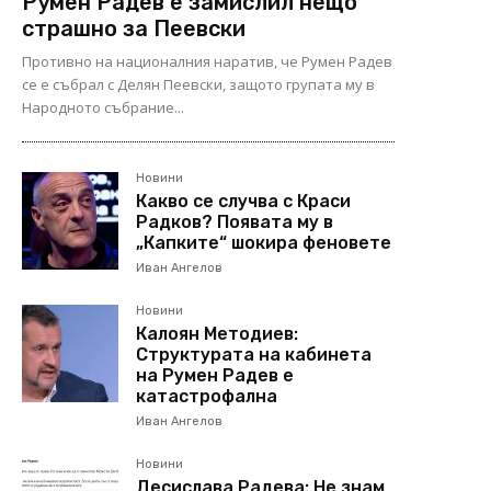
Румен Радев е замислил нещо
страшно за Пеевски
Противно на националния наратив, че Румен Радев
се е събрал с Делян Пеевски, защото групата му в
Народното събрание...
Новини
Какво се случва с Краси
Радков? Появата му в
„Капките“ шокира феновете
Иван Ангелов
Новини
Калоян Методиев:
Структурата на кабинета
на Румен Радев е
катастрофална
Иван Ангелов
Новини
Десислава Радева: Не знам