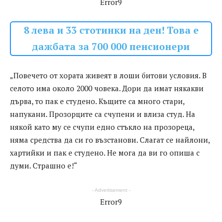
Error9
8 лева и 33 стотинки на ден! Това е
дажбата за 700 000 пенсионери
„Повечето от хората живеят в лоши битови условия. В
селото има около 2000 човека. Дори да имат някакви
дърва, то пак е студено. Къщите са много стари,
напукани. Прозорците са счупени и влиза студ. На
някой като му се счупи едно стъкло на прозореца,
няма средства да си го възстанови. Слагат се найлони,
хартийки и пак е студено. Не мога да ви го опиша с
думи. Страшно е!“
- Advertisement -
Error9