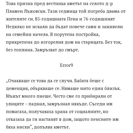
Това призна пред вестника кметът на селото д-р
Пламен Лъжовски. Тази седмица той погреба двама от
жителите си. 85-годишната Пена и 76-годишният
Недялко не искали да бъдат повече сами и заживели
на семейни начела. В порутена постройка,
прикрепена до изгорелия дом на старицата. Без ток,
без топлина. Замръзват до смърт.
Error9
„Очакваше се това да се случи. Бабата беше с
деменция, объркваше се. Нямаше нито един близък.
Мъжът много пиеше. Често сме го прибирали от
улиците – паднал, замръзнал някъде. Съседи им
помагаха, получаваха храна от социалните, но
отказаха да ги настанят в дом, защото пенсиите им
бяха ниски“, допълва кметът.