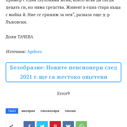
децата си, но няма средства. Живеят в една стара къща
с майка й. Ние се грижим за нея“, разказа още д-р
Лъжовски.
Доли ТАЧЕВА
Източник:
bgdnes
Безобразие: Новите пенсионери след
2021 г. ще са жестоко ощетени
Error9
TAGS
мизерия
пенсионери
пенсия