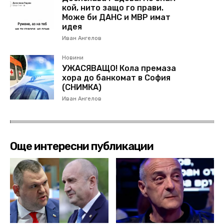
кой, нито защо го прави.
Може би ДАНС и МВР имат
идея
Иван Ангелов
Новини
УЖАСЯВАЩО! Кола премаза
хора до банкомат в София
(СНИМКА)
Иван Ангелов
Още интересни публикации