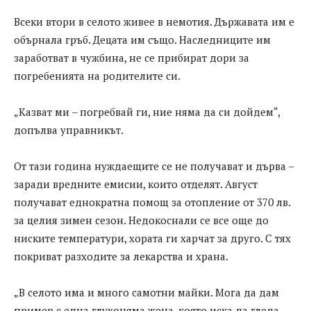
Всеки втори в селото живее в немотия. Държавата им е
обърнала гръб. Децата им също. Наследниците им
заработват в чужбина, не се прибират дори за
погребенията на родителите си.
„Казват ми – погребвай ги, ние няма да си дойдем“,
допълва управникът.
От тази година нуждаещите се не получават и дърва –
заради вредните емисии, които отделят. Август
получават еднократна помощ за отопление от 370 лв.
за целия зимен сезон. Недокоснали се все още до
ниските температури, хората ги харчат за друго. С тях
покриват разходите за лекарства и храна.
„В селото има и много самотни майки. Мога да дам
пример с една глухоняма жена, която иска да гледа