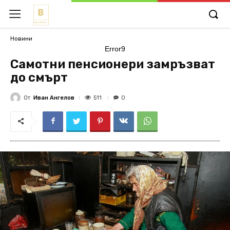
Новини
Error9
Самотни пенсионери замръзват
до смърт
От
Иван Ангелов
511
0