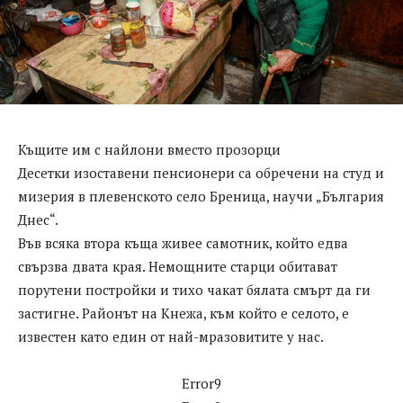
Къщите им с найлони вместо прозорци
Десетки изоставени пенсионери са обречени на студ и
мизерия в плевенското село Бреница, научи „България
Днес“.
Във всяка втора къща живее самотник, който едва
свързва двата края. Немощните старци обитават
порутени постройки и тихо чакат бялата смърт да ги
застигне. Районът на Кнежа, към който е селото, е
известен като един от най-мразовитите у нас.
Error9