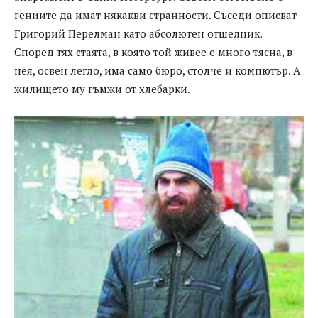
гениите да имат някакви странности. Съседи описват
Григорий Перелман като абсолютен отшелник.
Според тях стаята, в която той живее е много тясна, в
нея, освен легло, има само бюро, столче и компютър. А
жилището му гъмжи от хлебарки.