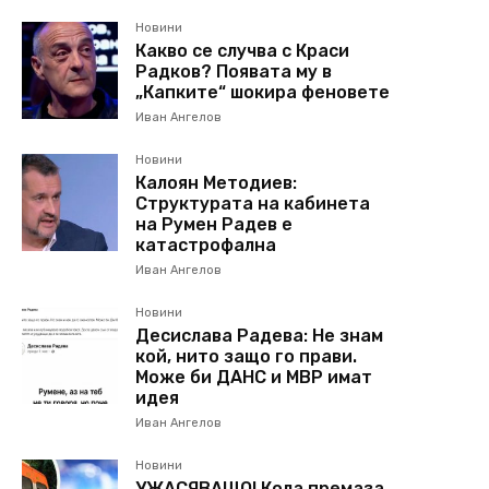
Новини
Какво се случва с Краси
Радков? Появата му в
„Капките“ шокира феновете
Иван Ангелов
Новини
Калоян Методиев:
Структурата на кабинета
на Румен Радев е
катастрофална
Иван Ангелов
Новини
Десислава Радева: Не знам
кой, нито защо го прави.
Може би ДАНС и МВР имат
идея
Иван Ангелов
Новини
УЖАСЯВАЩО! Кола премаза