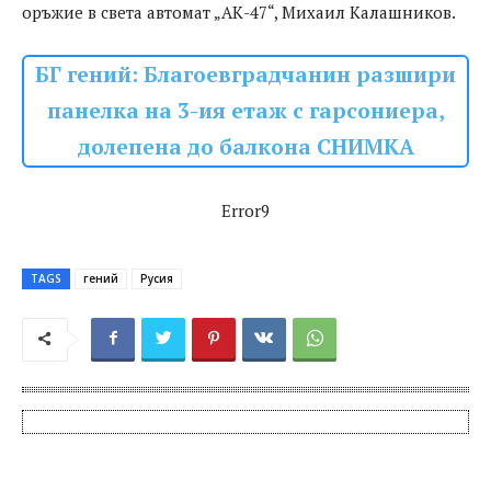
оръжие в света автомат „АК-47“, Михаил Калашников.
БГ гений: Благоевградчанин разшири
панелка на 3-ия етаж с гарсониера,
долепена до балкона СНИМКА
Error9
TAGS
гений
Русия