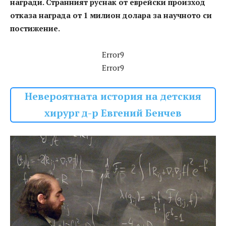
награди. Странният руснак от еврейски произход
отказа награда от 1 милион долара за научното си
постижение.
Error9
Error9
Невероятната история на детския
хирург д-р Евгений Бенчев