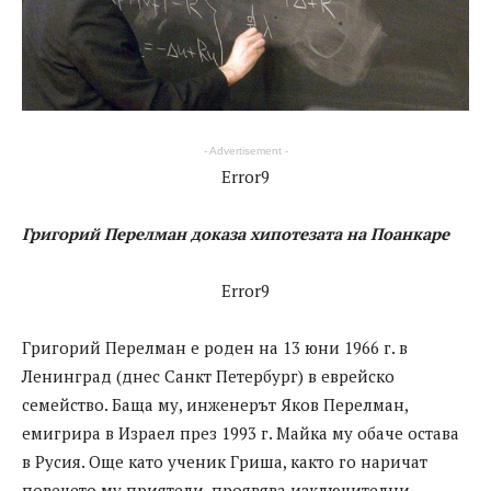
- Advertisement -
Error9
Григорий Перелман доказа хипотезата на Поанкаре
Error9
Григорий Перелман е роден на 13 юни 1966 г. в
Ленинград (днес Санкт Петербург) в еврейско
семейство. Баща му, инженерът Яков Перелман,
емигрира в Израел през 1993 г. Майка му обаче остава
в Русия. Още като ученик Гриша, както го наричат
повечето му приятели, проявява изключителни