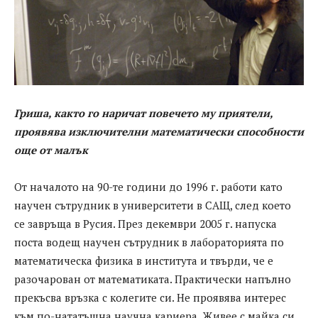
Гриша, както го наричат повечето му приятели,
проявява изключителни математически способности
още от малък
От началото на 90-те години до 1996 г. работи като
научен сътрудник в университети в САЩ, след което
се завръща в Русия. През декември 2005 г. напуска
поста водещ научен сътрудник в лабораторията по
математическа физика в института и твърди, че е
разочарован от математиката. Практически напълно
прекъсва връзка с колегите си. Не проявява интерес
към по-нататъшна научна кариера. Живее с майка си,