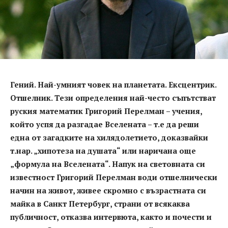
Гений. Най-умният човек на планетата. Ексцентрик.
Отшелник. Тези определения най-често съпътстват
руския математик Григорий Перелман – учения,
който успя да разгадае Вселената – т.е да реши
една от загадките на хилядолетието, доказвайки
т.нар. „хипотеза на душата“ или наричана още
„формула на Вселената“. Напук на световната си
известност Григорий Перелман води отшелнически
начин на живот, живее скромно с възрастната си
майка в Санкт Петербург, страни от всякаква
публичност, отказва интервюта, както и почести и