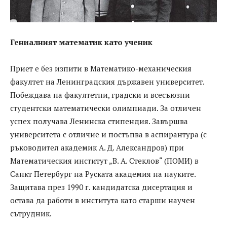
Гениалният математик като ученик
Приет е без изпити в Математико-механическия
факултет на Ленинградския държавен университет.
Побеждава на факултетни, градски и всесъюзни
студентски математически олимпиади. За отличен
успех получава Ленинска стипендия. Завършва
университета с отличие и постъпва в аспирантура (с
ръководител академик А. Д. Александров) при
Математическия институт „В. А. Стеклов“ (ПОМИ) в
Санкт Петербург на Руската академия на науките.
Защитава през 1990 г. кандидатска дисертация и
остава да работи в института като старши научен
сътрудник.