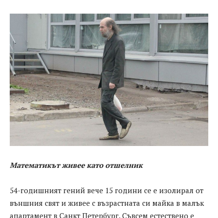
Математикът живее като отшелник
54-годишният гений вече 15 години се е изолирал от
външния свят и живее с възрастната си майка в малък
апартамент в Санкт Петербург. Съвсем естествено е