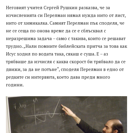
Неговият учител Сергей Рушкин разказва, че за
изчисленията си Перелман нямал нужда нито от лист,
нито от химикалка. Самият Перелман пък споделя, че
не се сеща по онова време да се е сблъсквал с
неразрешима задача – само с такива, които се решават
трудно. „Нали помните библейската притча за това как
Исус ходил по водата така, сякаш е суша. Е – аз
трябваше да изчисля с каква скорост би трябвало да се
движи, за да не потъне“, споделя Перелман в едно от
редките си интервюта, което дава преди много
години.