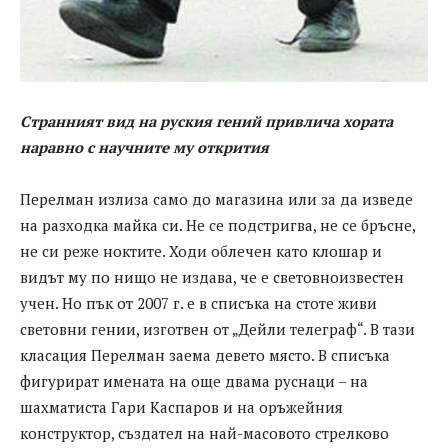
Странният вид на руския гений привлича хората
наравно с научните му открития
Перелман излиза само до магазина или за да изведе
на разходка майка си. Не се подстригва, не се бръсне,
не си реже ноктите. Ходи облечен като клошар и
видът му по нищо не издава, че е световноизвестен
учен. Но пък от 2007 г. е в списъка на стоте живи
световни гении, изготвен от „Дейли телеграф“. В тази
класация Перелман заема девето място. В списъка
фигурират имената на още двама руснаци – на
шахматиста Гари Каспаров и на оръжейния
конструктор, създател на най-масовото стрелково