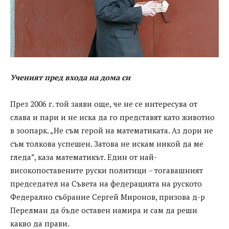
Ученият пред входа на дома си
През 2006 г. той заяви още, че не се интересува от
слава и пари и не иска да го представят като животно
в зоопарк. „Не съм герой на математиката. Аз дори не
съм толкова успешен. Затова не искам никой да ме
гледа”, каза математикът. Един от най-
високопоставените руски политици – тогавашният
председател на Съвета на федерацията на руското
Федерално събрание Сергей Миронов, призова д-р
Перелман да бъде оставен намира и сам да реши
какво да прави.