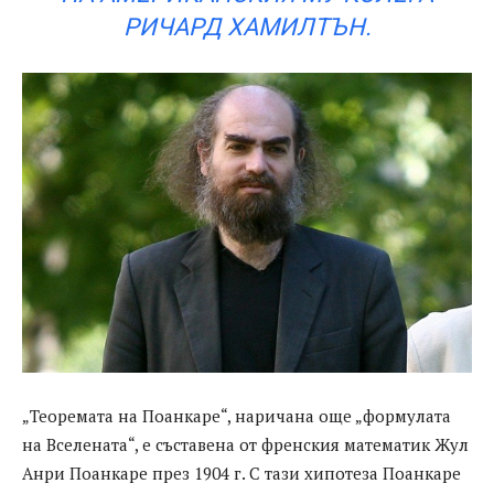
РИЧАРД ХАМИЛТЪН.
„Теоремата на Поанкаре“, наричана още „формулата
на Вселената“, е съставена от френския математик Жул
Анри Поанкаре през 1904 г. С тази хипотеза Поанкаре