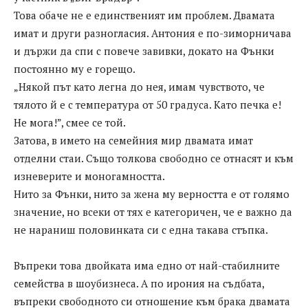
Това обаче не е единственият им проблем. Двамата
имат и други разногласия. Антония е по-зиморничава
и държи да спи с повече завивки, докато на Фънки
постоянно му е горещо.
„Някой път като легна до нея, имам чувството, че
тялото й е с температура от 50 градуса. Като печка е!
Не мога!”, смее се той.
Затова, в името на семейния мир двамата имат
отделни стаи. Също толкова свободно се отнасят и към
изневерите и моногамността.
Нито за Фънки, нито за жена му верността е от голямо
значение, но всеки от тях е категоричен, че е важно да
не нараниш половинката си с една такава стъпка.
Въпреки това двойката има едно от най-стабилните
семейства в шоубизнеса. А по ирония на съдбата,
въпреки свободното си отношение към брака двамата