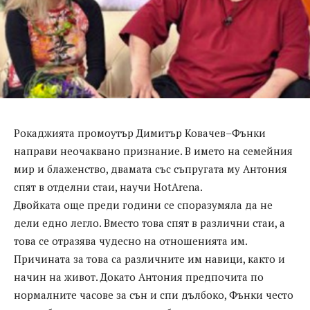
Рокаджията промоутър Димитър Ковачев–Фънки
направи неочаквано признание. В името на семейния
мир и блаженство, двамата със съпругата му Антония
спят в отделни стаи, научи HotArena.
Двойката още преди години се споразумяла да не
дели едно легло. Вместо това спят в различни стаи, а
това се отразява чудесно на отношенията им.
Причината за това са различните им навици, както и
начин на живот. Докато Антония предпочита по
нормалните часове за сън и спи дълбоко, Фънки често