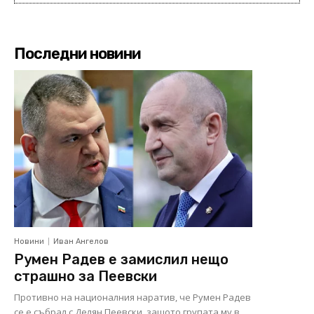
Последни новини
Новини
Иван Ангелов
Румен Радев е замислил нещо
страшно за Пеевски
Противно на националния наратив, че Румен Радев
се е събрал с Делян Пеевски, защото групата му в