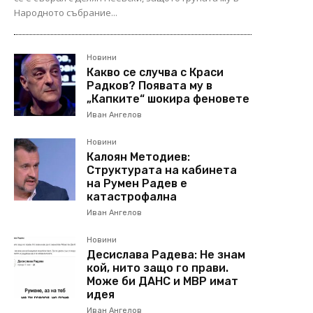
Народното събрание...
Новини
Какво се случва с Краси
Радков? Появата му в
„Капките“ шокира феновете
Иван Ангелов
Новини
Калоян Методиев:
Структурата на кабинета
на Румен Радев е
катастрофална
Иван Ангелов
Новини
Десислава Радева: Не знам
кой, нито защо го прави.
Може би ДАНС и МВР имат
идея
Иван Ангелов