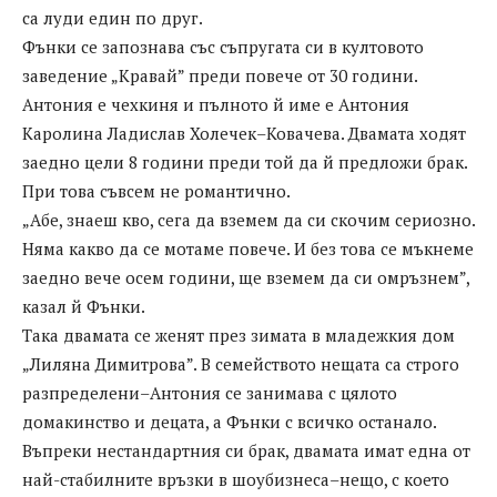
са луди един по друг.
Фънки се запознава със съпругата си в култовото
заведение „Кравай” преди повече от 30 години.
Антония е чехкиня и пълното й име е Антония
Каролина Ладислав Холечек–Ковачева. Двамата ходят
заедно цели 8 години преди той да й предложи брак.
При това съвсем не романтично.
„Абе, знаеш кво, сега да вземем да си скочим сериозно.
Няма какво да се мотаме повече. И без това се мъкнеме
заедно вече осем години, ще вземем да си омръзнем”,
казал й Фънки.
Така двамата се женят през зимата в младежкия дом
„Лиляна Димитрова”. В семейството нещата са строго
разпределени–Антония се занимава с цялото
домакинство и децата, а Фънки с всичко останало.
Въпреки нестандартния си брак, двамата имат една от
най-стабилните връзки в шоубизнеса–нещо, с което