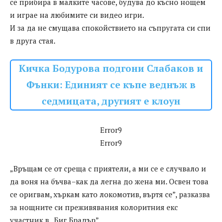
се прибира в малките часове, будува до късно нощем
и играе на любимите си видео игри.
И за да не смущава спокойствието на съпругата си спи
в друга стая.
Кичка Бодурова подгони Слабаков и
Фънки: Единият се къпе веднъж в
седмицата, другият е клоун
Error9
Error9
„Връщам се от среща с приятели, а ми се е случвало и
да воня на бъчва–как да легна до жена ми. Освен това
се оригвам, хъркам като локомотив, въртя се”, разказва
за нощните си преживявания колоритния екс
участник в „Биг Брадър”.