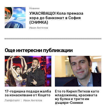
Новини
УЖАСЯВАЩО! Кола премаза
хора до банкомат в София
(СНИМКА)
Иван Ангелов
Още интересни публикации
17-годишна подаде жалба
Ето го Кирил Петков като
за изнасилване от Коцето
младоженец, красивата
му булка и трите им
Лайфстайл
Иван Ангелов
дъщери-Снимки