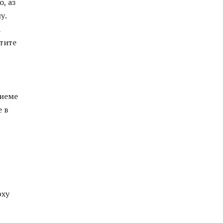
, аз
у.
а
етите
риеме
е в
рху