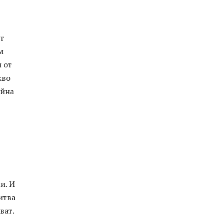
уг
м
 от
кво
айна
и. И
итва
ват.