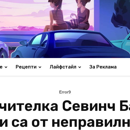
е
Рецепти
Лайфстайл
За Реклама
Error9
чителка Севинч Б
и са от неправил