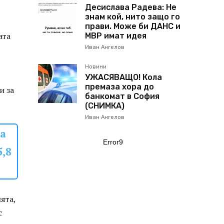
Десислава Радева: Не
знам кой, нито защо го
прави. Може би ДАНС и
ата
МВР имат идея
Иван Ангелов
Новини
УЖАСЯВАЩО! Кола
премаза хора до
и за
банкомат в София
(СНИМКА)
Иван Ангелов
а
Error9
5,8
ята,
с