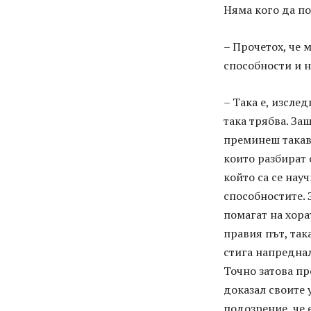
Няма кого да по
– Прочетох, че 
способности и н
– Така е, изсле
така трябва. За
преминеш такава
които разбират 
който са се нау
способностите. 
помагат на хора
правия път, так
стига напреднал
Точно затова пр
доказал своите 
подозрение, че е