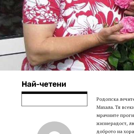
Най-четени
Родопска лечите
Махала. Тя всек
мрачните прогн
жизнерадост, лю
доброто на хора