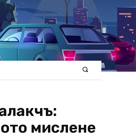
алакчъ:
ното мислене