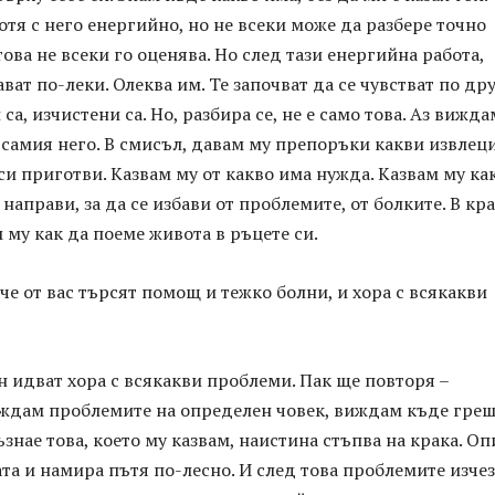
ботя с него енергийно, но не всеки може да разбере точно
това не всеки го оценява. Но след тази енергийна работа,
ават по-леки. Олеква им. Те започват да се чувстват по др
са, изчистени са. Но, разбира се, не е само това. Аз вижда
а самия него. В смисъл, давам му препоръки какви извлеци
си приготви. Казвам му от какво има нужда. Казвам му ка
 направи, за да се избави от проблемите, от болките. В кр
 му как да поеме живота в ръцете си.
че от вас търсят помощ и тежко болни, и хора с всякакви
ен идват хора с всякакви проблеми. Пак ще повторя –
ждам проблемите на определен човек, виждам къде греш
ъзнае това, което му казвам, наистина стъпва на крака. Оп
ата и намира пътя по-лесно. И след това проблемите изчез