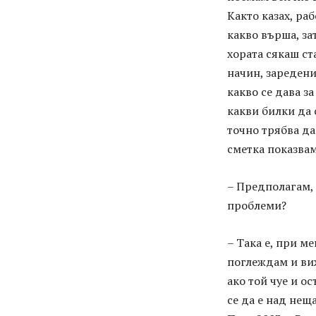
Както казах, ра
какво върша, за
хората сякаш ст
начин, заредени 
какво се дава з
какви билки да 
точно трябва да
сметка показвам
– Предполагам, 
проблеми?
– Така е, при м
поглеждам и ви
ако той чуе и ос
се да е над нещ