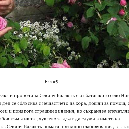
Error9
лка и пророчица Севинч Балакчъ е от баташкото село Но
и ден се сблъсква с нещастието на хора, дошли за помощ, 
ози и понякога страшни видения, но съхранява впечатля
бов към живота, чувство за дълг да служи в името на
та. Севинч Балакчъ помага при много заболявания, в т.ч. 