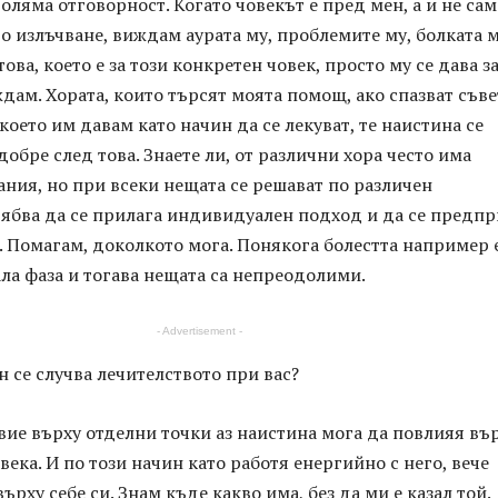
оляма отговорност. Когато човекът е пред мен, а и не само
 излъчване, виждам аурата му, проблемите му, болката м
това, което е за този конкретен човек, просто му се дава з
иждам. Хората, които търсят моята помощ, ако спазват съв
 което им давам като начин да се лекуват, те наистина се
добре след това. Знаете ли, от различни хора често има
ния, но при всеки нещата се решават по различен
рябва да се прилага индивидуален подход и да се предп
 Помагам, доколкото мога. Понякога болестта например 
ла фаза и тогава нещата са непреодолими.
- Advertisement -
н се случва лечителството при вас?
вие върху отделни точки аз наистина мога да повлияя въ
века. И по този начин като работя енергийно с него, вече
рху себе си. Знам къде какво има, без да ми е казал той.