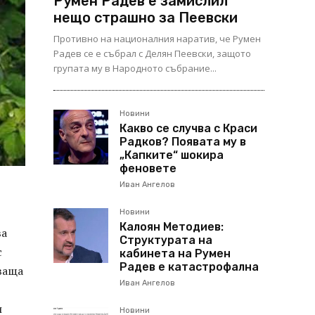
Румен Радев е замислил
нещо страшно за Пеевски
Противно на националния наратив, че Румен
Радев се е събрал с Делян Пеевски, защото
групата му в Народното събрание...
Новини
Какво се случва с Краси
Радков? Появата му в
„Капките“ шокира
феновете
Иван Ангелов
Новини
Калоян Методиев:
ва
Структурата на
с
кабинета на Румен
Радев е катастрофална
ваща
Иван Ангелов
и
Новини