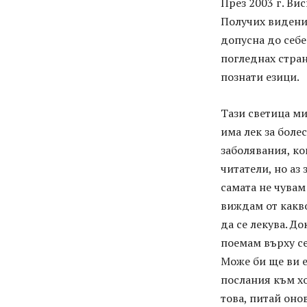
През 2003 г. Ви
Получих видени
допусна до себе
погледнах стран
познати езици.
Тази светица ми 
има лек за боле
заболявания, ко
читатели, но аз
самата не чувам
виждам от какво
да се лекува. До
поемам върху се
Може би ще ви е
послания към хо
това, питай онов