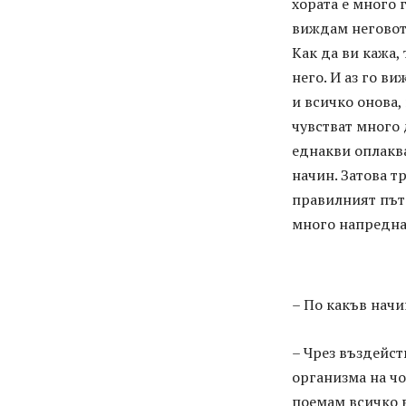
хората е много г
виждам неговото
Как да ви кажа, 
него. И аз го в
и всичко онова,
чувстват много 
еднакви оплаква
начин. Затова т
правилният път.
много напредна
– По какъв начи
– Чрез въздейст
организма на чо
поемам всичко въ