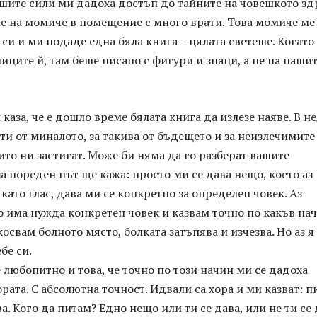
сшите сили ми дадоха достъп до тайните на човешкото зд
е на момиче в помещение с много врати. Това момиче ме
 си и ми подаде една бяла книга – цялата светеше. Когато
иците й, там беше писано с фигури и знаци, а не на наши
каза, че е дошло време бялата книга да излезе наяве. В н
сти от миналото, за такива от бъдещето и за неизлечимите
ито ни застигат. Може би няма да го разберат вашите
 за пореден път ще кажа: просто ми се дава нещо, което аз
 като глас, дава ми се конкретно за определен човек. Аз
 има нужда конкретен човек и казвам точно по какъв на
косвам болното място, болката затъпява и изчезва. Но аз я
бе си.
 любопитно и това, че точно по този начин ми се дадоха
рата. С абсолютна точност. Идвали са хора и ми казват: п
а. Кого да питам? Едно нещо или ти се дава, или не ти се 