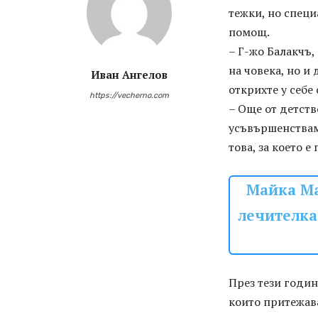
тежки, но специ
помощ.
– Г-жо Балакчъ,
на човека, но и
Иван Ангелов
открихте у себе
https://vecherno.com
– Още от детств
усъвършенствам.
това, за което 
Майка Ма
лечителка 
През тези годин
които притежава