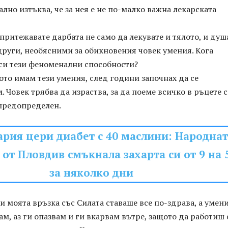
ално изтъква, че за нея е не по-малко важна лекарската
 притежавате дарбата не само да лекувате и тялото, и душ
 други, необясними за обикновения човек умения. Кога
 си тези феноменални способности?
ото имам тези умения, след години започнах да се
 Човек трябва да израства, за да поеме всичко в ръцете с
е предопределен.
рия цери диабет с 40 маслини: Народнат
от Пловдив смъкнала захарта си от 9 на 
за няколко дни
и моята връзка със Силата ставаше все по-здрава, а умени
м, аз ги опазвам и ги вкарвам вътре, защото да работиш 