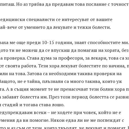
питаш. Но аз трябва да предавам това послание с точност
медицински специалисти се интересуват от вашите
ай-вече от умението да лекувате и тежки болести.
дваха ме още преди 10-15 години, знаят способностите ми.
щото ти не можеш да се впускаш да помагаш на хората, без
 проверка. Става дума за професори, за лекари, това са х
от своята работа. Тези хора лекуват болестите по начина, 
чили на това. Затова са необходими такива проверки на
Защото, не е тайна, плъзнали са много такива, които уж
та. А в същия момент те не пренасочват тези болни хора п
а забавят болестта им. През този период болестта се разви
 стадий и тогава става лошо.
едупреждавам всеки – не ходете при човек, който не е
умения да ви помогне. Някои едва ли не ме поглеждат с
то и аз съм от тези, които твърдят, че лекуват и помагат. 