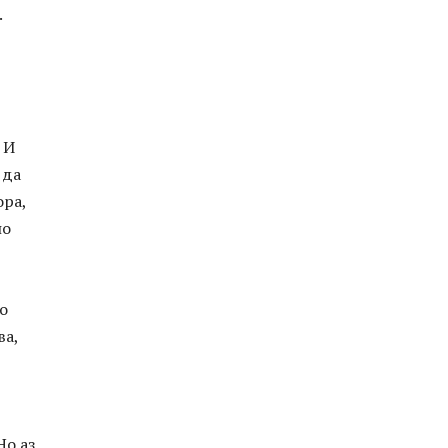
.
 И
 да
ора,
по
о
ва,
Но аз