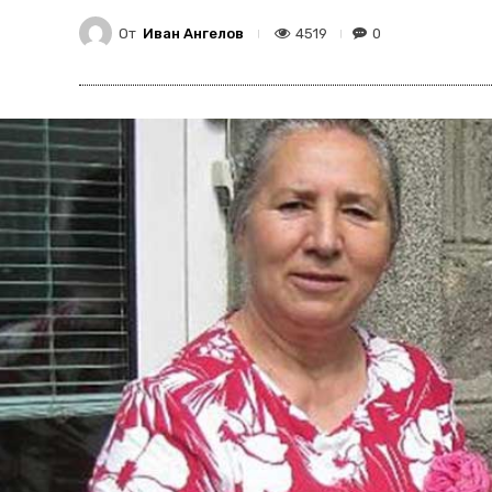
От
Иван Ангелов
4519
0