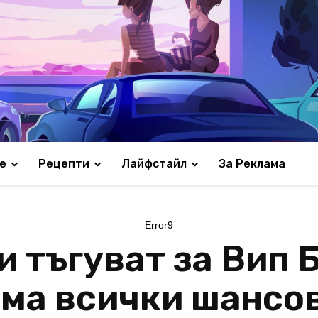
е
Рецепти
Лайфстайл
За Реклама
Error9
и тъгуват за Вип 
ма всички шансов