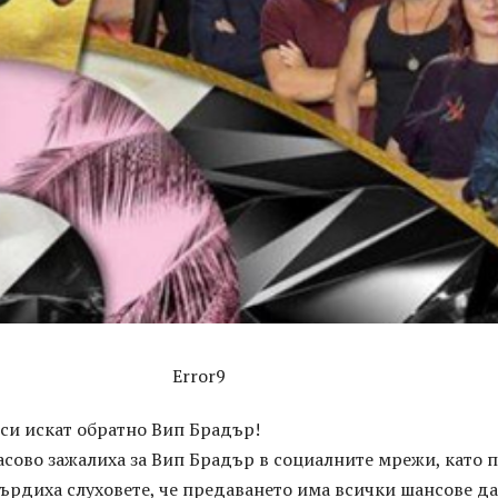
Error9
си искат обратно Вип Брадър!
сово зажалиха за Вип Брадър в социалните мрежи, като 
ърдиха слуховете, че предаването има всички шансове да