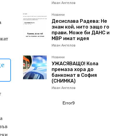
Иван Ангелов
Новини
Десислава Радева: Не
а
знам кой, нито защо го
прави. Може би ДАНС и
ожат
МВР имат идея
Иван Ангелов
Новини
ще
УЖАСЯВАЩО! Кола
премаза хора до
банкомат в София
(СНИМКА)
Иван Ангелов
т
Error9
а
 във
реки