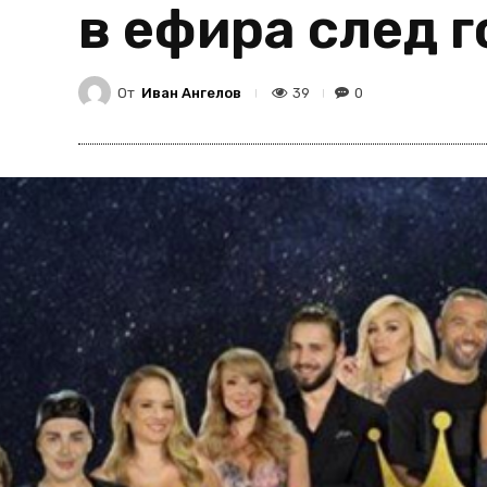
в ефира след 
От
Иван Ангелов
39
0