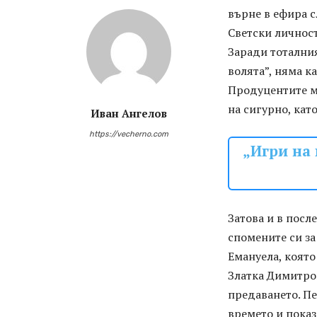
върне в ефира с
Светски личнос
Заради тоталния
волята”, няма к
Продуцентите му
на сигурно, кат
Иван Ангелов
https://vecherno.com
„Игри на 
Затова и в посл
спомените си за
Емануела, която
Златка Димитров
предаването. Пе
времето и показ