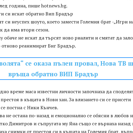
лед година, пише hotnews.bg.
ти си искат обратно Вип Брадър
т си неуспех шоуто, което замести Големия брат -„Игри н
ак да има втори сезон.
 обаче не искат да търсят ново риалити и смятат да зал
о отново реанимират Биг Брадър.
волята“ се оказа пълен провал, Нова ТВ 
връща обратно ВИП Брадър
едно време маса известни личности започнаха да споделя
 престоя в къщата в Нови хан. За влизането си се присети
 се постна с Ники Кънчев.
а не остана по-назад и емоционално се обясни в любов н
тко Димитров и съпругата му Яна също се върнаха назад
аха снимки от престоя си в къщата на Големия брат, въп