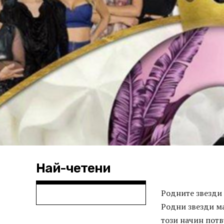
Най-четени
Родните звезди 
Родни звезди ма
този начин потв