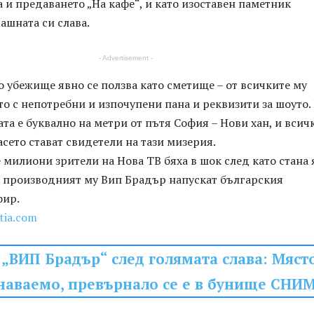
а и предаването „На кафе“, и като изоставен паметник
ашната си слава.
- Advertisement -
 убежище явно се ползва като сметище – от всичките му
то с непотребни и изпочупени пана и реквизити за шоуто.
ата е буквално на метри от пътя София – Нови хан, и всич
сето стават свидетели на тази мизерия.
милиони зрители на Нова ТВ бяха в шок след като стана 
и производният му Вип Брадър напускат българския
фир.
itia.com
„ВИП Брадър“ след голямата слава: Мяст
наваемо, превърнало се е в бунище СНИ