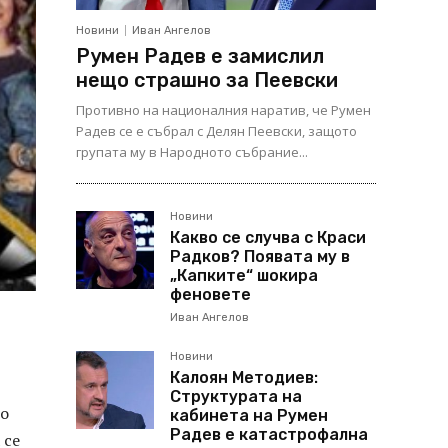
Новини
Иван Ангелов
Румен Радев е замислил
нещо страшно за Пеевски
Противно на националния наратив, че Румен
Радев се е събрал с Делян Пеевски, защото
групата му в Народното събрание...
Новини
Какво се случва с Краси
Радков? Появата му в
„Капките“ шокира
феновете
Иван Ангелов
Новини
Калоян Методиев:
Структурата на
по
кабинета на Румен
Радев е катастрофална
 се