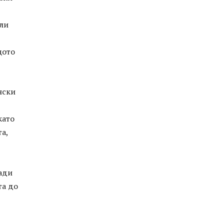
или
щото
нски
като
а,
ради
та до