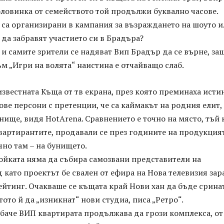
оловинка от семейството той продължи буквално часове.
 са организирани в кампания за възраждането на шоуто 
 да забравят участието си в Брадъра?
 и самите зрители се надяват Вип Брадър да се върне, за
м „Игри на волята“ наистина е отчайващо слаб.
звестната Къща от тв екрана, през която преминаха исти
нове персони с претенции, че са каймакът на родния елит,
нище, видя HotArena. Сравнението е точно на място, тъй 
вартирантите, продавали се през годините на продукцият
чно там – на бунището.
ойката няма да събира самозвани представители на
д като проектът бе свален от ефира на Нова телевизия за
йтинг. Очакваше се къщата край Нови хан да бъде срина
тото й да „изникнат“ нови студиа, писа „Ретро“.
обаче ВИП квартирата продължава да грози комплекса, от