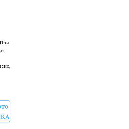
 При
ки
ясно,
ото
МКА