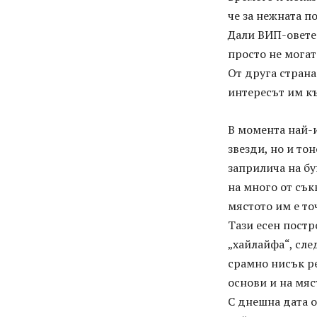
че за нежната п
Дали ВИП-овете
просто не могат
От друга страна
интересът им къ
В момента най-и
звезди, но и то
заприлича на бу
на много от сък
мястото им е то
Тази есен постр
„хайлайфа“, сле
срамно нисък ре
основи и на мяс
С днешна дата 