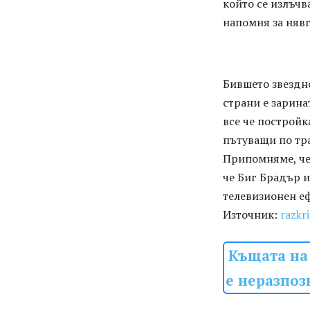
който се излъчв
напомня за нявг
Бившето звездно
страни е зарина
все че постройк
пътуващи по тра
Припомняме, че 
че Биг Брадър 
телевизионен е
Източник:
razkr
Къщата на 
е неразпоз