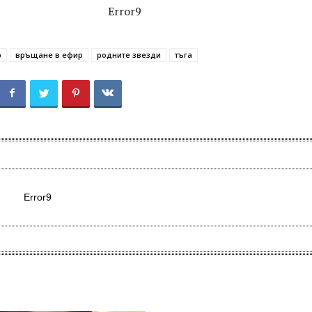
Error9
р
връщане в ефир
родните звезди
тъга
Error9