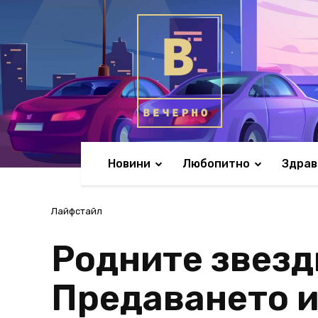
Новини
Любопитно
Здрав
Лайфстайл
Родните звезд
Предаването и