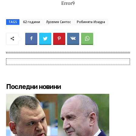
Error9
TAGS
62 години
Луселия Сантос
Робинята Изаура
Последни новини