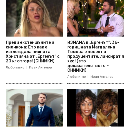
Преди екстеншъните и
ИЗМАМА в „Ергенът“: 36-
силикона: Ето как е
годишната Магдалена
изглеждала пияната
Томова е човек на
Християна от „Ергенът“ с
продуцентите, лансират я
20 кг отгоре! (СНИМКИ)
яко! (ето
доказателството –
Любопитно
Иван Ангелов
СНИМКИ)
Любопитно
Иван Ангелов