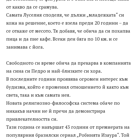
от какво да се срамува.
Самата Луселия споделя, че дължи „младежката“ си
кожа на решение, което е взела преди 20 години – да
се откаже от месото. Тя добавя, че обича да си похапва
пица и да пие кафе. Всеки ден бяга по 10 км. и се
занимава с йога.
Свободното си време обича да прекарва в компанията
на сина си Педро и най-близките си хора.
В последните години проявява огромен интерес към
будизма, който е променил отношението й както към
света, така и към самата нея.
Новата религиозно-философска система обаче по
никакъв начин не й пречи да демонстрира
привлекателността си.
Тази година се навършат 43 години от премиерата на
популярния бразилски сериал „Робинята Изаура“. Той