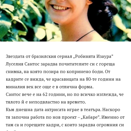
Звездата от бразилския сериал „Робинята Изаура”
Луселия Сантос зарадва почитателите си с гореща
снимка, на която позира по копринено боди. От
кадрите се вижда, че красавицата на 80-те години на
миналия век все още е в отлична форма.
Сантос вече е на 62 години, но по всичко изглежда, че
тялото й е неподвластно на времето.
Към днешна дата актрисата играе в театъра. Наскоро
тя започна работа по нов проект – „Кабаре”. Именно от
там са и горещите кадри, с които зарадва огромния си