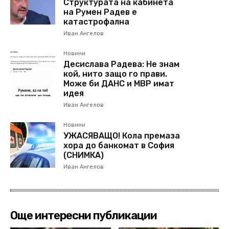
Структурата на кабинета
на Румен Радев е
катастрофална
Иван Ангелов
Новини
Десислава Радева: Не знам
кой, нито защо го прави.
Може би ДАНС и МВР имат
идея
Иван Ангелов
Новини
УЖАСЯВАЩО! Кола премаза
хора до банкомат в София
(СНИМКА)
Иван Ангелов
Още интересни публикации