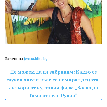
Източник:
jenata.blitz.bg
Не можем да ги забравим: Какво се
случва днес и къде се намират децата-
актьори от култовия филм „Васко да
Гама от село Рупча“