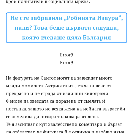
брой почитатели в социалната мрежа.
Не сте забравили „Робинята Изаура“,
нали? Това беше първата сапунка,
която гледаше цяла България
Error9
Error9
На фигурата на Сантос могат да завиждат много
млади момичета. Актрисата изглежда повече от
прекрасно и не страда от излишни килограми.
Фенове на звездата са поразени от смелата й
постъпка, защото не всяка жена на нейната възраст би
се осмелила да позира толкова разголена.
Те я засипват с куп хвалебствени коментари и бързат
да отбележат, че фигурата й е отлична и изобщо няма