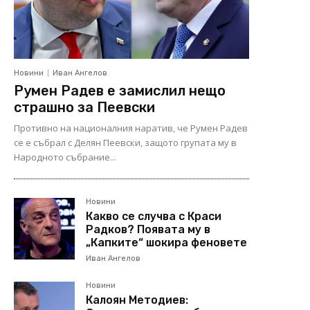
Новини
Иван Ангелов
Румен Радев е замислил нещо
страшно за Пеевски
Противно на националния наратив, че Румен Радев
се е събрал с Делян Пеевски, защото групата му в
Народното събрание...
Новини
Какво се случва с Краси
Радков? Появата му в
„Капките“ шокира феновете
Иван Ангелов
Новини
Калоян Методиев: