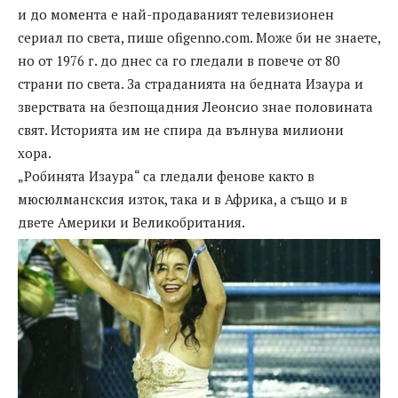
и до момента е най-продаваният телевизионен
сериал по света, пише ofigenno.com. Може би не знаете,
но от 1976 г. до днес са го гледали в повече от 80
страни по света. За страданията на бедната Изаура и
зверствата на безпощадния Леонсио знае половината
свят. Историята им не спира да вълнува милиони
хора.
„Робинята Изаура“ са гледали фенове както в
мюсюлмансксия изток, така и в Африка, а също и в
двете Америки и Великобритания.