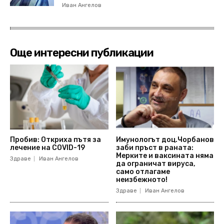
Иван Ангелов
Още интересни публикации
Пробив: Откриха пътя за
Имунологът доц.Чорбанов
лечение на COVID-19
заби пръст в раната:
Мерките и ваксината няма
Здраве
Иван Ангелов
да ограничат вируса,
само отлагаме
неизбежното!
Здраве
Иван Ангелов