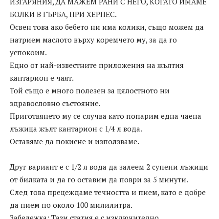
ИЗГАРЯНИЯ, ДА МАЖЕМ РАНИ С НЕГО, КОГАТО ИМАМЕ
БОЛКИ В ГЪРБА, ПРИ ХЕРПЕС.
Освен това ако бебето ни има колики, също можем да
натрием маслото върху коремчето му, за да го
успокоим.
Едно от най-известните приложения на жълтия
кантарион е чаят.
Той също е много полезен за цялостното ни
здравословно състояние.
Приготвянето му се случва като попарим една чаена
лъжица жълт кантарион с 1/4 л вода.
Оставяме да покисне и използваме.
Друг вариант е с 1/2 л вода да залеем 2 супени лъжици
от билката и да го оставим да поври за 5 минути.
След това прецеждаме течността и пием, като е добре
да пием по около 100 милилитра.
Забележка: Тази статия е с изключително