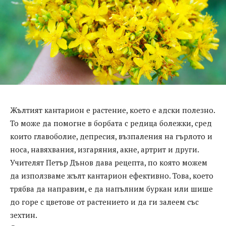
Жълтият кантарион е растение, което е адски полезно.
То може да помогне в борбата с редица болежки, сред
които главоболие, депресия, възпаления на гърлото и
носа, навяхвания, изгаряния, акне, артрит и други.
Учителят Петър Дънов дава рецепта, по която можем
да използваме жълт кантарион ефективно. Това, което
трябва да направим, е да напълним буркан или шише
до горе с цветове от растението и да ги залеем със
зехтин.