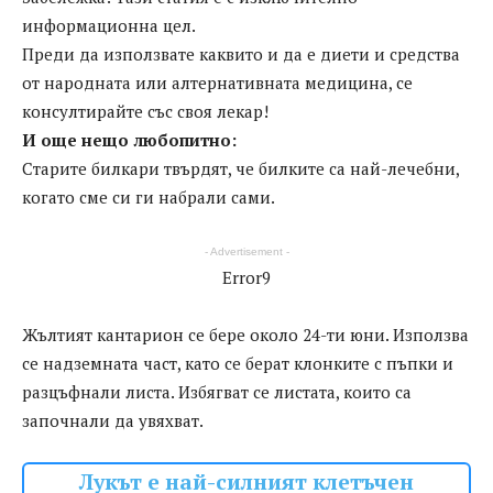
информационна цел.
Преди да използвате каквито и да е диети и средства
от народната или алтернативната медицина, се
консултирайте със своя лекар!
И още нещо любопитно:
Старите билкари твърдят, че билките са най-лечебни,
когато сме си ги набрали сами.
- Advertisement -
Error9
Жълтият кантарион се бере около 24-ти юни. Използва
се надземната част, като се берат клонките с пъпки и
разцъфнали листа. Избягват се листата, които са
започнали да увяхват.
Лукът е най-силният клетъчен