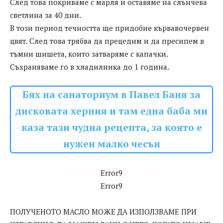
След това покриваме с марля и оставяме на слънчева
светлина за 40 дни.
В този период течността ще придобие кървавочервен
цвят. След това трябва да прецедим и да пресипем в
тъмни шишета, които затваряме с капачки.
Съхраняваме го в хладилника до 1 година.
Бях на санаториум в Павел Баня за
дисковата херния и там една баба ми
каза тази чудна рецепта, за която е
нужен малко чесън
Error9
Error9
ПОЛУЧЕНОТО МАСЛО МОЖЕ ДА ИЗПОЛЗВАМЕ ПРИ