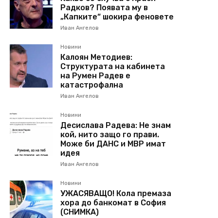
Радков? Появата му в
„Капките“ шокира феновете
Иван Ангелов
Новини
Калоян Методиев:
Структурата на кабинета
на Румен Радев е
катастрофална
Иван Ангелов
Новини
Десислава Радева: Не знам
кой, нито защо го прави.
Може би ДАНС и МВР имат
идея
Иван Ангелов
Новини
УЖАСЯВАЩО! Кола премаза
хора до банкомат в София
(СНИМКА)