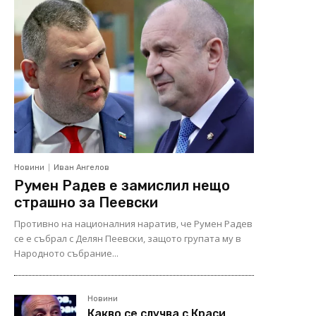
Новини
Иван Ангелов
Румен Радев е замислил нещо
страшно за Пеевски
Противно на националния наратив, че Румен Радев
се е събрал с Делян Пеевски, защото групата му в
Народното събрание...
Новини
Какво се случва с Краси