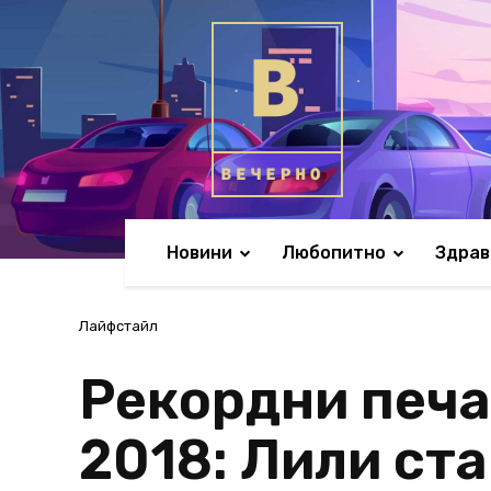
Новини
Любопитно
Здрав
Лайфстайл
Рекордни печа
2018: Лили ста