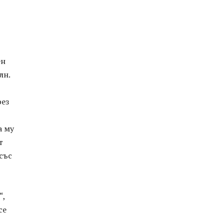
ен
лн.
рез
а му
т
със
“,
се