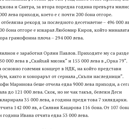
джова и Сантра, за втора поредна година превърта милио
000 лева приходи, което е с почти 200 бона отгоре.
отбелязва рекорд за последното десетилетие – 496 000 лв
100 бона отгоре е изкарал Любомир Киров, който миналат
ора грамофонна плоча – 294 000 лева.
милион е заработил Орлин Павлов. Приходите му са разд
0 000 лева в „Скайхай мюзик“ и 155 000 лева в „Орка 79“.
а основно големия концерт в НДК, на който представи
ум, както и хонорарът от сериала „Скъпи наследници“.
фи Маринова беше отчела едва 9000 лева приходи, а сег
ла до 121 000 лева. Скок, но не чак такъв, бележи Деси
екларирала 35 000 лева, а година преди това 7 хилядарки.
тчита 142 000 лв, а Силвия Кацарова 116 бона. От 107 бон
зи година Ивана отчита едва 53 000 лева.