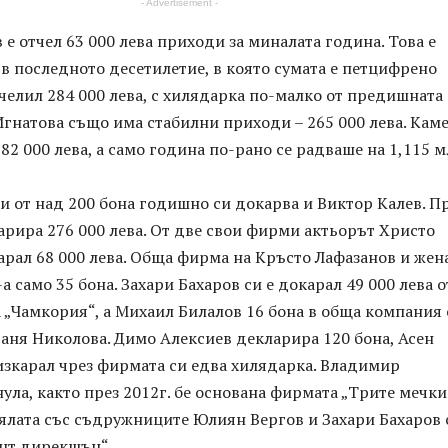
- Advertisement -
е отчел 63 000 лева приходи за миналата година. Това е
в последното десетилетие, в която сумата е петцифрено
ечелил 284 000 лева, с хилядарка по-малко от предишната
гнатова също има стабилни приходи – 265 000 лева. Кам
882 000 лева, а само година по-рано се радваше на 1,115 м
 от над 200 бона годишно си докарва и Виктор Калев. П
арира 276 000 лева. От две свои фирми актьорът Христо
арал 68 000 лева. Обща фирма на Кръсто Лафазанов и жен
-а само 35 бона. Захари Бахаров си е докарал 49 000 лева о
 „Чамкория“, а Михаил Билалов 16 бона в обща компания 
аня Николова. Димо Алексиев декларира 120 бона, Асен
изкарал чрез фирмата си едва хилядарка. Владимир
нула, както през 2012г. бе основана фирмата „Трите мечки
ялата със съдружниците Юлиян Вергов и Захари Бахаров 
нт дирекшън“.