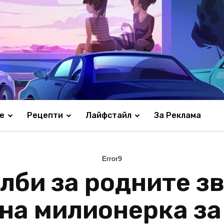
е
Рецепти
Лайфстайл
За Реклама
Error9
лби за родните з
на милионерка за