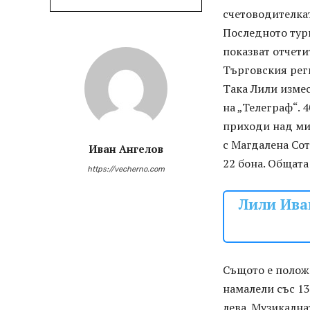
счетоводителкат
Последното турн
показват отчет
Търговския рег
Така Лили изме
на „Телеграф“. 
приходи над ми
с Магдалена Сот
Иван Ангелов
22 бона. Общата
https://vecherno.com
Лили Ива
Същото е полож
намалели със 13
лева. Музикална