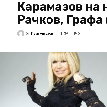
Карамазов на н
Рачков, Графа 
От
Иван Ангелов
39
0