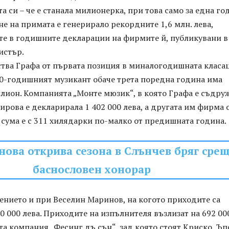
а си – че е станала милионерка, при това само за една го
е на примата е генерирало рекордните 1,6 млн. лева,
ите в годишните декларации на фирмите й, публикувани в
истър.
ства Графа от първата позиция в миналогодишната класа
40-годишният музикант обаче трета поредна година има
лион. Компанията „Монте мюзик“, в която Графа е съдру
ирова е декларирала 1 402 000 лева, а другата им фирма
 сума е с 311 хилядарки по-малко от предишната година.
нова открива сезона в Слънчев бряг сре
баснословен хонорар
ението и при Веселин Маринов, на когото приходите са
0 000 лева. Приходите на изпълнителя възлизат на 692 00
та компания „Фесинг дъ сън“, зад която стоят Криско, Ъп