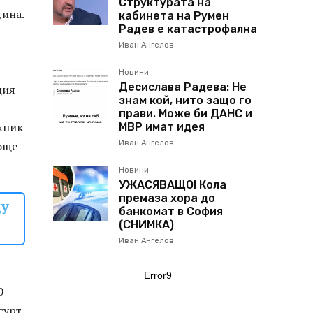
Структурата на
дина.
кабинета на Румен
Радев е катастрофална
Иван Ангелов
Новини
Десислава Радева: Не
ция
знам кой, нито защо го
прави. Може би ДАНС и
жник
МВР имат идея
 още
Иван Ангелов
Новини
УЖАСЯВАЩО! Кола
премаза хора до
щу
банкомат в София
(СНИМКА)
Иван Ангелов
Error9
0
сурт,