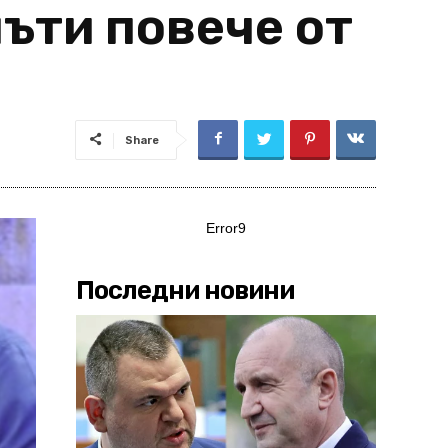
пъти повече от
Share
Error9
Последни новини