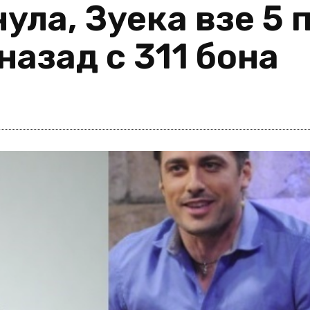
ула, Зуека взе 5 
назад с 311 бона