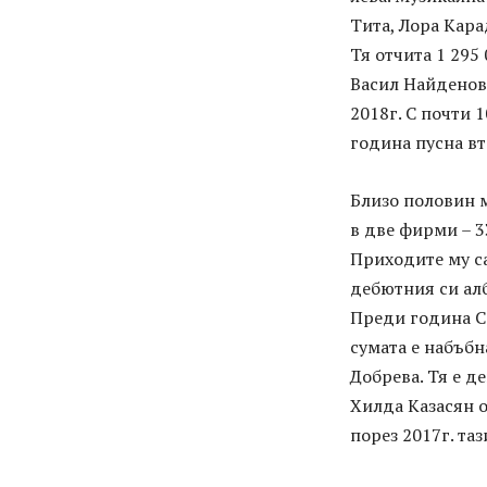
Тита, Лора Кара
Тя отчита 1 295 
Васил Найденов 
2018г. С почти 
година пусна вт
Близо половин 
в две фирми – 33
Приходите му с
дебютния си алб
Преди година Со
сумата е набъбна
Добрева. Тя е д
Хилда Казасян о
порез 2017г. та