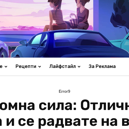
е
Рецепти
Лайфстайл
За Реклама
Error9
ромна сила: Отлич
 и се радвате на 