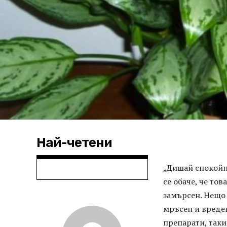
Най-четени
„Дишай спокойно
се обаче, че тов
замърсен. Нещо 
мръсен и вреде
препарати, таки