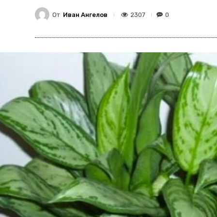
От
Иван Ангелов
2307
0