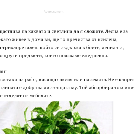
- Advertisement -
щастлива на каквато и светлина да я сложите. Лесна е за
ато живее в дома ви, ще го пречиства от ксилена,
трихлоретилен, който се съдържа в боите, лепилата,
го други предмети, които ползваме ежедневно.
лян
постави на рафт, висяща саксия или на земята. Не е капри
етлината е добра за листенцата му. Той абсорбира токсини
се отделят от мебелите.