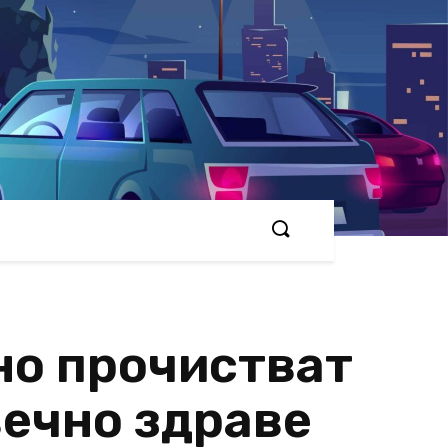
но прочистват
вечно здраве