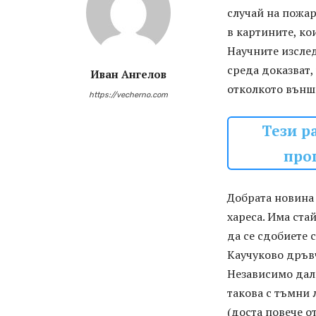
случай на пожа
в картините, ко
Научните изслед
среда доказват,
Иван Ангелов
отколкото външ
https://vecherno.com
Тези р
про
Добрата новина 
хареса. Има ста
да се сдобиете с 
Каучуково дръв
Независимо дали
такова с тъмни 
(доста повече о