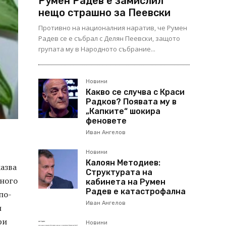
Румен Радев е замислил
нещо страшно за Пеевски
Противно на националния наратив, че Румен
Радев се е събрал с Делян Пеевски, защото
групата му в Народното събрание...
Новини
Какво се случва с Краси
Радков? Появата му в
„Капките“ шокира
феновете
Иван Ангелов
Новини
Калоян Методиев:
казва
Структурата на
много
кабинета на Румен
Радев е катастрофална
по-
Иван Ангелов
и
ри
Новини