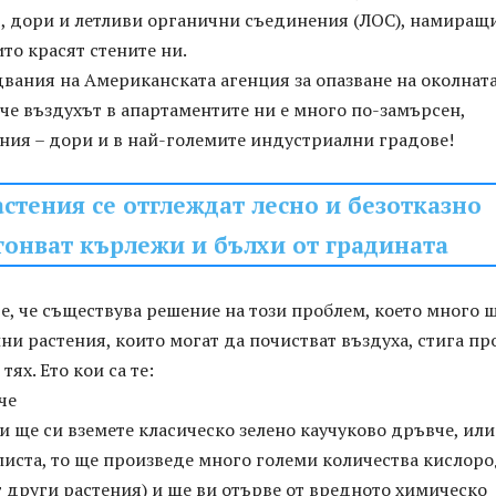
р, дори и летливи органични съединения (ЛОС), намиращи
ито красят стените ни.
вания на Американската агенция за опазване на околнат
 че въздухът в апартаментите ни е много по-замърсен,
ния – дори и в най-големите индустриални градове!
астения се отглеждат лесно и безотказно
гонват кърлежи и бълхи от градината
е, че съществува решение на този проблем, което много 
йни растения, които могат да почистват въздуха, стига пр
тях. Ето кои са те:
че
 ще си вземете класическо зелено каучуково дръвче, или
листа, то ще произведе много големи количества кислор
т други растения) и ще ви отърве от вредното химическо