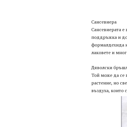
Сансевиера
Сансевиерата е 
поддръжка и док
формалдехида и 
лаковете и мно
Дяволски бръш
Той може да се 
растение, но св
въздуха, които 