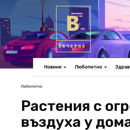
Новини
Любопитно
Здрав
Любопитно
Растения с ог
въздуха у дома