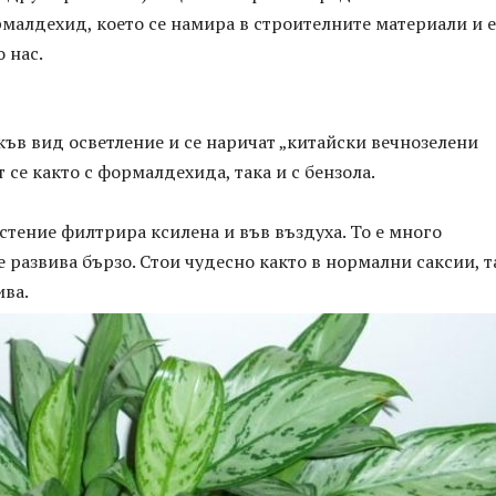
малдехид, което се намира в строителните материали и е
 нас.
къв вид осветление и се наричат „китайски вечнозелени
т се както с формалдехида, така и с бензола.
стение филтрира ксилена и във въздуха. То е много
 развива бързо. Стои чудесно както в нормални саксии, т
ива.