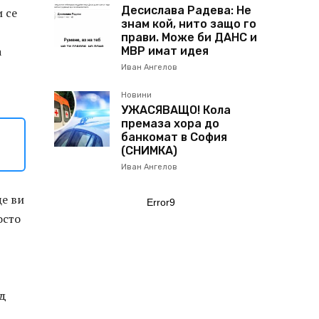
Десислава Радева: Не
 се
знам кой, нито защо го
прави. Може би ДАНС и
а
МВР имат идея
Иван Ангелов
Новини
УЖАСЯВАЩО! Кола
премаза хора до
банкомат в София
(СНИМКА)
Иван Ангелов
ще ви
Error9
осто
од