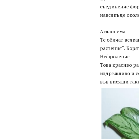
съединение фор
навсякъде около
Аглаонема
Те обичат всяка
растения“. Боря
Нефролепис
Това красиво ра
издръжливо и се
във висящи так