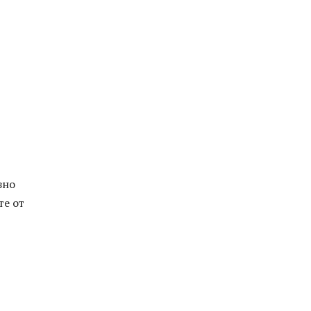
зно
те от