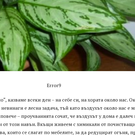
Error9
“, казваме всеки ден – на себе си, на хората около нас. О
а невинаги е лесна задача, тъй като въздухът около нас е 
повече – проучванията сочат, че въздухът у дома е далеч 
н от този навън. Вкъщи живеем с химикали от почистващ
ва, които се слагат по мебелите, за да редуцират огъня, п