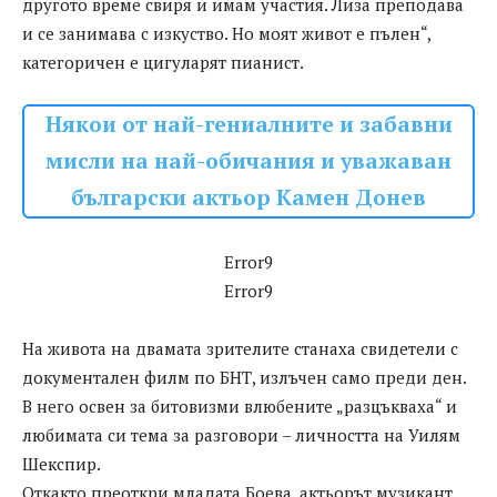
другото време свиря и имам участия. Лиза преподава
и се занимава с изкуство. Но моят живот е пълен“,
категоричен е цигуларят пианист.
Някои от най-гениалните и забавни
мисли на най-обичания и уважаван
български актьор Камен Донев
Error9
Error9
На живота на двамата зрителите станаха свидетели с
документален филм по БНТ, излъчен само преди ден.
В него освен за битовизми влюбените „разцъкваха“ и
любимата си тема за разговори – личността на Уилям
Шекспир.
Откакто преоткри младата Боева, актьорът музикант