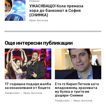
Новини
УЖАСЯВАЩО! Кола премаза
хора до банкомат в София
(СНИМКА)
Иван Ангелов
Още интересни публикации
17-годишна подаде жалба
Ето го Кирил Петков като
за изнасилване от Коцето
младоженец, красивата
му булка и трите им
Лайфстайл
Иван Ангелов
дъщери-Снимки
Лайфстайл
Иван Ангелов