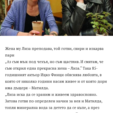
Жена му Лиза преподава, той готви, свири и изкарва
пари
„Аз съм мъж под чехъл, но съм щастлив. И смятам, че
съм открил една прекрасна жена – Лиза.“ Така 85-
годишният актьор Ицко Финци обяснява любовта, в
която от няколко години насам живее и от която дори
има дъщеря – Матилда.
„Лиза иска да се храним и живеем здравословно.
Затова готвя по определен начин за нея и Матилда,
топля минерална вода за детето да се къпе, а през