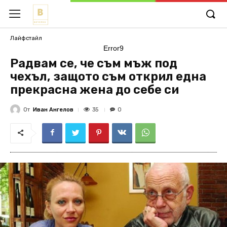
Лайфстайл
Error9
Радвам се, че съм мъж под
чехъл, защото съм открил една
прекрасна жена до себе си
От
Иван Ангелов
35
0