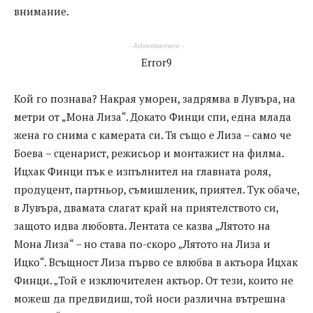
внимание.
- Advertisement -
Error9
Кой го познава? Накрая уморен, задрямва в Лувъра, на
метри от „Мона Лиза“. Докато Финци спи, една млада
жена го снима с камерата си. Тя също е Лиза – само че
Боева – сценарист, режисьор и монтажист на филма.
Ицхак Финци пък е изпълнител на главната роля,
продуцент, партньор, съмишленик, приятел. Тук обаче,
в Лувъра, двамата слагат край на приятелството си,
защото идва любовта. Лентата се казва „Лятото на
Мона Лиза“ – но става по-скоро „Лятото на Лиза и
Ицко“. Всъщност Лиза първо се влюбва в актьора Ицхак
Финци. „Той е изключителен актьор. От тези, които не
можеш да предвидиш, той носи различна вътрешна