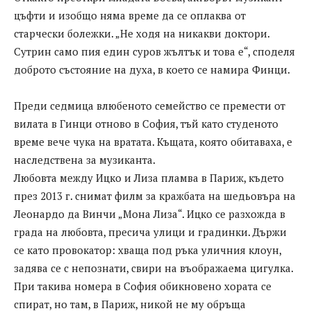
цъфти и изобщо няма време да се оплаква от
старчески болежки. „Не ходя на никакви доктори.
Сутрин само пия един суров жълтък и това е“, споделя
доброто състояние на духа, в което се намира Финци.
Преди седмица влюбеното семейство се премести от
вилата в Гинци отново в София, тъй като студеното
време вече чука на вратата. Къщата, която обитаваха, е
наследствена за музиканта.
Любовта между Ицко и Лиза пламва в Париж, където
през 2013 г. снимат филм за кражбата на шедьовъра на
Леонардо да Винчи „Мона Лиза“. Ицко се разхожда в
града на любовта, пресича улици и градинки. Държи
се като провокатор: хваща под ръка уличния клоун,
задява се с непознати, свири на въображаема цигулка.
При такива номера в София обикновено хората се
спират, но там, в Париж, никой не му обръща