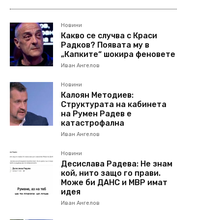
Новини
Какво се случва с Краси
Радков? Появата му в
„Капките“ шокира феновете
Иван Ангелов
Новини
Калоян Методиев:
Структурата на кабинета
на Румен Радев е
катастрофална
Иван Ангелов
Новини
Десислава Радева: Не знам
кой, нито защо го прави.
Може би ДАНС и МВР имат
идея
Иван Ангелов