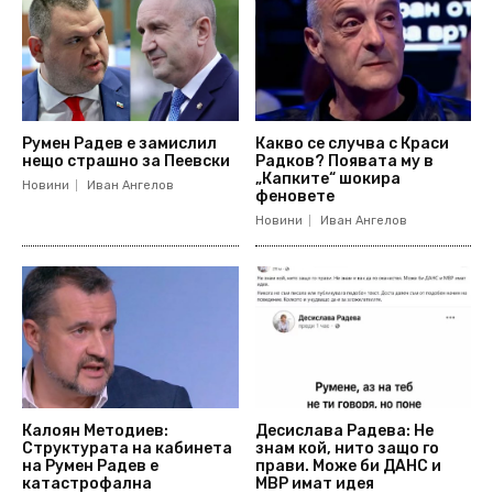
Румен Радев е замислил
Какво се случва с Краси
нещо страшно за Пеевски
Радков? Появата му в
„Капките“ шокира
Новини
Иван Ангелов
феновете
Новини
Иван Ангелов
Калоян Методиев:
Десислава Радева: Не
Структурата на кабинета
знам кой, нито защо го
на Румен Радев е
прави. Може би ДАНС и
катастрофална
МВР имат идея