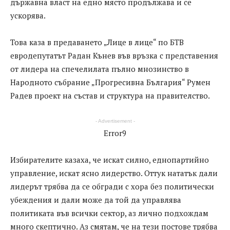
държавна власт на едно място продължава и се
ускорява.
Това каза в предаването „Лице в лице“ по БТВ
евродепутатът Радан Кънев във връзка с представения
от лидера на спечелилата пълно мнозинство в
Народното събрание „Прогресивна България“ Румен
Радев проект на състав и структура на правителство.
- Advertisement -
Error9
Избирателите казаха, че искат силно, еднопартийно
управление, искат ясно лидерство. Оттук нататък дали
лидерът трябва да се обгради с хора без политически
убеждения и дали може да той да управлява
политиката във всички сектор, аз лично подхождам
много скептично. Аз смятам, че на тези постове трябва