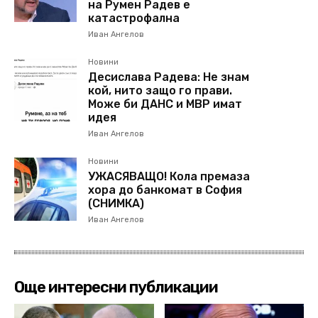
на Румен Радев е
катастрофална
Иван Ангелов
Новини
Десислава Радева: Не знам
кой, нито защо го прави.
Може би ДАНС и МВР имат
идея
Иван Ангелов
Новини
УЖАСЯВАЩО! Кола премаза
хора до банкомат в София
(СНИМКА)
Иван Ангелов
Още интересни публикации