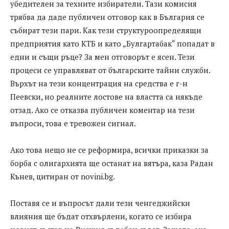
убедителен за техните избиратели. Тази комисия
трябва да даде публичен отговор как в България се
събират тези пари. Как тези структуроопределящи
предприятия като КТБ и като „Булгартабак“ попадат в
едни и същи ръце? За мен отговорът е ясен. Тези
процеси се управляват от българските тайни служби.
Върхът на тези концентрация на средства е г-н
Пеевски, но реалните лостове на властта са някъде
отзад. Ако се отказва публичен коментар на тези
въпроси, това е тревожен сигнал.
Ако това нещо не се реформира, всички приказки за
борба с олигархията ще останат на вятъра, каза Радан
Кънев, цитиран от novini.bg.
Поставя се и въпросът дали тези ченгеджийски
влияния ще бъдат отхвърлени, когато се избира