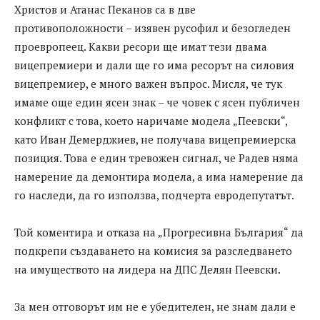
Христов и Атанас Пеканов са в две
противоположности – изявен русофил и безогледен
проевропеец. Какви ресори ще имат тези двама
вицепремиери и дали ще го има ресорът на силовия
вицепремиер, е много важен въпрос. Мисля, че тук
имаме още един ясен знак – че човек с ясен публичен
конфликт с това, което наричаме модела „Пеевски“,
като Иван Демерджиев, не получава вицепремиерска
позиция. Това е един тревожен сигнал, че Радев няма
намерение да демонтира модела, а има намерение да
го наследи, да го използва, подчерта евродепутатът.
Той коментира и отказа на „Прогресивна България“ да
подкрепи създаването на комисия за разследването
на имуществото на лидера на ДПС Делян Пеевски.
За мен отговорът им не е убедителен, не знам дали е