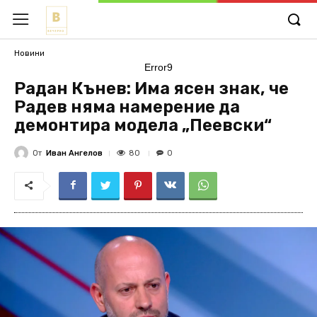
Новини
Error9
Радан Кънев: Има ясен знак, че
Радев няма намерение да
демонтира модела „Пеевски“
От
Иван Ангелов
80
0