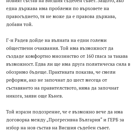
новият състав на Висшия съдебен съвет. Защото, ако
една държава има проблеми по върховете на
правосъдието, тя не може да е правова държава,
добави той.
Г-н Радев дойде на вълната на едни големи
обществени очаквания. Той има възможност да
създаде комфортно мнозинство от 160 гласа за такава
възможност. Едва ли ще има друга политическа сила в
обозримо бъдеще. Практиката показва, че смели
реформи, ако не започнат до шест месеца от
съставянето на правителството, няма да започнат
никога, заяви още Кънев.
Той изрази подозрение, че е възможно вече да има
договорка между „Прогресивна България“ и ГЕРБ за
избор на нов състав на Висшия съдебен съвет.