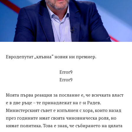
Евродепутат „клъвна“ новия ни премиер.
Error9
Error9
Моята първа реакция за послание е, че всичката власт
е в две ръце – те принадлежат на г-н Радев.
Министерският съвет е изпълнен с хора, които назад
през годините имат своята чиновническа роля, но
нямат политика. Това е знак, че събирането на цялата