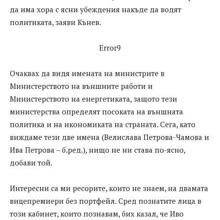
да има хора с ясни убеждения накъде да водят
политиката, заяви Кънев.
Error9
Очаквах да видя имената на министрите в
Министерството на външните работи и
Министерството на енергетиката, защото тези
министерства определят посоката на външната
политика и на икономиката на страната. Сега, като
виждаме тези две имена (Велислава Петрова-Чамова и
Ива Петрова – б.ред.), нищо не ни става по-ясно,
добави той.
Интересни са ми ресорите, които не знаем, на двамата
вицепремиери без портфейл. Сред познатите лица в
този кабинет, които познавам, бих казал, че Иво