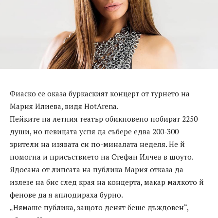
Фиаско се оказа буркаският концерт от турнето на
Мария Илиева, видя HotArena.
Пейките на летния театър обикновено побират 2250
души, но певицата успя да събере едва 200-300
зрители на изявата си по-миналата неделя. Не й
помогна и присъствието на Стефан Илчев в шоуто.
Ядосана от липсата на публика Мария отказа да
излезе на бис след края на концерта, макар малкото й
фенове да я аплодираха бурно.
„Нямаше публика, защото денят беше дъждовен“,