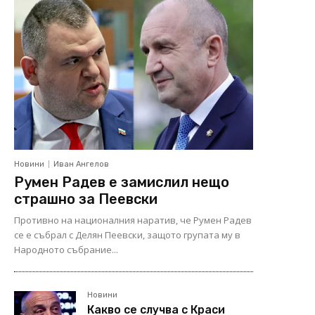
Новини
Иван Ангелов
Румен Радев е замислил нещо
страшно за Пеевски
Противно на националния наратив, че Румен Радев
се е събрал с Делян Пеевски, защото групата му в
Народното събрание...
Новини
Какво се случва с Краси