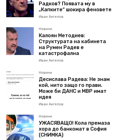
Радков? Появата му в
„Капките“ шокира феновете
Иван Ангелов
Новини
Калоян Методиев:
Структурата на кабинета
на Румен Радев е
катастрофална
Иван Ангелов
Новини
Десислава Радева: Не знам
кой, нито защо го прави.
Може би ДАНС и МВР имат
идея
Иван Ангелов
Новини
УЖАСЯВАЩО! Кола премаза
хора до банкомат в София
(СНИМКА)