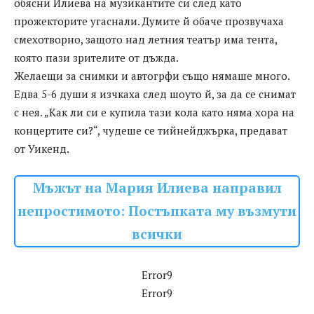
обясни Илиева на музикантите си след като
прожекторите угаснали. Думите й обаче прозвучаха
смехотворно, защото над летния театър има тента,
която пази зрителите от дъжда.
Желаещи за снимки и автогрфи също нямаше много.
Едва 5-6 души я изчкаха след шоуто й, за да се снимат
с нея. „Как ли си е купила тази кола като няма хора на
концертите си?“, чудеше се тийнейджърка, предават
от Уикенд.
Мъжът на Мария Илиева направил
непростимото: Постъпката му възмути
всички
Error9
Error9