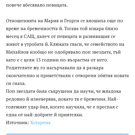
повече вбесявало певицата.
Отношенията на Мария и Георги се влошиха още по
време на бременността й. Тогава той изкара близо
месец в САЩ, далеч от певицата и развиващия се
живот в утробата й. Клюката гласи, че семейството на
Михайлов изобщо не одобрявало поп звездата, тъй
като е с цели 13 години по-възрастна от него.
Родителите му го насърчавали да я разкара
окончателно и приветствали с отворени обятия новата
си снаха.
Поп звездата била съкрушена да научи, че младока
редовно й изневерява, докато тя е бременна. Най-
големият удар бил, когато научила, че е преспал с
една от най-добрите й приятелки.
Източник:
Хотарена