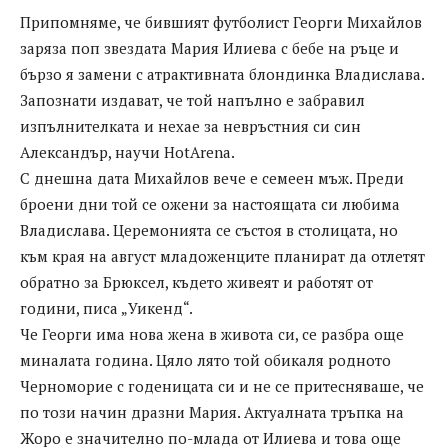
Припомняме, че бившият футболист Георги Михайлов
заряза поп звездата Мария Илиева с бебе на ръце и
бързо я замени с атрактивната блондинка Владислава.
Запознати издават, че той напълно е забравил
изпълнителката и нехае за невръстния си син
Александър, научи HotArena.
С днешна дата Михайлов вече е семеен мъж. Преди
броени дни той се ожени за настоящата си любима
Владислава. Церемонията се състоя в столицата, но
към края на август младоженците планират да отлетят
обратно за Брюксел, където живеят и работят от
години, писа „Уикенд“.
Че Георги има нова жена в живота си, се разбра още
миналата година. Цяло лято той обикаля родното
Черноморие с годеницата си и не се притесняваше, че
по този начин дразни Мария. Актуалната тръпка на
Жоро е значително по-млада от Илиева и това още