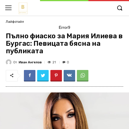
Лайфстайл
Error9
Пълно фиаско за Мария Илиева в
Бургас: Певицата бясна на
публиката
От
Иван Ангелов
21
0