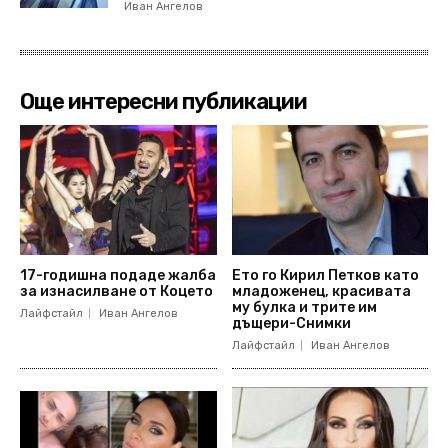
Иван Ангелов
Още интересни публикации
17-годишна подаде жалба
Ето го Кирил Петков като
за изнасилване от Коцето
младоженец, красивата
му булка и трите им
Лайфстайл
Иван Ангелов
дъщери-Снимки
Лайфстайл
Иван Ангелов