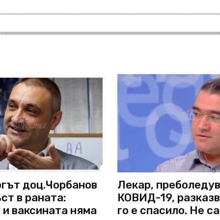
гът доц.Чорбанов
Лекар, преболеду
ст в раната:
КОВИД-19, разказв
 и ваксината няма
го е спасило. Не са