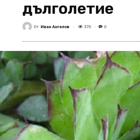
дълголетие
От
Иван Ангелов
370
0