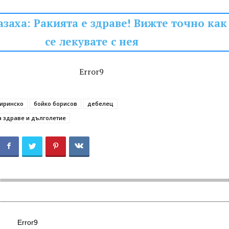
заха: Ракията е здраве! Вижте точно как
се лекувате с нея
Error9
Пиринско
бойко борисов
дебелец
а здраве и дълголетие
Error9