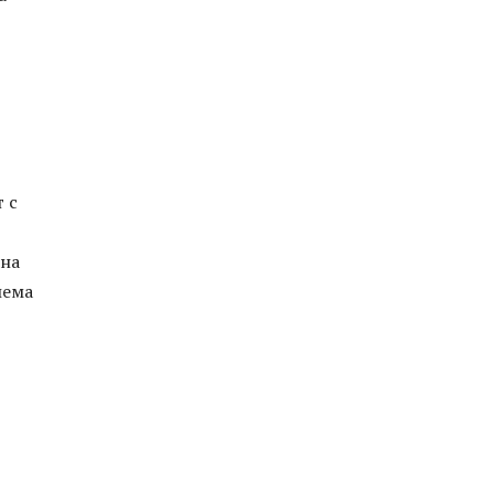
т с
ена
иема