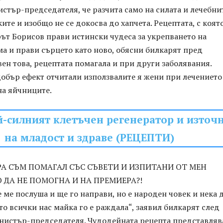
стър-председателя, че разчита само на силата и лечебни
ите и изобщо не се докосва до хапчета. Рецептата, с която
ът Борисов прави истински чудеса за укрепването на
а и прави сърцето като ново, обясни билкарят пред
свен това, рецептата помагала и при други заболявания.
обър ефект отчитали използвалите я жени при лечението
на яйчниците.
й-силният клетъчен регенератор и източ
на младост и здраве (РЕЦЕПТИ)
РА СЪМ ПОМАГАЛ СЪС СЪВЕТИ И ИЗПИТАНИ ОТ МЕН
 ДА НЕ ПОМОГНА И НА ПРЕМИЕРА?!
 ме послуша и ще го направи, но е народен човек и нека д
ато всички нас майка го е раждала“, заявил билкарят след
инистър-председателя. Чудодейната рецепта представляв