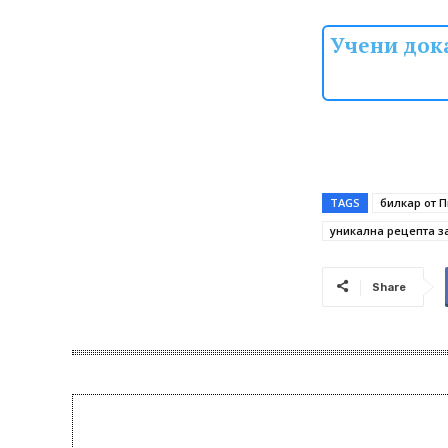
Учени дока
TAGS
билкар от 
уникална рецепта з
Share