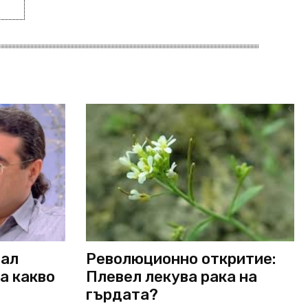
вал
Революционно откритие:
а какво
Плевел лекува рака на
гърдата?