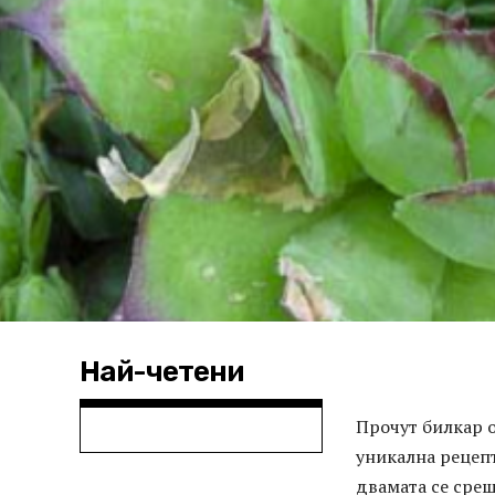
Най-четени
Прочут билкар 
уникална рецепт
двамата се срещ