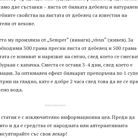
амо две съставки – листа от билката дебелец и натурален
ебните свойства на листата от дебелец са известни на
ели от векове.
о му произлиза от „Semper“ (винаги) „vivus“ (живея). За
обходими 300 грама пресни листа от дебелец и 500 грама
ата се измиват и нарязват на ситно, след което се смесва
уркан с капачка. Сместа се оставя 3-4 дни, след което е
мация. За оптимален ефект билкарят препоръчва по 1 суп
трин на гладно, като е добре 2 часа след това да не се пр
вено вода.
- Advertisement -
и статия е с изключително информационна цел. Преди да
ито и да е средства от народната или алтернативната
нсултирайте със своя лекар!