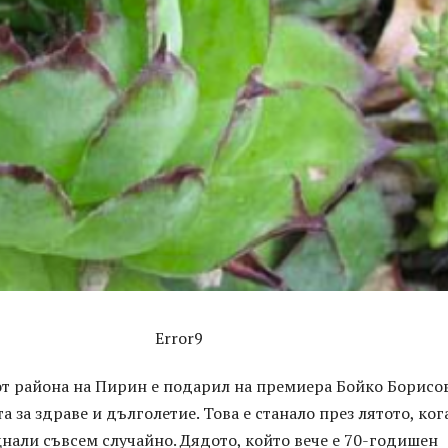
Error9
от района на Пирин е подарил на премиера Бойко Борисо
а за здраве и дълголетие. Това е станало през лятото, ког
нали съвсем случайно. Дядото, който вече е 70-годишен