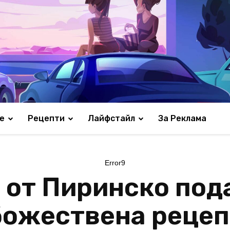
е
Рецепти
Лайфстайл
За Реклама
Error9
 от Пиринско под
божествена рецепт