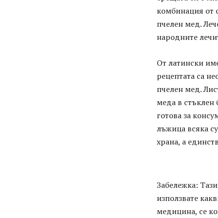
комбинация от с
пчелен мед. Леч
народните лечит
От латински имет
рецептата са не
пчелен мед. Лист
меда в стъклен б
готова за консу
лъжица всяка су
храна, а единст
Забележка: Таз
използвате какв
медицина, се ко