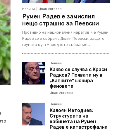
Новини
Иван Ангелов
Румен Радев е замислил
нещо страшно за Пеевски
Противно на националния наратив, че Румен
Радев се е събрал с Делян Пеевски, защото
групата му в Народното събрание...
Новини
Какво се случва с Краси
Радков? Появата му в
„Капките“ шокира
феновете
Иван Ангелов
Новини
Калоян Методиев:
в
Структурата на
ато
кабинета на Румен
Радев е катастрофална