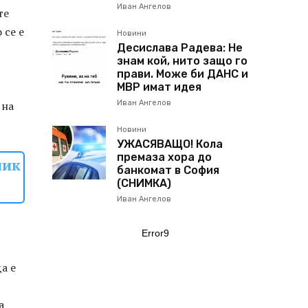
Иван Ангелов
те
 се е
Новини
Десислава Радева: Не
знам кой, нито защо го
прави. Може би ДАНС и
МВР имат идея
 на
Иван Ангелов
Новини
УЖАСЯВАЩО! Кола
премаза хора до
ник
банкомат в София
(СНИМКА)
Иван Ангелов
Error9
а е
а