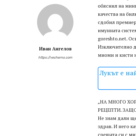
обяснил на мини
качества на билк
сдобил премиер
имунната систем
goreshto.net. О
Изключително д
Иван Ангелов
миоми и кисти 
https://vecherno.com
Лукът е на
„НА МНОГО ХО
РЕЦЕПТИ. ЗАЩО
Не знам дали ще
здрав. И него к
срещата си с м