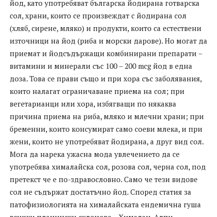
йод, като употребяват българска йодирана готварска
сол, храни, които се произвеждат с йодирана сол
(хляб, сирене, мляко) и продукти, които са естествени
източници на йод (риба и морски дарове). Но могат да
приемат и йодсъдържащи комбинирани препарати –
витамини и минерали със 100 – 200 mcg йод в една
доза. Това се прави също и при хора със заболявания,
които налагат ограничаване приема на сол; при
вегетарианци или хора, избягващи по някаква
причина приема на риба, мляко и млечни храни; при
бременни, които консумират само соеви млека, и при
жени, които не употребяват йодирана, а друг вид сол.
Мога да нарека ужасна мода увлечението да се
употребява хималайска сол, розова сол, черна сол, под
претекст че е по-здравословно. Само че тези видове
сол не съдържат достатъчно йод. Според статия за
патофизиологията на хималайската ендемична гуша