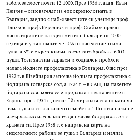
заболеваемост почти 12:1000. През 1956 г. акад. Иван
Пенчев – основателят на ендокринологията в
България, заедно с най-известните си ученици проф.
Папазов, проф. Върбанов и проф. Стайков правят
масов скрининг на един милион българи от 4000
селища и установяват, че 50% от населението има
гуша, а 3% е с кретенизъм, което като бройка е 6000
души. Този значим здравен и социален проблем
налага йодната профилактика в България. Още през
1922 г. в Швейцария започва йодната профилактика с
йодирана готварска сол, а 1924 г. – в САЩ. На пакетите
йодирана сол, която се е продавала в магазините в
Европа през 1934 г., пише: “Йодираната сол помага да
няма гушавост във вашето семейство”. По този начин е
насърчавано населението да ползва йодирана сол в
храната си. През 1958 г. е направена карта на
ендемичните райони за гуша в България и излиза