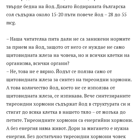
твърде бедна на йод. Докато йодираната българска
сол съдържа около 15-20 пъти повече йод – 28 до 55
mcg.
– Наша читателка пита дали не са занижени нормите
за прием на йод, защото от него се нуждае не само
щитовидната жлеза на човека, но и всички клетки на
организма, всички органи?
– Не, това не е вярно. Йодът се ползва само от
щитовидната жлеза за синтез на тиреоидни хормони.
А това количество йод, което не се използва от
щитовидната жлеза, се изпикава. Вече синтезираните
тиреоидни хормони съдържат йод в структурата си и
стигат до всяка клетка в нашето тяло – от мозъка до
петите. Тиреоидните хормони са енергийни хормони.
А без енергия няма живот. Дори за мигането е нужна
енергия. Без достатъчно тиреоидни хормони човек