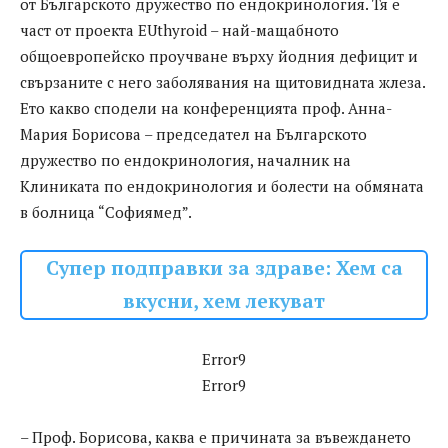
от Българското дружество по ендокринология. Тя е
част от проекта EUthyroid – най-мащабното
общоевропейско проучване върху йодния дефицит и
свързаните с него заболявания на щитовидната жлеза.
Ето какво сподели на конференцията проф. Анна-
Мария Борисова – председател на Българското
дружество по ендокринология, началник на
Клиниката по ендокринология и болести на обмяната
в болница “Софиямед”.
Супер подправки за здраве: Хем са
вкусни, хем лекуват
Error9
Error9
– Проф. Борисова, каква е причината за въвеждането