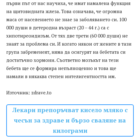
първи път от нас научиха, че имат намалена функция
на щитовидната жлеза. Това означава, че огромна
маса от населението не знае за заболяването си. 100
000 души в детеродна възраст (20 – 44 г.) са с
хипотиреоидизъм. От тях две трети (60 000 души) не
знаят за проблема си. И когато някои от жените в тази
група забременеят, няма да осигурят на бебетата си
достатъчно хормони. Съответно мозъкът на тези
бебета ще се формира непълноценно и това ще
намали в някаква степен интелигентността им.
Източник: zdrave.to
Лекари препоръчват кисело мляко с
чесън за здраве и бързо сваляне на
килограми