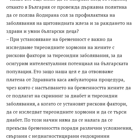
откакто в България се провежда държавна политика
да се ползва йодирана сол за профилактика на
заболявания на щитовидната жлеза и за раждането на
здрави и умни български деца?
– При установяване на бременност е важно да
изследваме тиреоидните хормони на жените с
рискови фактори за тиреоидни заболявания, за да
осигурим интелектуалния потенциал на българската
популация. Ето защо наша цел е да отвоюваме
платена от Здравната каса амбулаторна процедура,
чрез която с настъпването на бременността жените да
се подлагат на скрининг за диабет и тиреоидни
заболявания, а когато се установят рискови фактори,
да се изследват тиреоидните хормони и да се търси
диабет. По този начин няма да се налага да се
прекъсва бременността поради различни усложнения,
свързани с недиагностицирани ендокринни