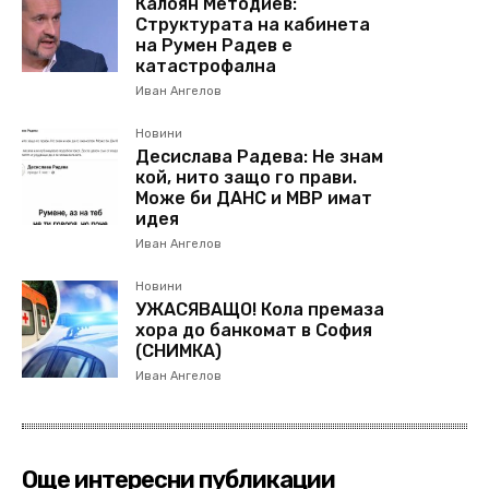
Калоян Методиев:
Структурата на кабинета
на Румен Радев е
катастрофална
Иван Ангелов
Новини
Десислава Радева: Не знам
кой, нито защо го прави.
Може би ДАНС и МВР имат
идея
Иван Ангелов
Новини
УЖАСЯВАЩО! Кола премаза
хора до банкомат в София
(СНИМКА)
Иван Ангелов
Още интересни публикации