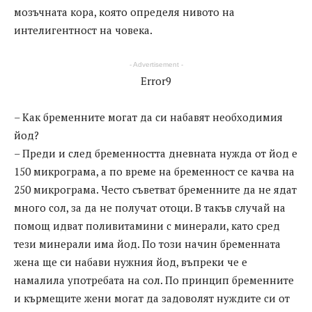
мозъчната кора, която определя нивото на
интелигентност на човека.
- Advertisement -
Error9
– Как бременните могат да си набавят необходимия
йод?
– Преди и след бременността дневната нужда от йод е
150 микрограма, а по време на бременност се качва на
250 микрограма. Често съветват бременните да не ядат
много сол, за да не получат отоци. В такъв случай на
помощ идват поливитамини с минерали, като сред
тези минерали има йод. По този начин бременната
жена ще си набави нужния йод, въпреки че е
намалила употребата на сол. По принцип бременните
и кърмещите жени могат да задоволят нуждите си от