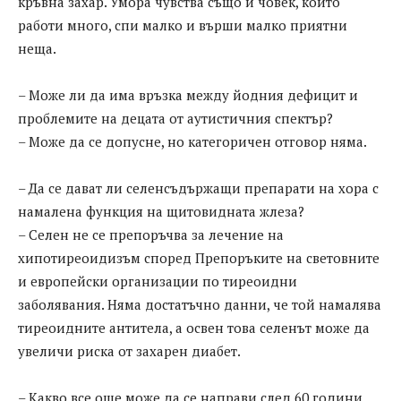
кръвна захар. Умора чувства също и човек, който
работи много, спи малко и върши малко приятни
неща.
– Може ли да има връзка между йодния дефицит и
проблемите на децата от аутистичния спектър?
– Може да се допусне, но категоричен отговор няма.
– Да се дават ли селенсъдържащи препарати на хора с
намалена функция на щитовидната жлеза?
– Селен не се препоръчва за лечение на
хипотиреоидизъм според Препоръките на световните
и европейски организации по тиреоидни
заболявания. Няма достатъчно данни, че той намалява
тиреоидните антитела, а освен това селенът може да
увеличи риска от захарен диабет.
– Какво все още може да се направи след 60 години,