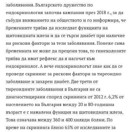
заболявания. Българското дружество по
ендокринология започва кампания през 2018 г., за да
събуди вниманието на обществото и го информира, че
бременните трябва да изследват функцията на
щитовидната жлеза и да се търси диабет при наличие
на рискови фактори за тези заболявания. Понеже сама
бременната не може да прецени това, то гинеколозите
трябва да имат рефлекс да я насочат към
ендокринолог. А вече ендокринологът знае как да се
проведе скрининг за рискови фактори за тиреоидно
заболяване и захарен диабет. Две трети от
тиреоидните заболявания в България не са
диагностицирани според скрининга от 2012 г. 6,2% от
населението на България между 20 и 80-годишна
възраст е с намалена функция на щитовидната жлеза.
Това означава между 360 и 400 хиляди болни. По
време на скрининга близо 65% от изследваните за