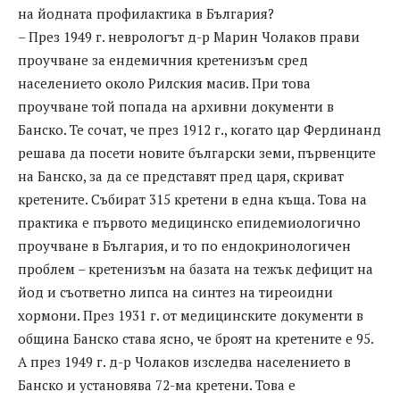
на йодната профилактика в България?
– През 1949 г. неврологът д-р Марин Чолаков прави
проучване за ендемичния кретенизъм сред
населението около Рилския масив. При това
проучване той попада на архивни документи в
Банско. Те сочат, че през 1912 г., когато цар Фердинанд
решава да посети новите български земи, първенците
на Банско, за да се представят пред царя, скриват
кретените. Събират 315 кретени в една къща. Това на
практика е първото медицинско епидемиологично
проучване в България, и то по ендокринологичен
проблем – кретенизъм на базата на тежък дефицит на
йод и съответно липса на синтез на тиреоидни
хормони. През 1931 г. от медицинските документи в
община Банско става ясно, че броят на кретените е 95.
А през 1949 г. д-р Чолаков изследва населението в
Банско и установява 72-ма кретени. Това е