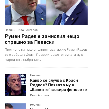
Новини
Иван Ангелов
Румен Радев е замислил нещо
страшно за Пеевски
Противно на националния наратив, че Румен Радев
се е събрал с Делян Пеевски, защото групата му в
Народното събрание...
Новини
Какво се случва с Краси
Радков? Появата му в
„Капките“ шокира феновете
Иван Ангелов
Новини