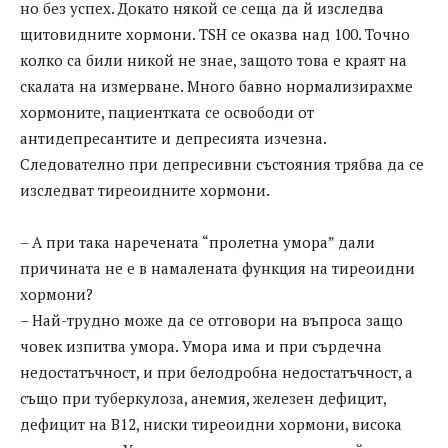
но без успех. Докато някой се сеща да й изследва
щитовидните хормони. ТSH се оказва над 100. Точно
колко са били никой не знае, защото това е краят на
скалата на измерване. Много бавно нормализирахме
хормоните, пациентката се освободи от
антидепресантите и депресията изчезна.
Следователно при депресивни състояния трябва да се
изследват тиреоидните хормони.
– А при така наречената “пролетна умора” дали
причината не е в намалената функция на тиреоидни
хормони?
– Най-трудно може да се отговори на въпроса защо
човек изпитва умора. Умора има и при сърдечна
недостатъчност, и при белодробна недостатъчност, а
също при туберкулоза, анемия, железен дефицит,
дефицит на В12, ниски тиреоидни хормони, висока