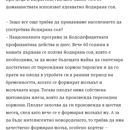
домакинствата използват адекватно йодирана сол.
– Защо все още трябва да приканваме населението да
употребява йодирана сол?
– Националната програма за йододефицитната
профилактика действа и днес. Вече 60 години в
нашата държава се ползва йодирана сол, която е
необходима, за да може бъдещата майка да синтезира
достатъчно от тиреоидния хормон тироксин и да го
прати на плода в утробата си в ранния период на
бременността, когато се формират мозъкът и
мозъчната кора. Тогава плодът няма собствена
щитовидна жлеза, която да произвежда тиреоидни
хормони. Плодът започва да ги произвежда в шестия
месец, след като вече се е формирал мозъкът му. А за
да бъде интелигентно новороденото, то трябва да има
качествено формиран мозък, особено кортекс –