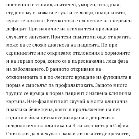
постоянно е сънлив, апатичен, уморен, отпаднал,
студено му е, кожата е суха и се лющи, опада косата,
чупят се ноктите. Всичко това е следствие на енергиен
дефицит. При наличие на всички тези признаци
случаят е запуснат. При тези симптоми още от вратата
може да се сложи диагноза на пациента. Но при
скринингите ние откриваме отклонения в хормоните
и на здрави хора, които са в първоначална лека фаза
на заболяването. В ранното откриване на
отклоненията и в по-лесното връщане на функцията в
норма е смисълът на профилактиката. Защото много
трудно се връща в норма пациент с изявена клинична
картина. Най-фрапантният случай в моята клинична
практика беше жена, която в продължение на пет
години е била диспансеризирана с депресия в
неврологичната клиника на 4-ти километър в София.
Опитвали да я лекуват с какви ли не антидепресанти,