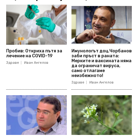
Пробив: Откриха пътя за
Имунологът доц.Чорбанов
лечение на COVID-19
заби пръст в раната:
Мерките и ваксината няма
Здраве
Иван Ангелов
да ограничат вируса,
само отлагаме
неизбежното!
Здраве
Иван Ангелов