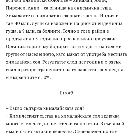
всички планински склонове – Хималаи, Алпи,
Пиренеи, Анди – са огнища на ендемична гуша.
Хималаите се намират в северната част на Индия и
там 40 млн. души са изложени на риск от ендемична
гуша, а 9 млн. са болните. Точно в този район е
продължило 5-годишно проспективно проучване.
Организаторите му йодират сол и я дават на големи
групи от населението, като махат от употреба местната
хималайска сол. Резултатът след пет години е рязък
спад в разпространението на гушавостта сред децата
и възрастните с 50%.
Error9
– Какво съдържа хималайската сол?
– Химическият състав на хималайската сол включва
много елементи, но не всички са полезни. В състава й
има и радиоактивни вещества. Същевременно тя е