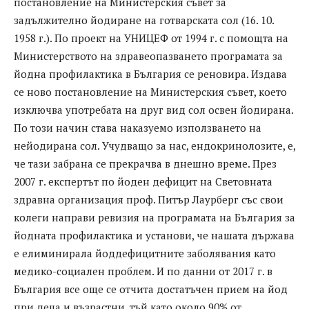
постановление на Министерския съвет за
задължително йодиране на готварската сол (16. 10.
1958 г.). По проект на УНИЦЕФ от 1994 г. с помощта на
Министерството на здравеопазването програмата за
йодна профилактика в България се реновира. Издава
се ново постановление на Министерския съвет, което
изключва употребата на друг вид сол освен йодирана.
По този начин става наказуемо използването на
нейодирана сол. Учудващо за нас, ендокринолозите, е,
че тази забрана се прекрачва в днешно време. През
2007 г. експертът по йоден дефицит на Световната
здравна организация проф. Питър Лаурберг със свои
колеги направи ревизия на програмата на България за
йодната профилактика и установи, че нашата държава
е елиминирала йоддефицитните заболявания като
медико-социален проблем. И по данни от 2017 г. в
България все още се отчита достатъчен прием на йод
при деца и възрастни, тъй като около 90% от