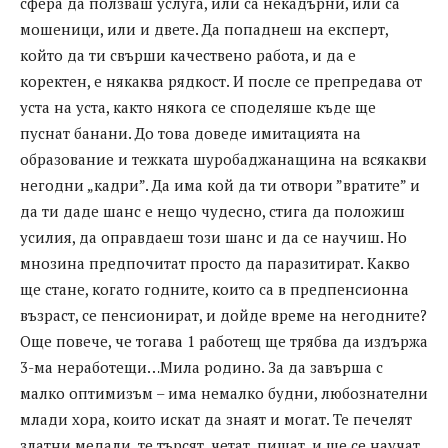
сфера да ползваш услуга, или са некадърни, или са
мошеници, или и двете. Да попаднеш на експерт,
който да ти свърши качествено работа, и да е
коректен, е някаква рядкост. И после се препредава от
уста на уста, както някога се споделяше къде ще
пуснат банани. До това доведе имитацията на
образование и тежката шуробаджанащина на всякакви
негодни „кадри”. Да има кой да ти отвори ”вратите” и
да ти даде шанс е нещо чудесно, стига да положиш
усилия, да оправдаеш този шанс и да се научиш. Но
мнозина предпочитат просто да паразитират. Какво
ще стане, когато годните, които са в предпенсионна
възраст, се пенсионират, и дойде време на негодните?
Още повече, че тогава 1 работещ ще трябва да издържа
3-ма неработещи…Мила родино. За да завърша с
малко оптимизъм – има немалко будни, любознателни
млади хора, които искат да знаят и могат. Те печелят
златни медали, те търсят, четат, пишат, и ще се научат