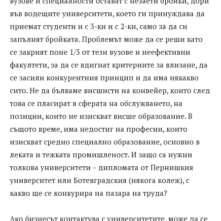
вузове и специалности остават с незаети бройки, дори
във водещите университети, което ги принуждава да
приемат студенти и с 3-ки и с 2-ки, само за да си
запълнят бройката. Проблемът може да се реши като
се закрият поне 1/3 от тези вузове и неефективни
факултети, за да се вдигнат критериите за влизане, да
се засили конкурентния принцип и да има някакво
сито. Не да бълваме висшисти на конвейер, които след
това се пласират в сферата на обслужването, на
позиции, които не изискват висше образование. В
същото време, има недостиг на професии, които
изискват средно специално образование, основно в
леката и тежката промишленост. И защо са нужни
толкова университети – дипломата от Пернишкия
университет или Ботевградския (някога колеж), с
какво ще се конкурира на пазара на труда?
Ако бизнесът контактува с университетите, може да се