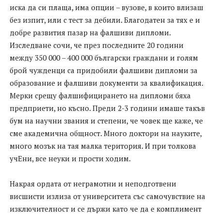
иска да си плаща, има опции – вузове, в които влизаш
без изпит, или с тест за дебили. Благодатен за тях е и
добре развития пазар на фалшиви дипломи.
Изследване сочи, че през последните 20 години
между 350 000 – 400 000 български граждани и голям
брой чужденци са придобили фалшиви дипломи за
образование и фалшиви документи за квалификация.
Мерки срещу фалшифицирането на дипломи бяха
предприети, но късно. Преди 2-3 години имаше такъв
бум на научни звания и степени, че човек ще каже, че
сме академична общност. Много доктори на науките,
много мозък на тая малка територия. И при толкова
учЕни, все неуки и прости ходим.
Накрая ордата от неграмотни и неподготвени
висшисти излиза от университета със самочувствие на
изключителност и се държи като че да е комплимент