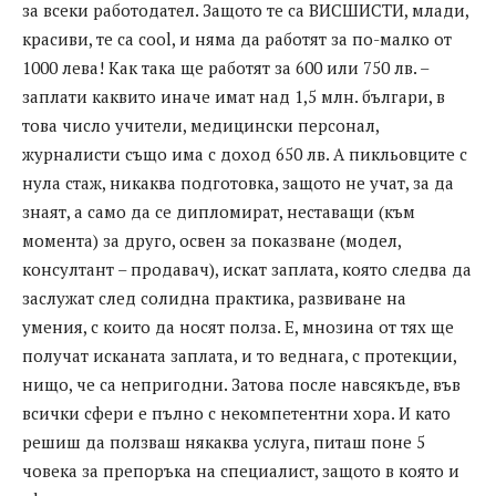
за всеки работодател. Защото те са ВИСШИСТИ, млади,
красиви, те са cool, и няма да работят за по-малко от
1000 лева! Как така ще работят за 600 или 750 лв. –
заплати каквито иначе имат над 1,5 млн. българи, в
това число учители, медицински персонал,
журналисти също има с доход 650 лв. А пикльовците с
нула стаж, никаква подготовка, защото не учат, за да
знаят, а само да се дипломират, неставащи (към
момента) за друго, освен за показване (модел,
консултант – продавач), искат заплата, която следва да
заслужат след солидна практика, развиване на
умения, с които да носят полза. Е, мнозина от тях ще
получат исканата заплата, и то веднага, с протекции,
нищо, че са непригодни. Затова после навсякъде, във
всички сфери е пълно с некомпетентни хора. И като
решиш да ползваш някаква услуга, питаш поне 5
човека за препоръка на специалист, защото в която и