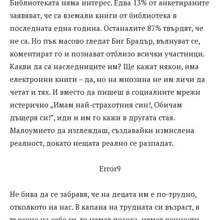
Библиотеката няма интерес. Едва 13% от анкетираните
заявяват, че са вземали книги от библиотека в
последната една година. Останалите 87% твърдят, че
не са. Но пък масово гледат Биг Брадър, вълнуват се,
коментират го и познават отблизо всички участници.
Какви да са наследниците им? Ще кажат някои, има
електронни книги – да, но на мнозина не им личи да
четат и тях. И вместо да пишеш в социалните мрежи
истерично „Имам най-страхотния син!, Обичам
дъщеря си!”, иди и им го кажи в другата стая.
Малоумието да изглеждаш, създавайки измислена
реалност, докато нещата реално се разпадат.
Error9
Не бива да се забравя, че на децата им е по-трудно,
отколкото на нас. В капана на трудната си възраст, в
търсене на себе си, те нямат посока, нямат ценности,