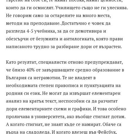
които да ги осмислят. Училището също не ги улеснява.
Не говорим само за остарелите на много места,
методи на преподаване. Достатъчно е човек да
разгледа 4-5 учебника, за да се демотивира и
обезсърчи от безумията и антилогиката, която прави
написаното трудно за разбиране дори от възрастен.
Като резултат, специалисти отново предупреждават,
че близо 40% от завършващите средно образование в
България са неграмотни. Те не владеят в
необходимата степен правописа и пунктуацията на
родния си език. Не могат да извършат елементарен
анализ на кратък текст, неспособни са да разчитат
дори елементарните схеми и графики. И това особено
проличава в университета, ако въобще стигнат дотам.
А когато стигнат, не знаят къде се намират. Обаче са
върха на сладоледа. И когато влезеш във Фейсбук,