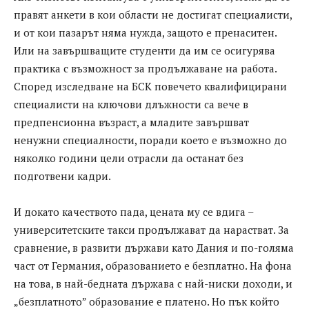
правят анкети в кои области не достигат специалисти,
и от кои пазарът няма нужда, защото е пренаситен.
Или на завършващите студенти да им се осигурява
практика с възможност за продължаване на работа.
Според изследване на БСК повечето квалифицирани
специалисти на ключови длъжности са вече в
предпенсионна възраст, а младите завършват
ненужни специалности, поради което е възможно до
няколко години цели отрасли да останат без
подготвени кадри.
И докато качеството пада, цената му се вдига –
университетските такси продължават да нарастват. За
сравнение, в развити държави като Дания и по-голяма
част от Германия, образованието е безплатно. На фона
на това, в най-бедната държава с най-ниски доходи, и
„безплатното” образование е платено. Но пък който