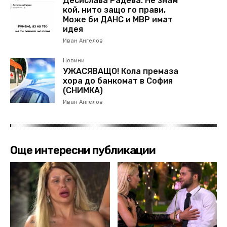
Десислава Радева: Не знам
кой, нито защо го прави.
Може би ДАНС и МВР имат
идея
Иван Ангелов
Новини
УЖАСЯВАЩО! Кола премаза
хора до банкомат в София
(СНИМКА)
Иван Ангелов
Още интересни публикации