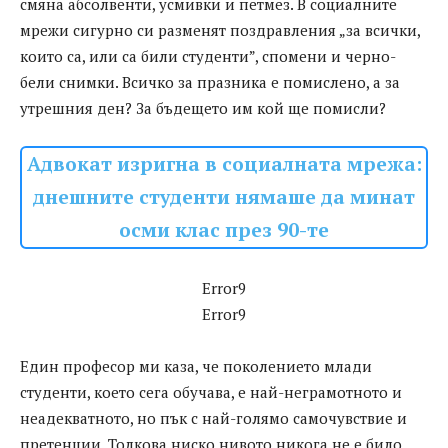
смяна абсолвенти, усмивки и петмез. В социалните
мрежи сигурно си разменят поздравления „за всички,
които са, или са били студенти”, спомени и черно-
бели снимки. Всичко за празника е помислено, а за
утрешния ден? За бъдещето им кой ще помисли?
Адвокат изригна в социалната мрежа:
днешните студенти нямаше да минат
осми клас през 90-те
Error9
Error9
Един професор ми каза, че поколението млади
студенти, което сега обучава, е най-неграмотното и
неадекватното, но пък с най-голямо самочувствие и
претенции. Толкова ниско нивото никога не е било,