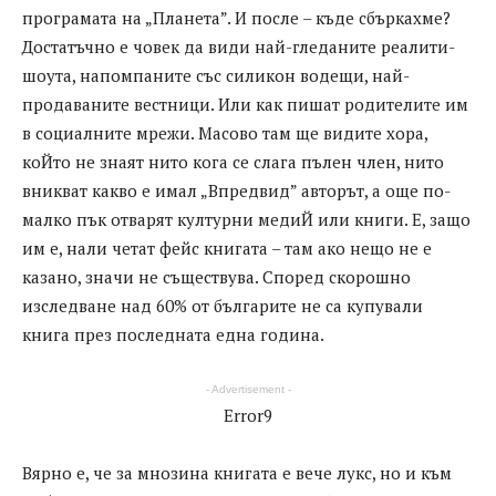
програмата на „Планета”. И после – къде сбъркахме?
Достатъчно е човек да види най-гледаните реалити-
шоута, напомпаните със силикон водещи, най-
продаваните вестници. Или как пишат родителите им
в социалните мрежи. Масово там ще видите хора,
коЙто не знаят нито кога се слага пълен член, нито
вникват какво е имал „Впредвид” авторът, а още по-
малко пък отварят културни медиЙ или книги. Е, защо
им е, нали четат фейс книгата – там ако нещо не е
казано, значи не съществува. Според скорошно
изследване над 60% от българите не са купували
книга през последната една година.
- Advertisement -
Error9
Вярно е, че за мнозина книгата е вече лукс, но и към