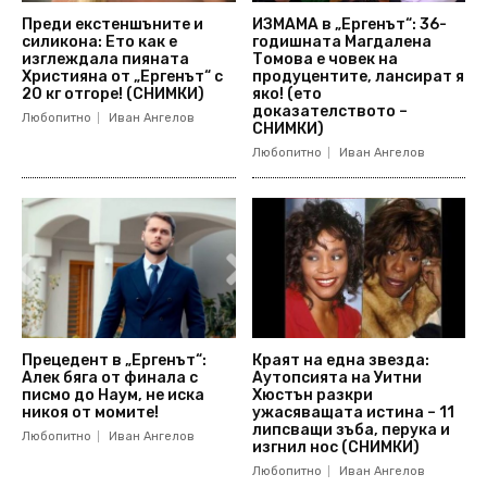
Преди екстеншъните и
ИЗМАМА в „Ергенът“: 36-
силикона: Ето как е
годишната Магдалена
изглеждала пияната
Томова е човек на
Християна от „Ергенът“ с
продуцентите, лансират я
20 кг отгоре! (СНИМКИ)
яко! (ето
доказателството –
Любопитно
Иван Ангелов
СНИМКИ)
Любопитно
Иван Ангелов
Прецедент в „Ергенът“:
Краят на една звезда:
Алек бяга от финала с
Аутопсията на Уитни
писмо до Наум, не иска
Хюстън разкри
никоя от момите!
ужасяващата истина – 11
липсващи зъба, перука и
Любопитно
Иван Ангелов
изгнил нос (СНИМКИ)
Любопитно
Иван Ангелов