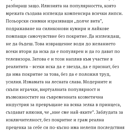
разбираш защо. Илюзията на популярността, която
мрежата създава изглежда компенсира всички липси.
Позьорски снимки изразяващи „долче вита”,
подражаване на силиконови кумири и лайкове
помпащи самочувствие без покритие. Да изглеждаш,
не да бъдеш. Това извращение води до желанието
всеки втори да иска да е популярен и да го дават по
телевизора. Затова е и този наплив към участие в
реалитита – всеки иска да е звезда, да е признат, без
да има покритие за това, без да е положил труд,
усилия. Измамата на лесната слава. Модерните и
скъпи играчки, виртуалната популярност и
възможностите на съвременната козметична
индустрия за превръщане на всяка зелка в принцеса,
създават илюзия, че „ние сме най-яките”. Заблудата за
изключителност, без покритие и грам реална
преценка за себе си по-късно има нелепи последствия