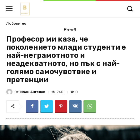
Любопитно
Error9
Професор ми каза, че
поколението млади студенти е
най-неграмотното и
неадекватното, но пък с най-
голямо самочувствие и
претенции
От
Иван Ангелов
740
0