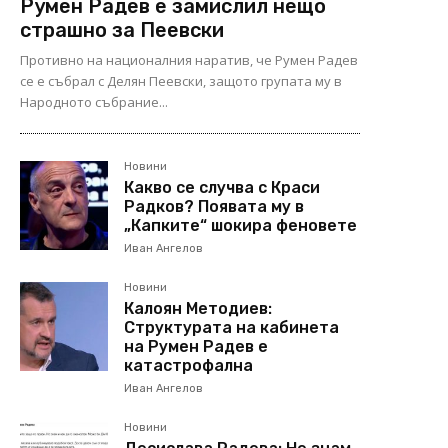
Румен Радев е замислил нещо
страшно за Пеевски
Противно на националния наратив, че Румен Радев
се е събрал с Делян Пеевски, защото групата му в
Народното събрание...
Новини
Какво се случва с Краси
Радков? Появата му в
„Капките“ шокира феновете
Иван Ангелов
Новини
Калоян Методиев:
Структурата на кабинета
на Румен Радев е
катастрофална
Иван Ангелов
Новини