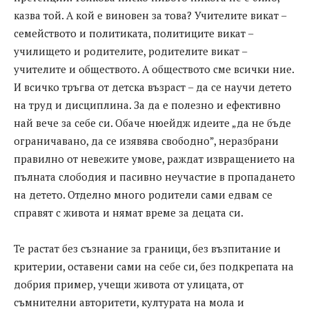
казва той. А кой е виновен за това? Учителите викат –
семейството и политиката, политиците викат –
училището и родителите, родителите викат –
учителите и обществото. А обществото сме всички ние.
И всичко тръгва от детска възраст – да се научи детето
на труд и дисциплина. За да е полезно и ефективно
най вече за себе си. Обаче нюейдж идеите „да не бъде
ограничавано, да се изявява свободно”, неразбрани
правилно от невежите умове, раждат извращението на
пълната слободия и пасивно неучастие в пропадането
на детето. Отделно много родители сами едвам се
справят с живота и нямат време за децата си.
Те растат без съзнание за граници, без възпитание и
критерии, оставени сами на себе си, без подкрепата на
добрия пример, учещи живота от улицата, от
съмнителни авторитети, културата на мола и