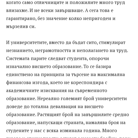
когато само отличниците и положилите много труд
влизахме. И не всеки завършваше. А сега това е
гарантирано, без значение колко непригоден и
мързелив си.
И университетите, вместо да бъдат сито, стимулират
незнанието, неграмотността и неполагането на труд.
Системата парите следват студента, опорочи
изначално висшето образование. То се базира
единствено на принципа за търсене на максимална
финансова изгода, което не кореспондира с
академичните изисквания на съвременното
образование. Нереално големият брой университети
доведе до тотална девалвация на висшето
образование. Растящият брой на завършилите средно
образование, напускащи страната, намалява броя на
студените у нас с всяка изминала година. Много