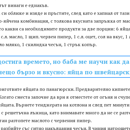
атът винаги е еднакъв.
 си оближе и изяде и пръстите, след като е хапнал от тази
-яйчена комбинация, с толкова вкусната запръжка от ма
то какви са необходимите продукти за две порции: 6 яйца
с.л. масло, 1 щип. червен пипер, 1 с.л. оцет, сол на вкус, 1 
ело мляко, 1 скилидка чесън, 1 стрък копър.
достига времето, но баба ме научи как да
нещо бързо и вкусно: яйца по швейцарс
приготвите яйцата по панагюрски. Предварително кипнет
 Когато сместа започне да ври я отместете от огъня и счуп
яйцата. Върнете тенджерата на котлона и след пет минути
 с решетъчна лъжица, като внимавате много да не се разт
ган разтопете маслото с червения пипер.
разбийте със ситно накълцания чесън. В чиния натрошет