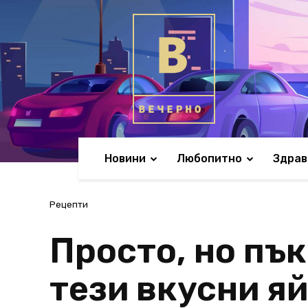
Новини
Любопитно
Здрав
Рецепти
Просто, но пъ
тези вкусни я