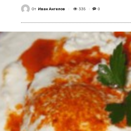
От
Иван Ангелов
335
0