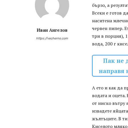
бързо, а резулт
Всеки е готов да
наситена млечно
червен пипер. Е
Иван Ангелов
три в порция), 1 
https://vecherno.com
вода, 200 г кис
Пак не 
направя 
А ето и как да 
водата и оцета.
от ниско вътру 
извадете яйцата
жълтъците. В ти
Киселото мляко 