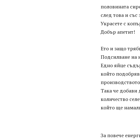
половината сире
след това и със
Украсете с копъ
Добър апетит!
Ето и защо трябв
Подсилване на 
Едно яйце съдър
който подобряв
производството
Така че добави 
количество селе
който ще намал
За повече енерг