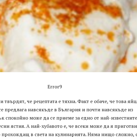
Error9
 твърдят, че рецептата е тяхна. Факт е обаче, че това яйц
е предлага навсякъде в България и почти навсякъде из
ък спокойно може да се приеме за едно от най-известнит
сни ястия. А най-хубавото е, че всеки може да я приготви
 прохождащ в света на кулинарията. Няма нищо сложно, 