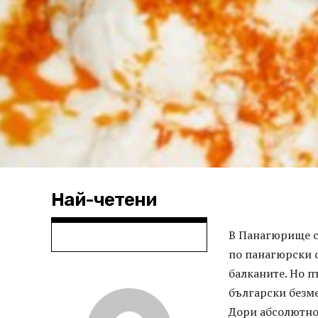
Най-четени
В Панагюрище си
по панагюрски с
балканите. Но п
български безме
Дори абсолютно