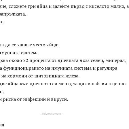
не, сложете три яйца и залейте първо с киселото мляко, а
 запръжката.
р.
а да се хапват често яйца:
имунната система
жа около 22 процента от дневната доза селен, минерал,
а функционирането на имунната система и регулира
 на хормони от щитовидната жлеза.
две яйца към дневното си меню, за да си набавиш ценно
н,
и риска от инфекции и вируси.
- Advertisement -
ия