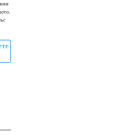
 или
ото.
със
ете