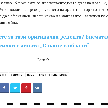
 близо 15 процента от препоръчителната дневна доза В2,
то спомага за преобразуването на храната в гориво за тял
 да е ефективен, знаеш какво да направите – започни го 
аща яйца.
сте за тази оригинална рецепта? Впечатл
сички с яйцата „Слънце в облаци“
Error9
йцата
рецепта
яйца
яйца по панагюрски