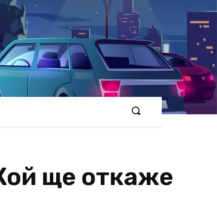
 Кой ще откаже
и