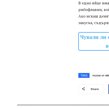
В едно яйце има
рибофлавин, кой
Ако искаш денят
закуска, съдърж
Чували ли 
в
TAGS
ползи от я
Share