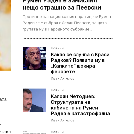
Румен Радев е замислил
нещо страшно за Пеевски
Противно на националния наратив, че Румен
Радев се е събрал с Делян Пеевски, защото
групата му в Народното събрание...
Новини
Какво се случва с Краси
Радков? Появата му в
„Капките“ шокира
феновете
Иван Ангелов
Новини
Калоян Методиев:
ата
Структурата на
кабинета на Румен
Радев е катастрофална
е
Иван Ангелов
.
става
Новини