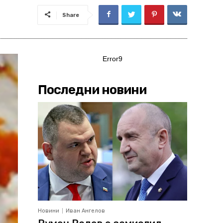
Share
Error9
Последни новини
Новини
Иван Ангелов