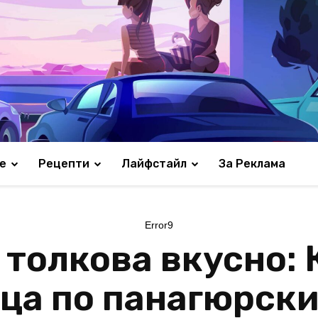
е
Рецепти
Лайфстайл
За Реклама
Error9
к толкова вкусно:
йца по панагюрск