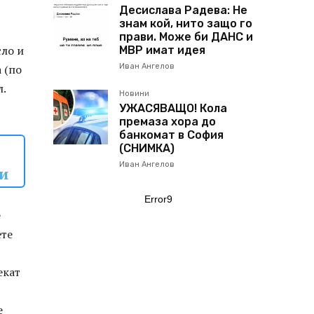
Десислава Радева: Не
знам кой, нито защо го
прави. Може би ДАНС и
сло и
МВР имат идея
 (по
Иван Ангелов
л.
Новини
УЖАСЯВАЩО! Кола
премаза хора до
банкомат в София
(СНИМКА)
Иван Ангелов
ки
Error9
е
ете
екат
е