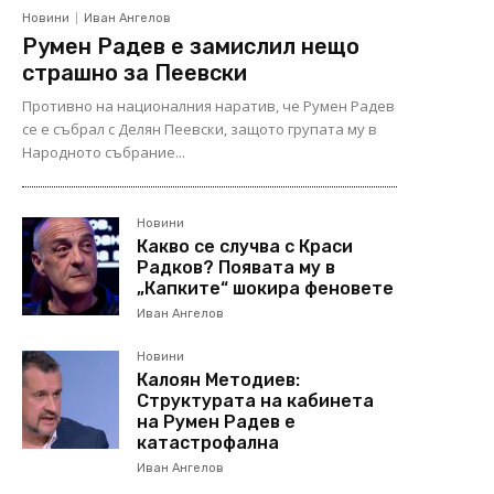
Новини
Иван Ангелов
Румен Радев е замислил нещо
страшно за Пеевски
Противно на националния наратив, че Румен Радев
се е събрал с Делян Пеевски, защото групата му в
Народното събрание...
Новини
Какво се случва с Краси
Радков? Появата му в
„Капките“ шокира феновете
Иван Ангелов
Новини
Калоян Методиев:
Структурата на кабинета
на Румен Радев е
катастрофална
Иван Ангелов