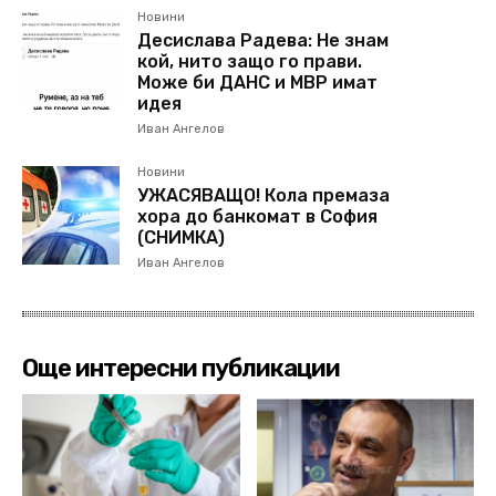
Новини
Десислава Радева: Не знам
кой, нито защо го прави.
Може би ДАНС и МВР имат
идея
Иван Ангелов
Новини
УЖАСЯВАЩО! Кола премаза
хора до банкомат в София
(СНИМКА)
Иван Ангелов
Още интересни публикации