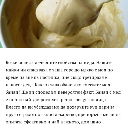
Всеки знае за лечебните свойства на меда. Нашите
майки ни спасяваха с чаша горещо мляко с мед по
време на зимна настинка, ние също третирахме
нашите деца. Какво става обаче, ако смесвате мед с
банан? Ще ви споделим невероятен факт: Банан с мед
е почти най-доброто лекарство срещу кашлица!
Вместо да ви убеждаваме да похарчите куп пари за
друго страхотно скъпо лекарство, препоръчваме ви да
опитате ефективно и най-важното, домашно