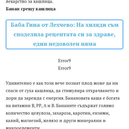
лекарство за кашлица.
Банан срещу кашлица
Баба Гина от Лехчево: На хиляди съм
споделила рецептата си за здраве,
един недоволен няма
Error9
Error9
Удивително е как този вече познат плод може да ни
спаси от суха кашлица, да стимулира отхрачването и
дори да зарежда с енергия. Банановата каша е богата
на витамин В, РР, А и В. Бананите съдържат голямо
количество целулоза, захароза, каротин, ензими,
калий, магнезий, желязо и други минерални и
микроелементи.