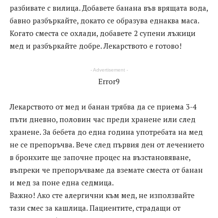
разбивате с вилица. Добавете банана във врящата вода,
бавно разбъркайте, докато се образува еднаква маса.
Когато сместа се охлади, добавете 2 супени лъжици
мед и разбъркайте добре. Лекарството е готово!
- Advertisement -
Error9
Лекарството от мед и банан трябва да се приема 3-4
пъти дневно, половин час преди хранене или след
хранене. За бебета до една година употребата на мед
не се препоръчва. Вече след първия ден от лечението
в бронхите ще започне процес на възстановяване,
въпреки че препоръчваме да вземате сместа от банан
и мед за поне една седмица.
Важно! Ако сте алергични към мед, не използвайте
тази смес за кашлица. Пациентите, страдащи от