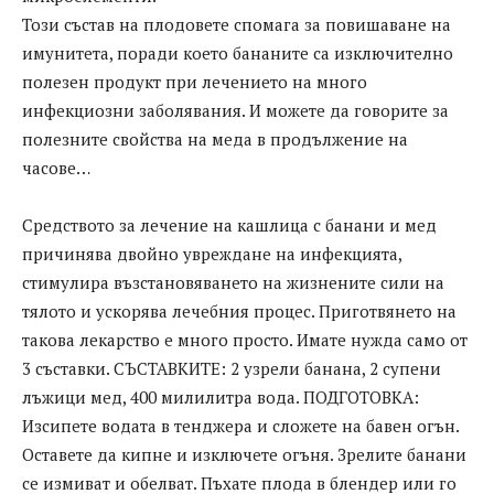
Този състав на плодовете спомага за повишаване на
имунитета, поради което бананите са изключително
полезен продукт при лечението на много
инфекциозни заболявания. И можете да говорите за
полезните свойства на меда в продължение на
часове…
Средството за лечение на кашлица с банани и мед
причинява двойно увреждане на инфекцията,
стимулира възстановяването на жизнените сили на
тялото и ускорява лечебния процес. Приготвянето на
такова лекарство е много просто. Имате нужда само от
3 съставки. СЪСТАВКИТЕ: 2 узрели банана, 2 супени
лъжици мед, 400 милилитра вода. ПОДГОТОВКА:
Изсипете водата в тенджера и сложете на бавен огън.
Оставете да кипне и изключете огъня. Зрелите банани
се измиват и обелват. Пъхате плода в блендер или го