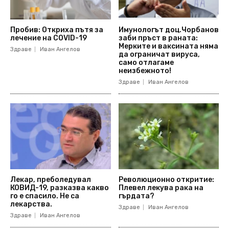
Пробив: Откриха пътя за
Имунологът доц.Чорбанов
лечение на COVID-19
заби пръст в раната:
Мерките и ваксината няма
Здраве
Иван Ангелов
да ограничат вируса,
само отлагаме
неизбежното!
Здраве
Иван Ангелов
Лекар, преболедувал
Революционно откритие:
КОВИД-19, разказва какво
Плевел лекува рака на
го е спасило. Не са
гърдата?
лекарства.
Здраве
Иван Ангелов
Здраве
Иван Ангелов