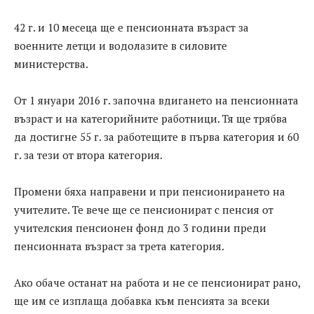
42 г. и 10 месеца ще е пенсионната възраст за
военните летци и водолазите в силовите
министерства.
От 1 януари 2016 г. започна вдигането на пенсионната
възраст и на категорийните работници. Тя ще трябва
да достигне 55 г. за работещите в първа категория и 60
г. за тези от втора категория.
Промени бяха направени и при пенсионирането на
учителите. Те вече ще се пенсионират с пенсия от
учителския пенсионен фонд до 3 години преди
пенсионната възраст за трета категория.
Ако обаче останат на работа и не се пенсионират рано,
ще им се изплаща добавка към пенсията за всеки