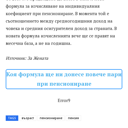
формула за изчисляване на индивидуалния
коефициент при пенсиониране. В момента той е
съотношението между средногодишния доход на
човека и средния осигурителен доход за страната. В
новата формула изчисленията вече ще се правят на
месечна база, а не на годишна.
Източник: За Жената
Коя формула ще ни донесе повече пари
при пенсиониране
Error9
TAGS
възраст
пенсиониране
пенсия