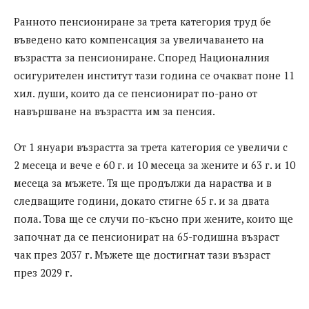
Ранното пенсиониране за трета категория труд бе
въведено като компенсация за увеличаването на
възрастта за пенсиониране. Според Националния
осигурителен институт тази година се очакват поне 11
хил. души, които да се пенсионират по-рано от
навършване на възрастта им за пенсия.
От 1 януари възрастта за трета категория се увеличи с
2 месеца и вече е 60 г. и 10 месеца за жените и 63 г. и 10
месеца за мъжете. Тя ще продължи да нараства и в
следващите години, докато стигне 65 г. и за двата
пола. Това ще се случи по-късно при жените, които ще
започнат да се пенсионират на 65-годишна възраст
чак през 2037 г. Мъжете ще достигнат тази възраст
през 2029 г.