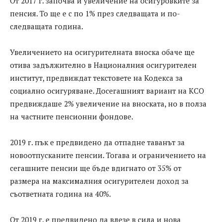
От 2017 г. започва и увеличение на осигуровките за
пенсия. То ще е с по 1% през следващата и по-
следващата година.
Увеличението на осигурителната вноска обаче ще
отива задължително в Националния осигурителен
институт, предвиждат текстовете на Кодекса за
социално осигуряване. Досегашният вариант на КСО
предвиждаше 2% увеличение на вноската, но в полза
на частните пенсионни фондове.
2019 г. пък е предвидено да отпадне таванът за
новоотпусканите пенсии. Тогава и ограничението на
сегашните пенсии ще бъде вдигнато от 35% от
размера на максималния осигурителен доход за
съответната година на 40%.
От 2019 г. е предвидено да влезе в сила и нова