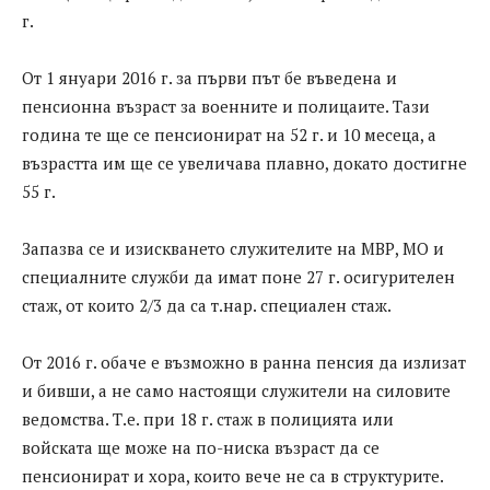
г.
От 1 януари 2016 г. за първи път бе въведена и
пенсионна възраст за военните и полицаите. Тази
година те ще се пенсионират на 52 г. и 10 месеца, а
възрастта им ще се увеличава плавно, докато достигне
55 г.
Запазва се и изискването служителите на МВР, МО и
специалните служби да имат поне 27 г. осигурителен
стаж, от които 2/3 да са т.нар. специален стаж.
От 2016 г. обаче е възможно в ранна пенсия да излизат
и бивши, а не само настоящи служители на силовите
ведомства. Т.е. при 18 г. стаж в полицията или
войската ще може на по-ниска възраст да се
пенсионират и хора, които вече не са в структурите.