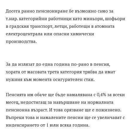
Досега ранно пенсиониране бе възможно само за
т.нар. категорийни работници като миньори, шофьори
в градския транспорт, летци, работещи в атомната
електроцентрала или опасни химически
производства.
За да излязат до една година по-рано в пенсия,
хората от масовата трета категория трябва да имат
нужния към момента осигурителен стаж.
Пенсията им обаче ще бъде намалявана с 0,4% за всеки
месец, недостигащ за навършване на нормалната
пенсионна възраст. И това орязване ще е пожизнено.
Въпреки това и намалените пенсии ще се увеличават с
индексирането от 1 юли всяка година.