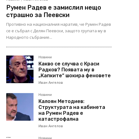
Румен Радев е замислил нещо
страшно за Пеевски
Противно на националния наратив, че Румен Радев
се е събрал с Делян Пеевски, защото групата му в
Народното събрание...
Новини
Какво се случва с Краси
Радков? Появата му в
„Капките“ шокира феновете
Иван Ангелов
Новини
Калоян Методиев:
Структурата на кабинета
на Румен Радев е
катастрофална
Иван Ангелов
Новини