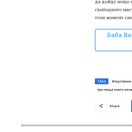
да дойде нещо н
свободното мяст
този момент сам
Баба Ва
TAGS
Изкуствени
три неща които нез
Share