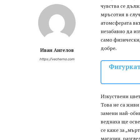
чувства се дъл
мръсотия в случ
атомсферата вкъ
незабавно да из
само физически,
добре.
Иван Ангелов
https://vecherno.com
Фигуркат
Изкуствени цве
Това не са живи
замени най-обик
веднаха ще осве
се каже за „мър
магазин, разгле