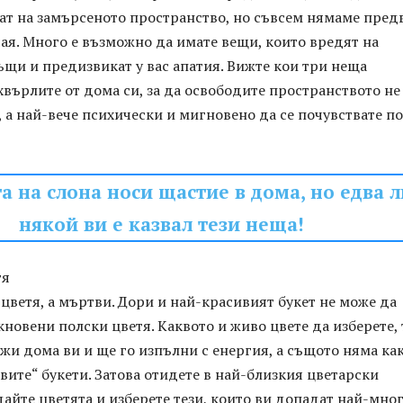
жат на замърсеното пространство, но съвсем нямаме пред
ая. Много е възможно да имате вещи, които вредят на
щи и предизвикат у вас апатия. Вижте кои три неща
хвърлите от дома си, за да освободите пространството не
 а най-вече психически и мигновено да се почувствате по
а на слона носи щастие в дома, но едва л
някой ви е казвал тези неща!
тя
 цветя, а мъртви. Дори и най-красивият букет не може да
новени полски цветя. Каквото и живо цвете да изберете, 
жи дома ви и ще го изпълни с енергия, а същото няма ка
твите“ букети. Затова отидете в най-близкия цветарски
дайте цветята и изберете тези, които ви допадат най-мног