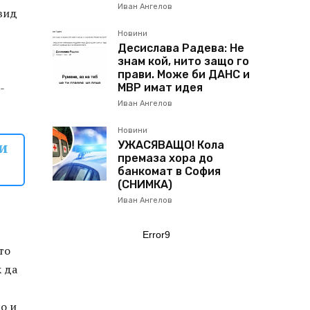
Иван Ангелов
вид
Новини
Десислава Радева: Не
знам кой, нито защо го
прави. Може би ДАНС и
-
МВР имат идея
Иван Ангелов
Новини
и
УЖАСЯВАЩО! Кола
премаза хора до
банкомат в София
(СНИМКА)
Иван Ангелов
Error9
то
к да
о и