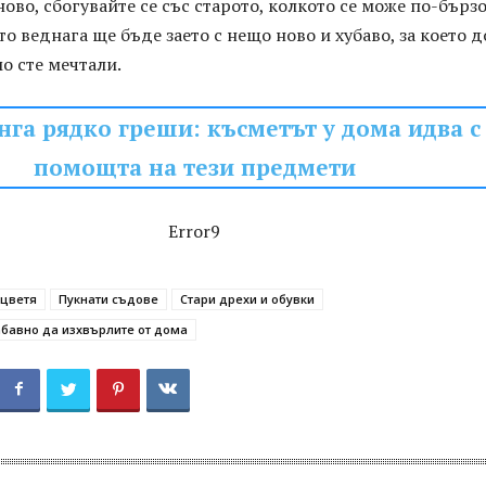
ово, сбогувайте се със старото, колкото се може по-бързо
о веднага ще бъде заето с нещо ново и хубаво, за което д
о сте мечтали.
нга рядко греши: късметът у дома идва с
помощта на тези предмети
Error9
 цветя
Пукнати съдове
Стари дрехи и обувки
абавно да изхвърлите от дома