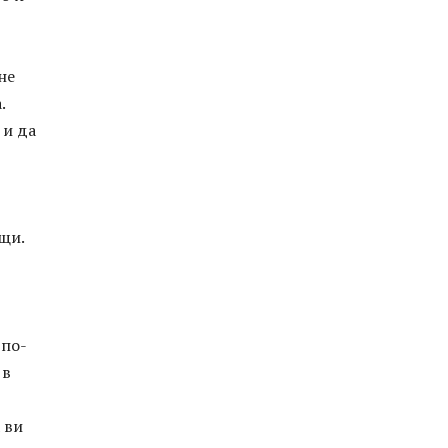
не
.
 и да
щи.
 по-
 в
 ви