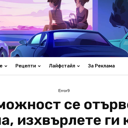
е
Рецепти
Лайфстайл
За Реклама
Error9
можност се отърв
а, изхвърлете ги 