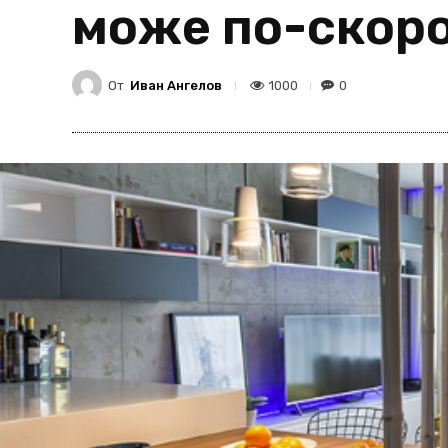
може по-скор
От
Иван Ангелов
1000
0