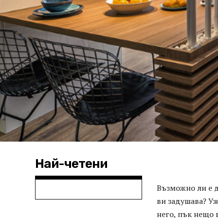
Най-четени
Възможно ли е д
ви задушава? Уж
него, пък нещо