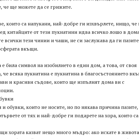
е, че ще можете да се грижите.
е, които са напукани, най-добре ги изхвърлете, нищо, че 
ед китайците от тези пукнатини идва всичко лошо в дома
е всички тези чинии и чаши, не си заслужава да ги пазите
осферата вкъщи.
 е била символ на изобилието в един дом, а това, от своя
а, че всяка пукнатина е пукнатина в благосъстоянието вкъ
ави и красиви съдове, които ще изпълнят дома ви с
оции.
обувки
 и обувки, които не носите, но по някава причина пазите,
отървете от тях и най-добре ги подарете на хора, които са
щи хората казват нещо много мъдро: ако искате в живота