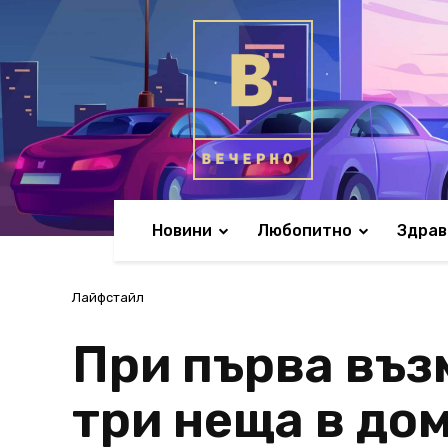
Новини
Любопитно
Здрав
Лайфстайл
При първа въз
три неща в дом