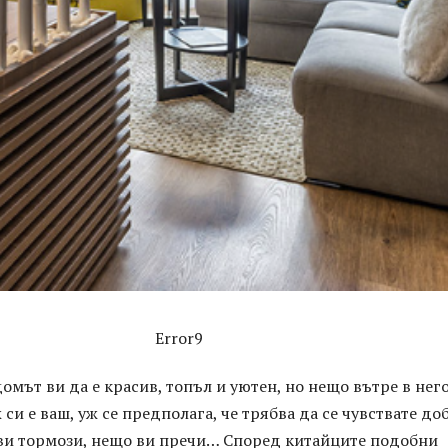
Error9
омът ви да е красив, топъл и уютен, но нещо вътре в нег
 си е ваш, уж се предполага, че трябва да се чувствате до
 ви тормози, нещо ви пречи… Според китайците подобни