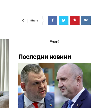
Share
Error9
Последни новини