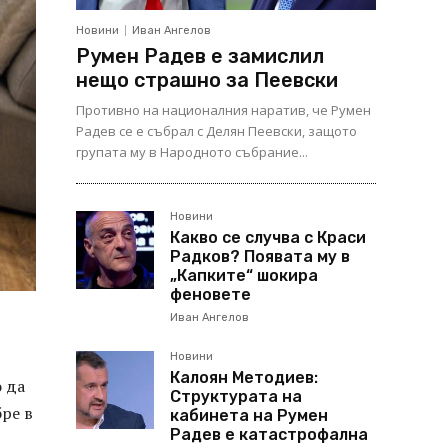
Новини
Иван Ангелов
Румен Радев е замислил
нещо страшно за Пеевски
Противно на националния наратив, че Румен
Радев се е събрал с Делян Пеевски, защото
групата му в Народното събрание...
Новини
Какво се случва с Краси
Радков? Появата му в
„Капките“ шокира
феновете
Иван Ангелов
Новини
Калоян Методиев:
о да
Структурата на
бре в
кабинета на Румен
Радев е катастрофална