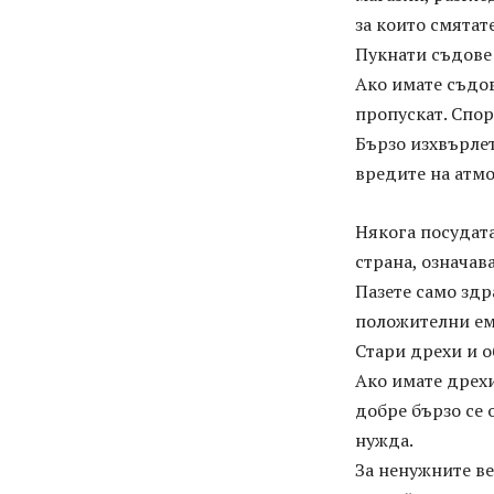
за които смятат
Пукнати съдове
Ако имате съдов
пропускат. Спор
Бързо изхвърлет
вредите на атм
Някога посудата
страна, означав
Пазете само здр
положителни ем
Стари дрехи и 
Ако имате дрехи
добре бързо се 
нужда.
За ненужните ве