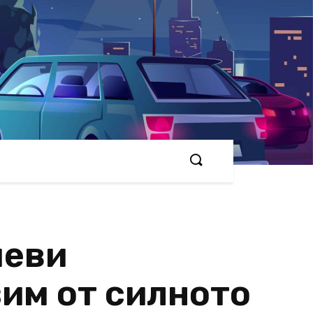
чеви
зим от силното