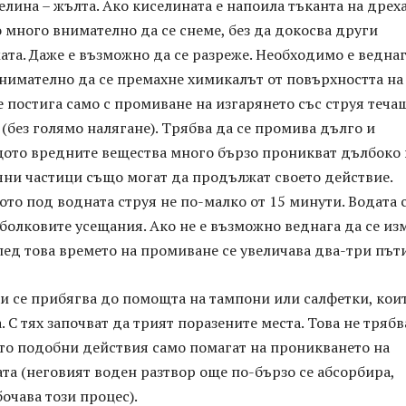
селина – жълта. Ако киселината е напоила тъканта на дреха
 много внимателно да се снеме, без да докосва други
ата. Даже е възможно да се разреже. Необходимо е веднаг
нимателно да се премахне химикалът от повърхността на
се постига само с промиване на изгарянето със струя теча
(без голямо налягане). Трябва да се промива дълго и
щото вредните вещества много бързо проникват дълбоко 
чни частици също могат да продължат своето действие.
то под водната струя не по-малко от 15 минути. Водата
болковите усещания. Ако не е възможно веднага да се из
лед това времето на промиване се увеличава два-три пъти
и се прибягва до помощта на тампони или салфетки, коит
. С тях започват да трият поразените места. Това не трябв
ато подобни действия само помагат на проникването на
та (неговият воден разтвор още по-бързо се абсорбира,
очава този процес).