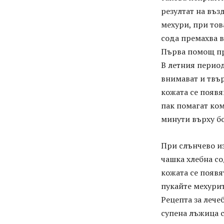
резултат на въз
мехури, при тов
сода премахва в
Първа помощ пр
В летния период
внимават и твър
кожата се появя
пак помагат ком
минути върху бо
При слънчево из
чашка хлебна со
кожата се появя
пукайте мехурит
Рецепта за лечеб
супена лъжица с