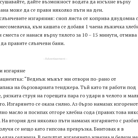
зсушавайте, дайте възможност водата да изсъхне върху
вана може да се прави няколко пъти на ден.
 слънчевите изгаряния: сноп листа от коприва двудомна 
месомелачка, към кашата се добавя 1 чаена лъжичка хлеб
и сместа се нанася върху тялото за 10 – 15 минути, отмива 
 да правите слънчеви бани.
- Advertisement -
и изгаряне
пациентка: “Веднъж мъжът ми отвори по-рано от
пака на бързоварната тенджера. Тъй като тя работи под
, рязката струя на горещата пара го удари в челото и мал
то. Изгарянето се оказа силно. Аз бързо намазах изгорено
лно масло и посипах отгоре хлебна сода (правих това няк
. На втория ден няколко пъти намазах изгарянето с разби
Получи се нещо като гипсова превръзка. Бинтовах я в
една седмица. В резултат изгарянето изчезна и белези не