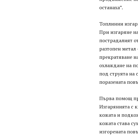
останаха”.
Топлинни изга
При изгаряне на
пострадалият от
разтопен метал 
прекратяване н
охлаждане на по
под струята на 
поразената повъ
Първа помощ пр
Изгарянията с к
кожата и подкож
кожата става су
изгорената повъ