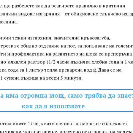
л ще разберете как да реагирате правилно в критични
азлични видове изгаряния – от обикновено слънчево изга
иселина.
ирни тежки изгаряния, значителна кръвозагуба,
реска с обилно отделяне на пот, за попълване на големи
сти и профилактика на развитието на шока се препоръчва
ено-алкален разтвор (1/2 чаена лъжичка хлебна сода и 1 ч
ка сода за 1 литър топла преварена вода). Дава се на
1 супена лъжица на всеки 5 минути.
а има огромна мощ, само трябва да знае
как да я използвате
 токсините. Тези, които почиват на море, се сблъскват с
о явление като изгаряне, получено от отровата на медуза.