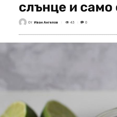
слънце и само 
От
Иван Ангелов
43
0