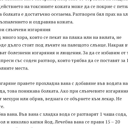
действието на токсините кожата може да се покрие с петн
а болката е достатъчно осезаема. Разтворен бял прах на х
ъзпалението и оздравява кожата.
и слънчеви изгаряния
 много хора, които се пекат на плажа или на вилата, не
де дълго стоят под лъчите на палещото слънце. Накрая 
ват болезнени изгаряния и лющения. За да се избавим от 
преси със соден разтвор, които трябва да се поставят за 
лните места.
гаряне правете прохладна вана с добавяне във водата на
да, това понижава болката. Ако при слънчевите изгаряни
т мехури или обрив, веднага се обърнете към лекар. Не
е.
на вана. Във вана с хладка вода се разтварят 1 чаша сода,
ол и няколко капки йод. Лечебна вана се прави 15 – 20