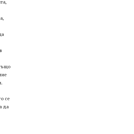
та,
а,
ща
в
 също
мие
.
о се
а да