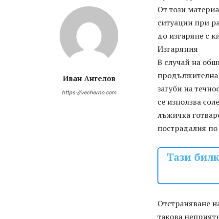
От този материа
ситуации при р
до изгаряне с к
Изгаряния
В случай на обш
продължителна т
Иван Ангелов
загуби на течно
https://vecherno.com
се използва сол
лъжичка готварс
пострадалия по 
Тази билк
Отстраняване на
такова неприятн