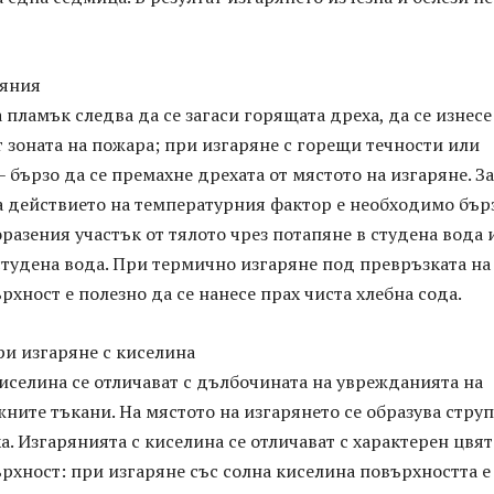
ряния
 пламък следва да се загаси горящата дреха, да се изнесе
 зоната на пожара; при изгаряне с горещи течности или
– бързо да се премахне дрехата от мястото на изгаряне. За
а действието на температурния фактор е необходимо бър
разения участък от тялото чрез потапяне в студена вода 
студена вода. При термично изгаряне под превръзката на
рхност е полезно да се нанесе прах чиста хлебна сода.
и изгаряне с киселина
иселина се отличават с дълбочината на уврежданията на
ните тъкани. На мястото на изгарянето се образува струп
ха. Изгарянията с киселина се отличават с характерен цвят
рхност: при изгаряне със солна киселина повърхността е