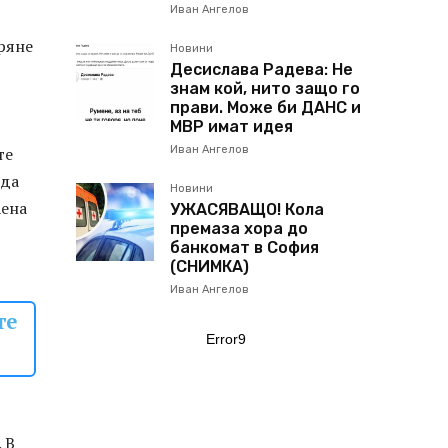
Иван Ангелов
ряне
Новини
Десислава Радева: Не
знам кой, нито защо го
прави. Може би ДАНС и
МВР имат идея
те
Иван Ангелов
 да
Новини
аена
УЖАСЯВАЩО! Кола
премаза хора до
банкомат в София
(СНИМКА)
Иван Ангелов
те
Error9
 В