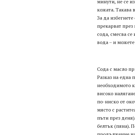
минути, не се и
кожата. Такава 
За да избегнете
прекарват през 
сода, смесва се 
вода – и можете
Сода с масло пр
Разказ на една 
необходимото ка
високо налягане
по-ниско от око
място с растите
пъти през деня)
белтък (пяна). 
продължение на 