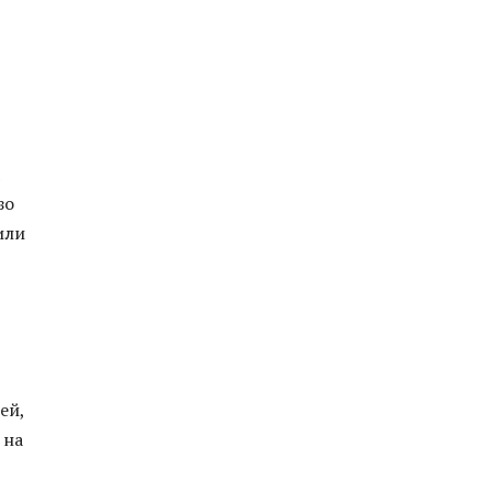
зо
или
ей,
 на