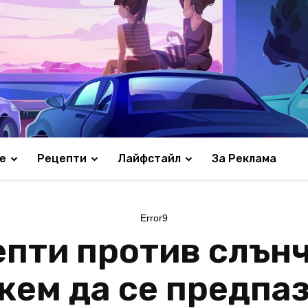
е
Рецепти
Лайфстайл
За Реклама
Error9
пти против слън
жем да се предпа