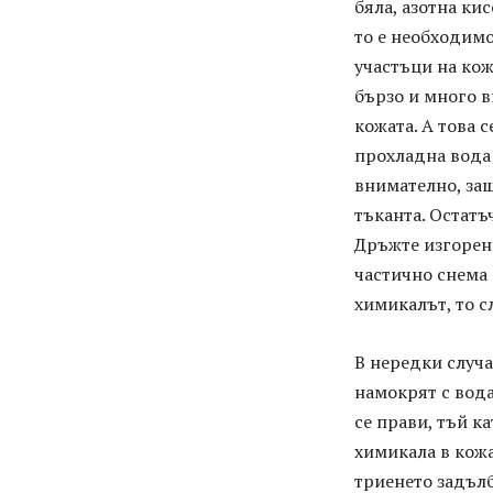
бяла, азотна ки
то е необходимо
участъци на кож
бързо и много в
кожата. А това 
прохладна вода 
внимателно, за
тъканта. Остатъ
Дръжте изгорено
частично снема 
химикалът, то с
В нередки случа
намокрят с вода
се прави, тъй к
химикала в кожа
триенето задълб