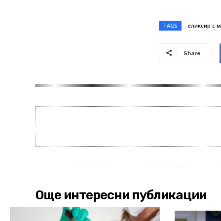
TAGS
еликсир с 
Share
Още интересни публикации