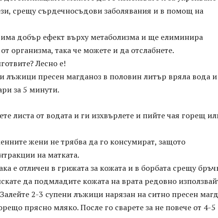
зи, срещу сърдечносъдови заболявания и в помощ на
т има добър ефект върху метаболизма и ще елиминира
от организма, така че можете и да отслабнете.
иготвите? Лесно е!
и лъжици пресен магданоз в половин литър вряла вода и
ари за 5 минути.
ете листа от водата и ги изхвърлете и пийте чая горещ ил
енните жени не трябва да го консумират, защото
нтракции на матката.
ака е отличен в грижата за кожата и в борбата срещу бръч
искате да подмладите кожата на врата редовно използвай
 Залейте 2-3 супени лъжици нарязан на ситно пресен маг
горещо прясно мляко. После го сварете за не повече от 4-5