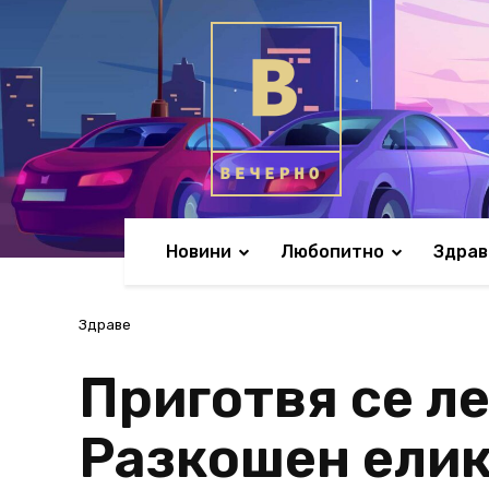
Новини
Любопитно
Здрав
Здраве
Приготвя се л
Разкошен елик