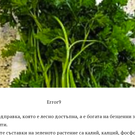
Error9
дправка, която е лесно достъпна, а е богата на безценни з
ти.
е съставки на зеленото растение са калий, калций, фосфо