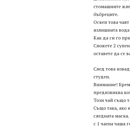
стомашните жле
бъбреците.
Освен това чая
излишната вода 
Как да си го пр
Сложете 2 супен
оставете да се в
След това извад
студен.
Внимание! Брем
предизвиква ко
Този чай също т
Също така, ако 
следната маска.
с 1 чаена чаша 