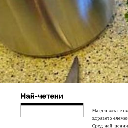
Най-четени
Магданозът е по
здравето елемен
Сред най-ценнит