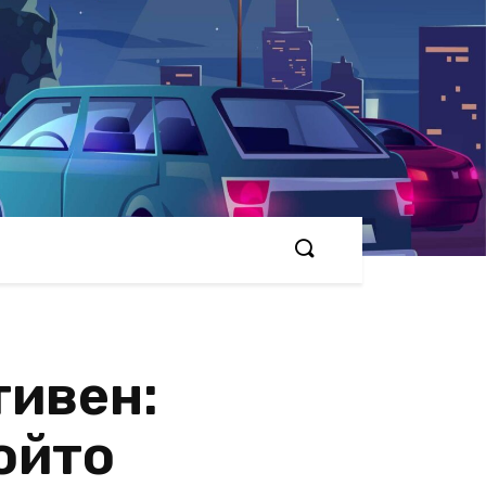
тивен:
ойто