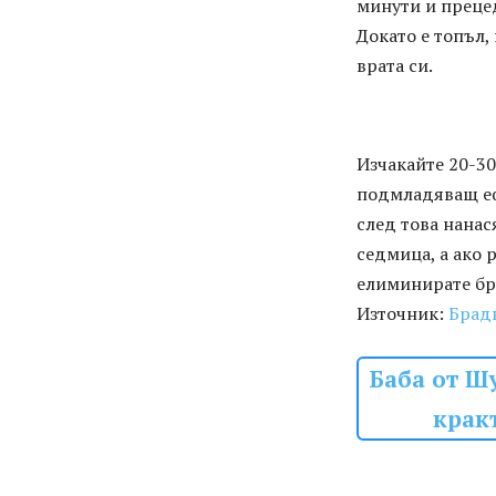
минути и преце
Докато е топъл,
врата си.
Изчакайте 20-30
подмладяващ еф
след това нанас
седмица, а ако 
елиминирате бръ
Източник:
Брад
Баба от Ш
кракъ