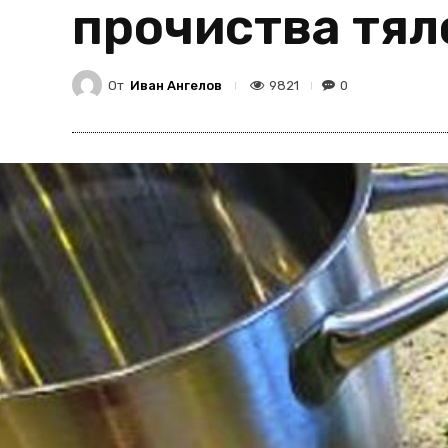
прочиства тял
От
Иван Ангелов
9821
0