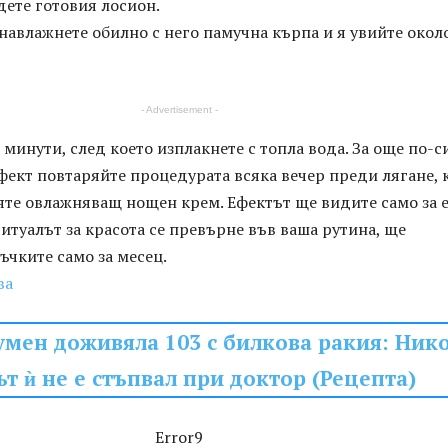
дете готовия лосион.
 навлажнете обилно с него памучна кърпа и я увийте окол
- Advertisement -
 минути, след което изплакнете с топла вода. За още по-с
ект повтаряйте процедурата всяка вечер преди лягане, 
яте овлажняващ нощен крем. Ефектът ще видите само за 
ритуалът за красота се превърне във ваша рутина, ще
чките само за месец.
ва
умен доживяла 103 с билкова ракия: Ник
т ѝ не е стъпвал при доктор (Рецепта)
Error9