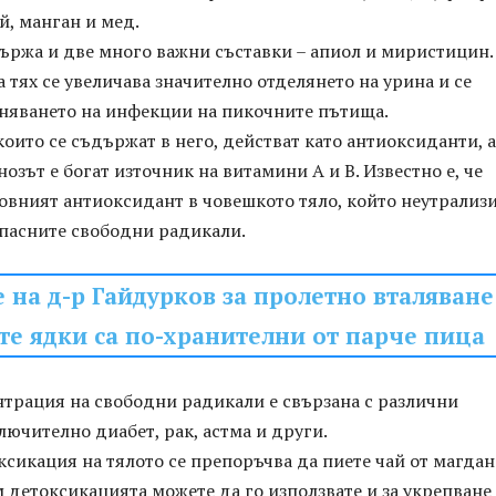
й, манган и мед.
ържа и две много важни съставки – апиол и миристицин.
 тях се увеличава значително отделянето на урина и се
аняването на инфекции на пикочните пътища.
оито се съдържат в него, действат като антиоксиданти, а
нозът е богат източник на витамини А и В. Известно е, че
овният антиоксидант в човешкото тяло, който неутрализ
опасните свободни радикали.
 на д-р Гайдурков за пролетно вталяване
те ядки са по-хранителни от парче пица
нтрация на свободни радикали е свързана с различни
лючително диабет, рак, астма и други.
ксикация на тялото се препоръчва да пиете чай от магдано
детоксикацията можете да го използвате и за укрепване