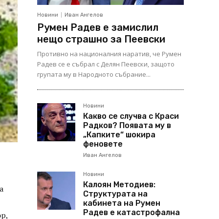
Новини
Иван Ангелов
Румен Радев е замислил
нещо страшно за Пеевски
Противно на националния наратив, че Румен
Радев се е събрал с Делян Пеевски, защото
групата му в Народното събрание...
Новини
Какво се случва с Краси
Радков? Появата му в
„Капките“ шокира
феновете
Иван Ангелов
Новини
Калоян Методиев:
а
Структурата на
кабинета на Румен
Радев е катастрофална
р,