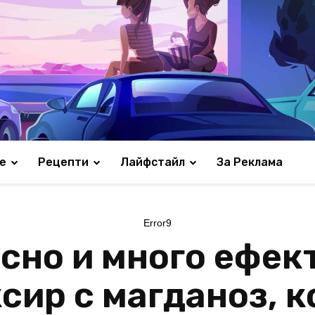
е
Рецепти
Лайфстайл
За Реклама
Error9
есно и много ефек
сир с магданоз, к