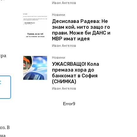
Иван Ангелов
Новини
Десислава Радева: Не
знам кой, нито защо го
прави. Може би ДАНС и
МВР имат идея
Иван Ангелов
ира
Новини
УЖАСЯВАЩО! Кола
премаза хора до
банкомат в София
:
(СНИМКА)
Иван Ангелов
Error9
з. В
 на