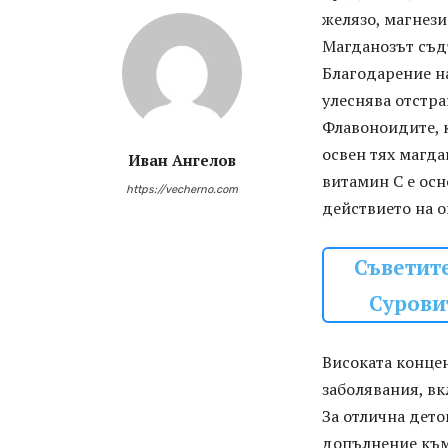
желязо, магнези
Магданозът съд
Благодарение на
улеснява отстр
Флавоноидите, к
освен тях магда
Иван Ангелов
витамин С е осн
https://vecherno.com
действието на 
Съветите
Сурови
Високата конце
заболявания, вк
За отлична дето
допълнение към 