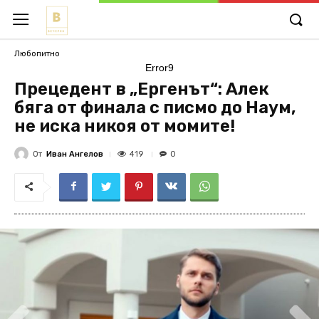
Любопитно
Error9
Прецедент в „Ергенът“: Алек
бяга от финала с писмо до Наум,
не иска никоя от момите!
От
Иван Ангелов
419
0