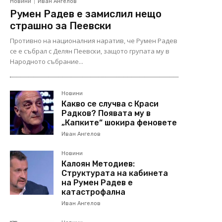
Новини
Иван Ангелов
Румен Радев е замислил нещо
страшно за Пеевски
Противно на националния наратив, че Румен Радев
се е събрал с Делян Пеевски, защото групата му в
Народното събрание...
Новини
Какво се случва с Краси
Радков? Появата му в
„Капките“ шокира феновете
Иван Ангелов
Новини
Калоян Методиев:
Структурата на кабинета
на Румен Радев е
катастрофална
Иван Ангелов