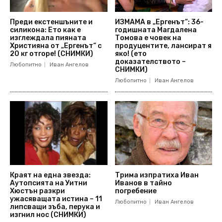
Преди екстеншъните и
ИЗМАМА в „Ергенът“: 36-
силикона: Ето как е
годишната Магдалена
изглеждала пияната
Томова е човек на
Християна от „Ергенът“ с
продуцентите, лансират я
20 кг отгоре! (СНИМКИ)
яко! (ето
доказателството –
Любопитно
Иван Ангелов
СНИМКИ)
Любопитно
Иван Ангелов
Краят на една звезда:
Трима изпратиха Иван
Аутопсията на Уитни
Иванов в тайно
Хюстън разкри
погребение
ужасяващата истина – 11
Любопитно
Иван Ангелов
липсващи зъба, перука и
изгнил нос (СНИМКИ)