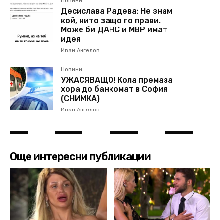
Новини
Десислава Радева: Не знам
кой, нито защо го прави.
Може би ДАНС и МВР имат
идея
Иван Ангелов
Новини
УЖАСЯВАЩО! Кола премаза
хора до банкомат в София
(СНИМКА)
Иван Ангелов
Още интересни публикации