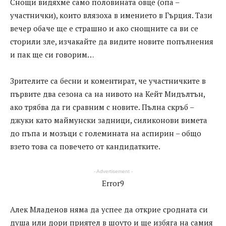
Снощи видяхме само половината овце (опа –
участнички), които влязоха в имението в Гърция. Тази
вечер обаче ще е страшно и ако снощните са ви се
сторили зле, изчакайте да видите новите попълнения
и пак ще си говорим…
Зрителите са бесни и коментират, че участничките в
първите два сезона са на нивото на Кейт Мидълтън,
ако трябва да ги сравним с новите. Пълна скръб –
джуки като маймунски задници, силиконови вимета
до пъпа и мозъци с големината на аспирин – общо
взето това са повечето от кандидатките.
- Advertisement -
Error9
Алек Младенов няма да успее да открие сродната си
душа или дори приятел в шоуто и ще избяга на самия