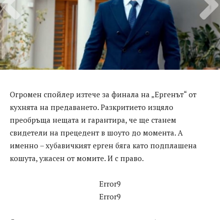
Огромен спойлер изтече за финала на „Ергенът“ от
кухнята на предаването. Разкритието изцяло
преобръща нещата и гарантира, че ще станем
свидетели на прецедент в шоуто до момента. А
именно – хубавичкият ерген бяга като подплашена
кошута, ужасен от момите. И с право.
Error9
Error9