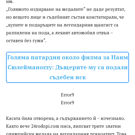
им.
„Голямото издирване на медалите“ не даде резултат,
но вещото лице и съдебният състав констатирали, че
„купите и подаръците на легендарния щангист са
разпилени на пода, а лекият автомобил отвън –
оставен без гуми“.
Голяма патардия около филма за Наим
Сюлейманоглу: Дъщерите му са подали
съдебен иск
Error9
Error9
Касата била отворена, а съдържанието й – изчезнало.
Както вече 24rodopi.com писа, липсват трите златни
олимпийски медала на легендарния тежкоатлет. Това