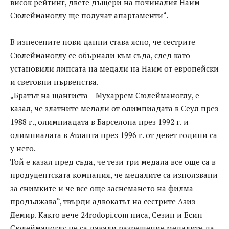
висок рейтинг, двете дъщери на починалия Наим
Сюлейманоглу ще получат апартаменти“.
В изнесените нови данни става ясно, че сестрите
Сюлейманоглу се обърнали към съда, след като
установили липсата на медали на Наим от европейски
и световни първенства.
„Братът на щангиста – Мухаррем Сюлейманоглу, е
казал, че златните медали от олимпиадата в Сеул през
1988 г., олимпиадата в Барселона през 1992 г. и
олимпиадата в Атланта през 1996 г. от девет години са
у него.
Той е казал пред съда, че тези три медала все още са в
продуцентската компания, че медалите са използвани
за снимките и че все още заснемането на филма
продължава“, твърди адвокатът на сестрите Азиз
Демир. Както вече 24rodopi.com писа, Сезин и Есин
Сюлейманоглу не са давали разрешение медалите да