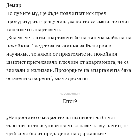
Демир.
По думите му, ще бъде повдигнат иск пред
прокуратурата срещу лица, за които се смята, че имат
ключове от апартамента.
„Знаем, че в този апартамент бе настанена майката на
покойния. След това тя замина за България и
научихме, че някои от приятелите на покойния
щангист притежавали ключове от апартамента, че са
влизали и излизали. Прозорците на апартамента бяха
оставени отворени“, каза адвокатът.
- Advertisement -
Error9
„Непростимо е медалите на щангиста да бъдат
търсени по този унизителен за паметта му начин, те
трябва да бъдат предадени на държавните