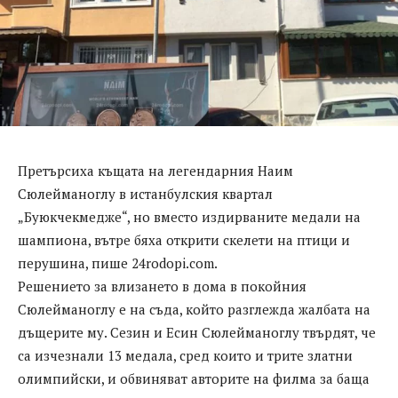
Претърсиха къщата на легендарния Наим
Сюлейманоглу в истанбулския квартал
„Буюкчекмедже“, но вместо издирваните медали на
шампиона, вътре бяха открити скелети на птици и
перушина, пише 24rodopi.com.
Решението за влизането в дома в покойния
Сюлейманоглу е на съда, който разглежда жалбата на
дъщерите му. Сезин и Есин Сюлейманоглу твърдят, че
са изчезнали 13 медала, сред които и трите златни
олимпийски, и обвиняват авторите на филма за баща