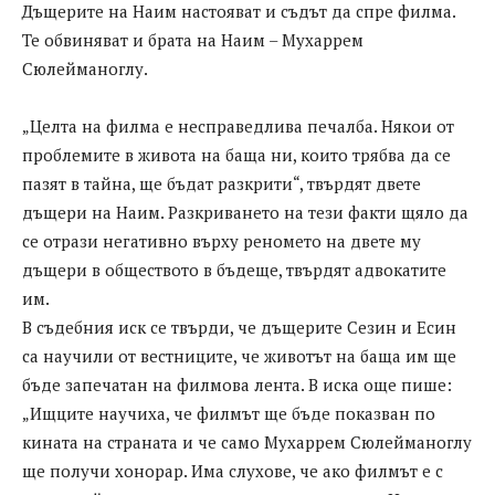
Дъщерите на Наим настояват и съдът да спре филма.
Те обвиняват и брата на Наим – Мухаррем
Сюлейманоглу.
„Целта на филма е несправедлива печалба. Някои от
проблемите в живота на баща ни, които трябва да се
пазят в тайна, ще бъдат разкрити“, твърдят двете
дъщери на Наим. Разкриването на тези факти щяло да
се отрази негативно върху реномето на двете му
дъщери в обществото в бъдеще, твърдят адвокатите
им.
В съдебния иск се твърди, че дъщерите Сезин и Есин
са научили от вестниците, че животът на баща им ще
бъде запечатан на филмова лента. В иска още пише:
„Ищците научиха, че филмът ще бъде показван по
кината на страната и че само Мухаррем Сюлейманоглу
ще получи хонорар. Има слухове, че ако филмът е с