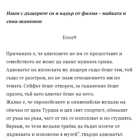
Наим с дъщерите си и кадър от филма – майката и
сина-шампион
Error9
Причината е, че ключовете не ни се предоставят и
семейството не може да окаже нужната грижа.
Адвокатът на японската му дъщеря също беше там, той
също се разстрои, но не знам отношението им по
темата. Сейфът беше отворен, за съжаление беше
празен, тъй като ключът беше на него.
Жалко е, че европейските и олимпийски медали на
обичан от цяла Турция и цял свят спортист, обикалят
от ръка на ръка, част от тях се използват и по студията.
Вярвам, че тези медали трябва да бъдат иззети от
държавата и изложени в музей“, твърди адвокатът.