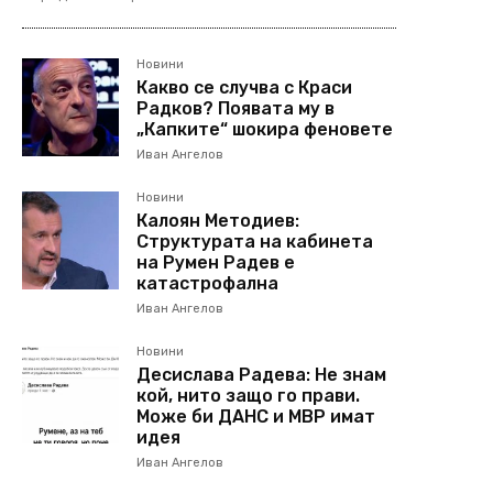
Новини
Какво се случва с Краси
Радков? Появата му в
„Капките“ шокира феновете
Иван Ангелов
Новини
Калоян Методиев:
Структурата на кабинета
на Румен Радев е
катастрофална
Иван Ангелов
Новини
Десислава Радева: Не знам
кой, нито защо го прави.
Може би ДАНС и МВР имат
идея
Иван Ангелов