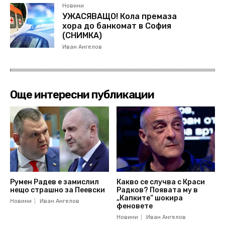
Новини
УЖАСЯВАЩО! Кола премаза
хора до банкомат в София
(СНИМКА)
Иван Ангелов
Още интересни публикации
Румен Радев е замислил
Какво се случва с Краси
нещо страшно за Пеевски
Радков? Появата му в
„Капките“ шокира
Новини
Иван Ангелов
феновете
Новини
Иван Ангелов