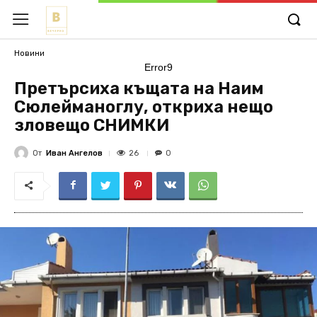
Новини
Error9
Претърсиха къщата на Наим
Сюлейманоглу, откриха нещо
зловещо СНИМКИ
От
Иван Ангелов
26
0