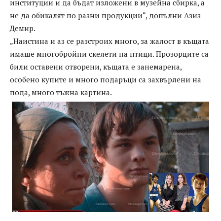
институции и да бъдат изложени в музейна сбирка, а
не да обикалят по разни продукции“, допълни Азиз
Демир.
„Наистина и аз се разстроих много, за жалост в къщата
имаше многобройни скелети на птици. Прозорците са
били оставени отворени, къщата е занемарена,
особено купите и много подаръци са захвърлени на
пода, много тъжна картина.