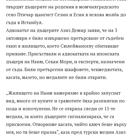
твърдят дъщерите на родения в момчилградското
село Птичар щангист Сезин и Есин в искова молба до
съда в Истанбул.
Адвокатът на дъщерите Азиз Демир заяви, че на 3
октомври е било извършено претърсване от съдебен
екип в жилището, което Сюлейманоглу обитаваше
приживе. Присъствали и адвокатката на японската
дъщеря на Наим, Секаи Мори, и експерти, назначени
от съда. Били претърсени шкафовете, чекмеджетата,
касата, мазето, но медалите не били открити.
„Жилището на Наим намерихме в крайно запуснат
вид, много от купите и грамотите бяха разпилени по
пода и изпочупени. Не се откриха следи от 13-те
медала, за които дъщерите сигнализираха, че са
присвоени. Отворихме касата, чийто ключ беше върху
нея, но тя беше празна“, каза пред турски медии Азиз