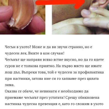
Чесън в ухото? Може и да ви звучи странно, но е
чудесен лек. Вижте в кои случаи!
Чесънът ще направи всяко ястие вкусно, но да го ядете
суров не е толкова приятно. На първо място ще имате
лош дъх. Въпреки това, той е чудесен за профилактика
при настинки, затова ние си го хапваме през цялата
зима.
Оказва се обаче, че невинаги е необходимо да
приемаме чесънът през устатата! Срещу обикновена
настинка чудесна превенция е, като го сложим в ухото