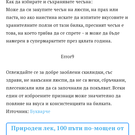
Как да избирате и съхранявате чесъна:
Може да си закупите чесън на люспи, на прах или
паста, но ако наистина искате да изпитате вкусовите и
хранителните ползи от тази билка, пресният чесън е
това, на което трябва да се спрете – и може да бъде
намерен в супермаркетите през цялата година.
Error9
Оглеждайте се за добре заоблени скилидки, със
здрави, не накъсани люспи, да не са меки, сбръчкани,
плесенясали или да са започнали да покълват. Всеки
един от изброените признаци може значително да
повлияе на вкуса и консистенцията на билката.
Източник:
Букварче
Природен лек, 100 пъти по-мощен от