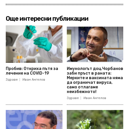
Още интересни публикации
Пробив: Откриха пътя за
Имунологът доц.Чорбанов
лечение на COVID-19
заби пръст в раната:
Мерките и ваксината няма
Здраве
Иван Ангелов
да ограничат вируса,
само отлагаме
неизбежното!
Здраве
Иван Ангелов