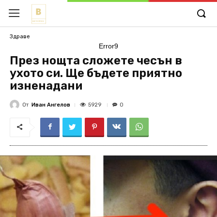
Здраве
Error9
През нощта сложете чесън в
ухото си. Ще бъдете приятно
изненадани
От
Иван Ангелов
5929
0