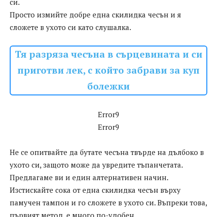
си.
Просто измийте добре една скилидка чесън и я
сложете в ухото си като слушалка.
Тя разряза чесъна в сърцевината и си
приготви лек, с който забрави за куп
болежки
Error9
Error9
Не се опитвайте да бутате чесъна твърде на дълбоко в
ухото си, защото може да увредите тъпанчетата.
Предлагаме ви и един алтернативен начин.
Изстискайте сока от една скилидка чесън върху
памучен тампон и го сложете в ухото си. Въпреки това,
първият метод, е много по-удобен.