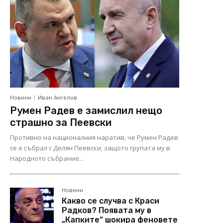
Новини
Иван Ангелов
Румен Радев е замислил нещо
страшно за Пеевски
Противно на националния наратив, че Румен Радев
се е събрал с Делян Пеевски, защото групата му в
Народното събрание...
Новини
Какво се случва с Краси
Радков? Появата му в
„Капките“ шокира феновете