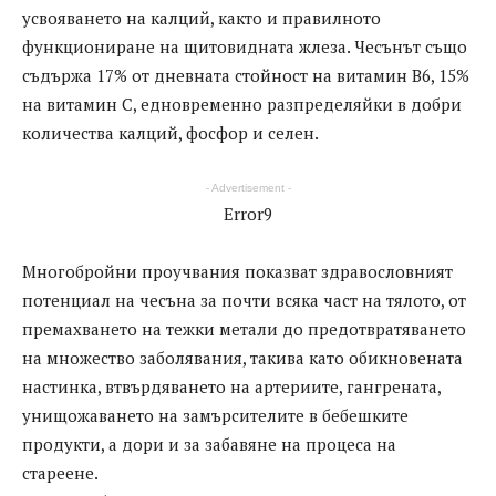
усвояването на калций, както и правилното
функциониране на щитовидната жлеза. Чесънът също
съдържа 17% от дневната стойност на витамин В6, 15%
на витамин С, едновременно разпределяйки в добри
количества калций, фосфор и селен.
- Advertisement -
Error9
Многобройни проучвания показват здравословният
потенциал на чесъна за почти всяка част на тялото, от
премахването на тежки метали до предотвратяването
на множество заболявания, такива като обикновената
настинка, втвърдяването на артериите, гангрената,
унищожаването на замърсителите в бебешките
продукти, а дори и за забавяне на процеса на
стареене.