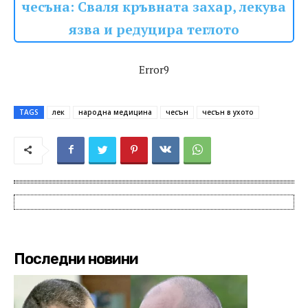
чесъна: Сваля кръвната захар, лекува
язва и редуцира теглото
Error9
TAGS
лек
народна медицина
чесън
чесън в ухото
Последни новини