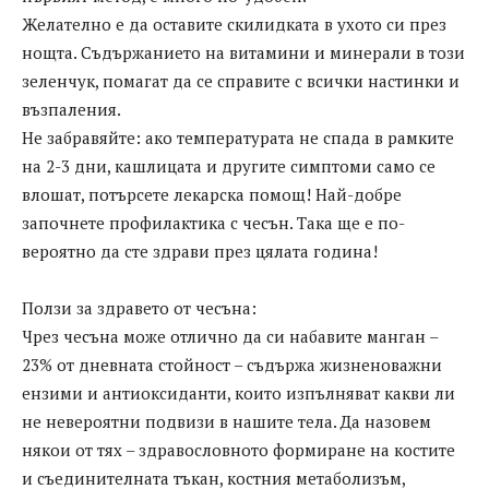
Желателно е да оставите скилидката в ухото си през
нощта. Съдържанието на витамини и минерали в този
зеленчук, помагат да се справите с всички настинки и
възпаления.
Не забравяйте: ако температурата не спада в рамките
на 2-3 дни, кашлицата и другите симптоми само се
влошат, потърсете лекарска помощ! Най-добре
започнете профилактика с чесън. Така ще е по-
вероятно да сте здрави през цялата година!
Ползи за здравето от чесъна:
Чрез чесъна може отлично да си набавите манган –
23% от дневната стойност – съдържа жизненоважни
ензими и антиоксиданти, които изпълняват какви ли
не невероятни подвизи в нашите тела. Да назовем
някои от тях – здравословното формиране на костите
и съединителната тъкан, костния метаболизъм,