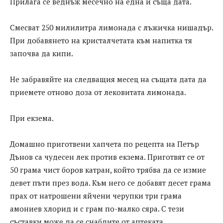
Прилага се веднъж месечно на една и съща дата.
Смесват 250 милилитра лимонада с лъжичка нишадър.
При добавянето на кристалчетата към напитка тя
започва да кипи.
Не забравяйте на следващия месец на същата дата да
приемете отново доза от лековитата лимонада.
При екзема.
Домашно приготвени хапчета по рецепта на Петър
Дънов са чудесен лек против екзема. Приготвят се от
50 грама чист боров катран, който трябва да се измие
девет пъти през вода. Към него се добавят десет грама
прах от натрошени яйчени черупки три грама
амониев хлорид и с грам по-малко сяра. С тези
съставки може да се снабдите от аптеката.