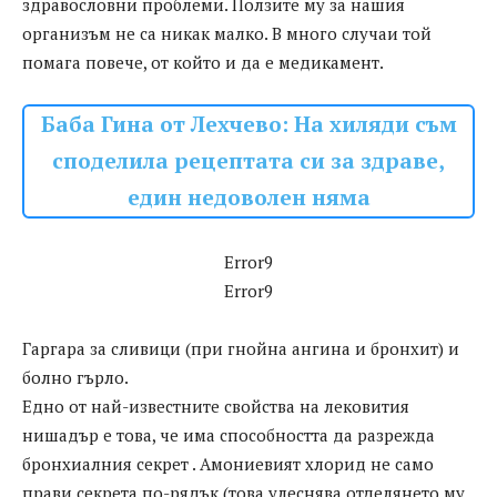
здравословни проблеми. Ползите му за нашия
организъм не са никак малко. В много случаи той
помага повече, от който и да е медикамент.
Баба Гина от Лехчево: На хиляди съм
споделила рецептата си за здраве,
един недоволен няма
Error9
Error9
Гаргара за сливици (при гнойна ангина и бронхит) и
болно гърло.
Едно от най-известните свойства на лековития
нишадър е това, че има способността да разрежда
бронхиалния секрет . Амониевият хлорид не само
прави секрета по-рядък (това улеснява отделянето му,