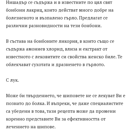
Нишадър се съдържа и в известните по цял свят
бонбони лакриц, които действат много добре на
болезненото и възпалено гърло. Предлагат се
различни разновидности на тези бонбони.
В състава на бонбоните ликория, в които също се
съдържа амониев хлорид, влиза и екстракт от
известното с лековитите си свойства женско биле. Те
облекчават сухотата и дразненето в гърлото.
С лук.
Може би твърдението, че шиповете не се лекуват Ви е
познато до болка. И въпреки, че даже специалистите
са убедени в това, тази рецепта може да промени
коренно представите Ви за ефективността от
лечението на шипове.