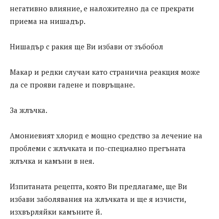
негативно влияние, е наложително да се прекрати
приема на нишадър.
Нишадър с ракия ще Ви избави от зъбобол
Макар и редки случаи като странична реакция може
да се прояви гадене и повръщане.
За жлъчка.
Амониевият хлорид е мощно средство за лечение на
проблеми с жлъчката и по-специално прегъната
жлъчка и камъни в нея.
Изпитаната рецепта, която Ви предлагаме, ще Ви
избави заболявания на жлъчката и ще я изчисти,
изхвърляйки камъните й.