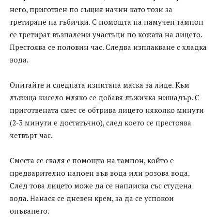
него, приготвен по същия начин като този за
третиране на гъбички. С помощта на памучен тампон
се третират възпалени участъци по кожата на лицето.
Престоява се половин час. Следва изплакване с хладка
вода.
Опитайте и следната изпитана маска за лице. Към
лъжица кисело мляко се добавя лъжичка нишадър. С
приготвената смес се обтрива лицето няколко минути
(2-3 минути е достатъчно), след което се престоява
четвърт час.
Сместа се сваля с помощта на тампон, който е
предварително напоен във вода или розова вода.
След това лицето може да се наплиска със студена
вода. Нанася се дневен крем, за да се успокои
опъването.