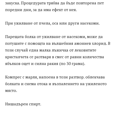
закуска. Процедурата трябва да бъде повторена пет
поредни дни, за да има ефект от нея.
При ужилване от пчела, оса или други насекоми.
Парещата болка от ужилване от насекоми, може да
потушите с помощта на вълшебния амониев хлорид. В
този случай една малка лъжичка от лековитите
кристалчета се разтваря в смес от равни количества
ябълков оцет и силна ракия (по 30 грама).
Компрес с марля, напоена в този разтвор. облекчава
болката и снема отока и възпалението на ужиленото
място.
Нишадърен спирт.