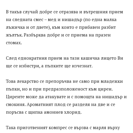
В такъв случай добре се отразява и вътрешния прием
на следната смес – мед и нишадър (по една малка
лъжичка и от двете), към които е прибавен разбит
жълтък. Разбърква добре и се приема на празен
стомах.
След еднократния прием на тази кашичка лицето Ви
ще се избистри, а пъпките ще изчезнат.
Това лекарство се препоръчва не само при младежки
пъпки, но и при предразположеност към циреи.
Циреите може да атакувате и с помощта на нишадър и
смокиня. Ароматният плод се разделя на две и се
поръсва с щипка амониев хлорид.
Така приготвеният компрес се вързва с марля върху