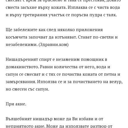
сместа засъхне върху кожата. Изплаква се с чиста вода
и върху третирания участък се поръсва пудра с талк.
Ще забележите как след няколко приложения
косъмчета започват да изтъняват. Стават по-светли и
незабележими. (Здравни.ком)
Нишадъреният спирт е незаменим помощник в
домакинството. Равни количества от него, вода и
сапун се смесват и с тях се почиства кожата от петна и
замърсявания. Използва се и за почистването на велур,
но смесен със сапун.
При акне.
Вълшебният нишадър може да Ви избави и от
неприятното акне. Може да използвате разтвор от