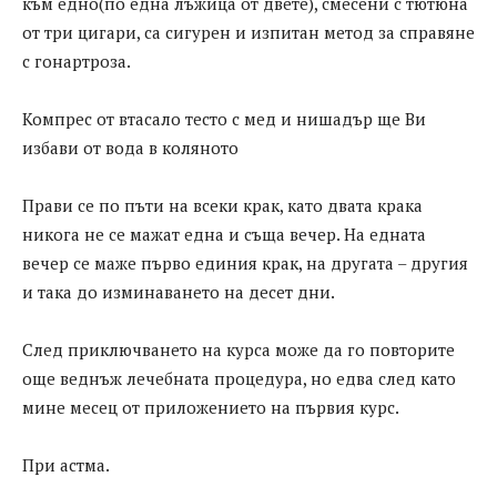
към едно(по една лъжица от двете), смесени с тютюна
от три цигари, са сигурен и изпитан метод за справяне
с гонартроза.
Компрес от втасало тесто с мед и нишадър ще Ви
избави от вода в коляното
Прави се по пъти на всеки крак, като двата крака
никога не се мажат една и съща вечер. На едната
вечер се маже първо единия крак, на другата – другия
и така до изминаването на десет дни.
След приключването на курса може да го повторите
още веднъж лечебната процедура, но едва след като
мине месец от приложението на първия курс.
При астма.