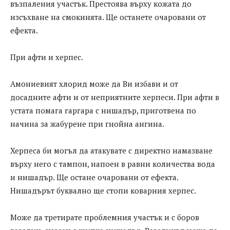
възпаления участък. Престоява върху кожата до
изсъхване на смокинята. Ще останете очаровани от
ефекта.
При афти и херпес.
Амониевият хлорид може да Ви избави и от
досадните афти и от неприятните херпеси. При афти в
устата помага гаргара с нишадър, приготвена по
начина за жабурене при гнойна ангина.
Херпеса би могъл да атакувате с директно намазване
върху него с тампон, напоен в равни количества вода
и нишадър. Ще остане очаровани от ефекта.
Нишадърът буквално ще стопи коварния херпес.
Може да третирате проблемния участък и с боров