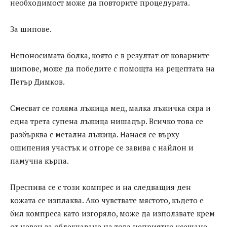
необходимост може да повторите процедурата.
За шипове.
Непоносимата болка, която е в резултат от коварните
шипове, може да победите с помощта на рецептата на
Петър Димков.
Смесват се голяма лъжица мед, малка лъжичка сяра и
една трета супена лъжица нишадър. Всичко това се
разбърква с метална лъжица. Нанася се върху
ошипения участък и отгоре се завива с найлон и
памучна кърпа.
Преспива се с този компрес и на следващия ден
кожата се изплаква. Ако чувствате мястото, където е
бил компреса като изгоряло, може да използвате крем
от невен за облекчаване на това неприятно усещане.