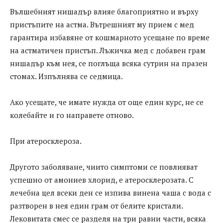
Вълшебният нишадър влияе благоприятно и върху
пристъпите на астма. Вътрешният му прием с мед
гарантира избавяне от кошмарното усещане по време
на астматичен пристъп. Лъжичка мед с добавен грам
нишадър към нея, се поглъща всяка сутрин на празен
стомах. Изпълнява се седмица.
Ако усещате, че имате нужда от още един курс, не се
колебайте и го направете отново.
При атеросклероза.
Другото заболяване, чиито симптоми се повлияват
успешно от амониев хлорид, е атеросклерозата. С
лечебна цел всеки ден се изпива винена чаша с вода с
разтворен в нея един грам от белите кристали.
Лековитата смес се разделя на три равни части, всяка