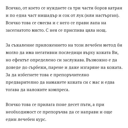
Всичко, от което се нуждаете са три части боров катран
и по една част нишадър и сок от лук (или настърган).
Всичко това се смесва и с него се прави лапа на
засегнатото място. С нея се приспива цяла нощ.
За съжаление приложението на този лечебен метод би
могло да има негативни последици върху кожата Ви,
но ефектът определено си заслужава. Възможно е да
доведе до сърбежи, парене и даже изгаряне на кожата.
За да избегнете това е препоръчително
предварително да намажете кожата си с мас и едва
тогава да наложите компреса.
Всичко това се прилага поне десет пъти, а при
необходимост се препоръчва да се направи и още
един лечебен курс.