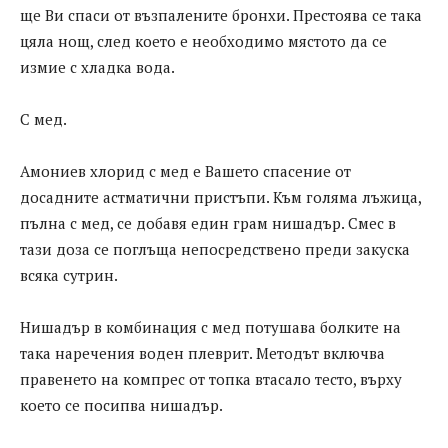
ще Ви спаси от възпалените бронхи. Престоява се така
цяла нощ, след което е необходимо мястото да се
измие с хладка вода.
С мед.
Амониев хлорид с мед е Вашето спасение от
досадните астматични пристъпи. Към голяма лъжица,
пълна с мед, се добавя един грам нишадър. Смес в
тази доза се поглъща непосредствено преди закуска
всяка сутрин.
Нишадър в комбинация с мед потушава болките на
така наречения воден плеврит. Методът включва
правенето на компрес от топка втасало тесто, върху
което се посипва нишадър.