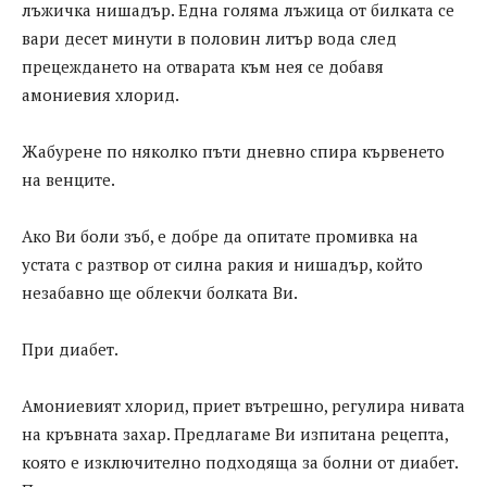
лъжичка нишадър. Една голяма лъжица от билката се
вари десет минути в половин литър вода след
прецеждането на отварата към нея се добавя
амониевия хлорид.
Жабурене по няколко пъти дневно спира кървенето
на венците.
Ако Ви боли зъб, е добре да опитате промивка на
устата с разтвор от силна ракия и нишадър, който
незабавно ще облекчи болката Ви.
При диабет.
Амониевият хлорид, приет вътрешно, регулира нивата
на кръвната захар. Предлагаме Ви изпитана рецепта,
която е изключително подходяща за болни от диабет.