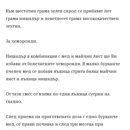
Към шестотин грама зелев сироп се прибавят пет
грама нишадър и деветдесет грама висококачествен
зехтин.
За хемороиди.
Нишадър в комбинация с мед и майчин лист ще Ви
избави от болезнените хемороиди. В малко бурканче
пчелен мед се добавя лъжица стрита билка майчин
лист и лъжица нишадър.
От тази смес се взима по една лъжица сутрин на
гладно.
След приема на приготвената доза с едно бурканче
мед, се прави почивка и след три месеца при