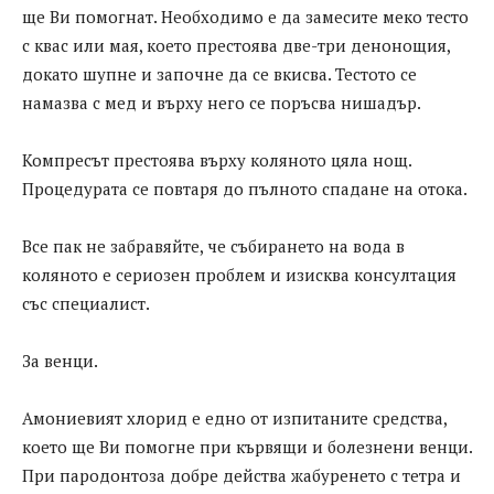
ще Ви помогнат. Необходимо е да замесите меко тесто
с квас или мая, което престоява две-три денонощия,
докато шупне и започне да се вкисва. Тестото се
намазва с мед и върху него се поръсва нишадър.
Компресът престоява върху коляното цяла нощ.
Процедурата се повтаря до пълното спадане на отока.
Все пак не забравяйте, че събирането на вода в
коляното е сериозен проблем и изисква консултация
със специалист.
За венци.
Амониевият хлорид е едно от изпитаните средства,
което ще Ви помогне при кървящи и болезнени венци.
При пародонтоза добре действа жабуренето с тетра и