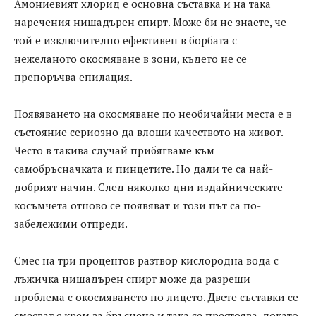
Амониевият хлорид е основна съставка и на така
наречения нишадърен спирт. Може би не знаете, че
той е изключително ефективен в борбата с
нежеланото окосмяване в зони, където не се
препоръчва епилация.
Появяването на окосмяване по необичайни места е в
състояние сериозно да влоши качеството на живот.
Често в такива случай прибягваме към
самобръсначката и пинцетите. Но дали те са най-
добрият начин. След няколко дни издайническите
косъмчета отново се появяват и този път са по-
забележими отпреди.
Смес на три процентов разтвор кислородна вода с
лъжичка нишадърен спирт може да разреши
проблема с окосмяването по лицето. Двете съставки се
смесват с крем за бръснене и така се престоява, докато