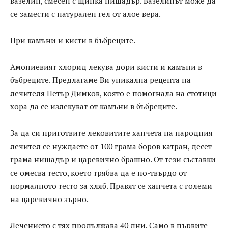
вазелин, смесен с щипка нишадър. Вазелинът може да
се замести с натурален гел от алое вера.
При камъни и кисти в бъбреците.
Амониевият хлорид лекува дори кисти и камъни в
бъбреците. Предлагаме Ви уникална рецепта на
лечителя Петър Димков, която е помогнала на стотици
хора да се излекуват от камъни в бъбреците.
За да си приготвите лековитите хапчета на народния
лечител се нуждаете от 100 грама боров катран, десет
грама нишадър и царевично брашно. От тези съставки
се омесва тесто, което трябва да е по-твърдо от
нормалното тесто за хляб. Правят се хапчета с големи
на царевично зърно.
Лечението с тях продължава 40 дни. Само в първите