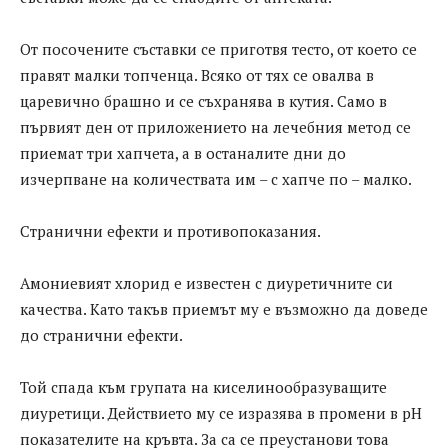
От посочените съставки се приготвя тесто, от което се
правят малки топченца. Всяко от тях се овалва в
царевично брашно и се съхранява в кутия. Само в
първият ден от приложението на лечебния метод се
приемат три хапчета, а в останалите дни до
изчерпване на количествата им – с хапче по – малко.
Странични ефекти и противопоказания.
Амониевият хлорид е известен с диуретичните си
качества. Като такъв приемът му е възможно да доведе
до странични ефекти.
Той спада към групата на киселинообразуващите
диуретици. Действието му се изразява в промени в рН
показателите на кръвта. За са се преустанови това