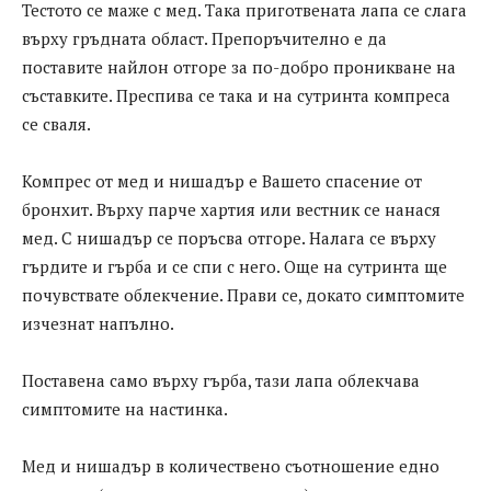
Тестото се маже с мед. Така приготвената лапа се слага
върху гръдната област. Препоръчително е да
поставите найлон отгоре за по-добро проникване на
съставките. Преспива се така и на сутринта компреса
се сваля.
Компрес от мед и нишадър е Вашето спасение от
бронхит. Върху парче хартия или вестник се нанася
мед. С нишадър се поръсва отгоре. Налага се върху
гърдите и гърба и се спи с него. Още на сутринта ще
почувствате облекчение. Прави се, докато симптомите
изчезнат напълно.
Поставена само върху гърба, тази лапа облекчава
симптомите на настинка.
Мед и нишадър в количествено съотношение едно