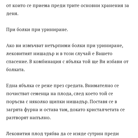
от които се приема преди трите основни хранения за
деня.
При болки при уриниране.
Ако ви измъчват нетърпими болки при уриниране,
лековитият нишадър и в този случай е Вашето
спасение. В комбинация с ябълка той ще Ви избави от
болката.
Една ябълка се реже през средата. Внимателно се
почистват семенца на плода, след което той се
поръсва с няколко щипки нишадър. Поставя се в
загрята фурна и остава там, докато кристалчетата се
разтворят напълно.
Лековития плод трябва да се изяде сутрин преди