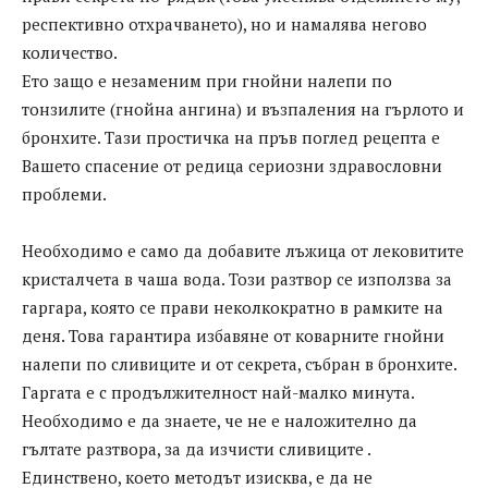
респективно отхрачването), но и намалява негово
количество.
Ето защо е незаменим при гнойни налепи по
тонзилите (гнойна ангина) и възпаления на гърлото и
бронхите. Тази простичка на пръв поглед рецепта е
Вашето спасение от редица сериозни здравословни
проблеми.
Необходимо е само да добавите лъжица от лековитите
кристалчета в чаша вода. Този разтвор се използва за
гаргара, която се прави неколкократно в рамките на
деня. Това гарантира избавяне от коварните гнойни
налепи по сливиците и от секрета, събран в бронхите.
Гаргата е с продължителност най-малко минута.
Необходимо е да знаете, че не е наложително да
гълтате разтвора, за да изчисти сливиците .
Единствено, което методът изисква, е да не