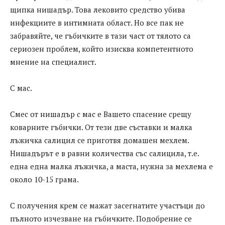
щипка нишадър. Това лековито средство убива
инфекциите в интимната област. Но все пак не
забравяйте, че гъбичките в тази част от тялото са
сериозен проблем, който изисква компетентното
мнение на специалист.
С мас.
Смес от нишадър с мас е Вашето спасение срещу
коварните гъбички. От тези две съставки и малка
лъжичка салицил се приготвя домашен мехлем.
Нишадърът е в равни количества със салицила, т.е.
една една малка лъжичка, а маста, нужна за мехлема е
около 10-15 грама.
С получения крем се мажат засегнатите участъци до
пълното изчезване на гъбичките. Подобрение се