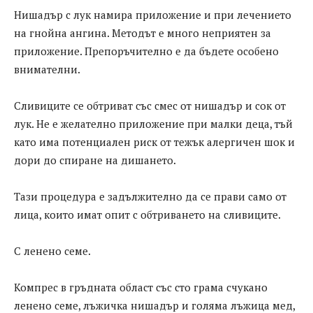
Нишадър с лук намира приложение и при лечението
на гнойна ангина. Методът е много неприятен за
приложение. Препоръчително е да бъдете особено
внимателни.
Сливиците се обтриват със смес от нишадър и сок от
лук. Не е желателно приложение при малки деца, тъй
като има потенциален риск от тежък алергичен шок и
дори до спиране на дишането.
Тази процедура е задължително да се прави само от
лица, които имат опит с обтриването на сливиците.
С ленено семе.
Компрес в гръдната област със сто грама счукано
ленено семе, лъжичка нишадър и голяма лъжица мед,