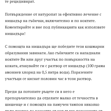
те рецидивират.
Потвърждение от натуропат за ефективно лечение с
нишадър на гъбички, включително и по ноктите.
Коментирайте и вие под публикацията как използвате
нишадъра!
С помощта на нишадъра ще победите тези кошмарни
образувания завинаги. Ако гъбичките са нападнали
ноктите Ви или друг участък по повърхността на
кожата, атакувайте ги с разтвор от нишадър (100 грама
амониев хлорид на 0,5 литра вода). Поразените
участъци се киснат половин час в този разтвор.
Преди да потопите ръцете си в него е
препоръчително да отделите малко от течността в
шишенце и с помощта на памучен тампон няколко
пъти дневно да нанасяте от нея върху поразените от