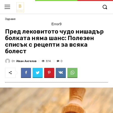
Здраве
Error9
Пред лековитото чудо нишадър
болката няма шанс: Полезен
списък с рецепти за всяка
болест
От
Иван Ангелов
814
0