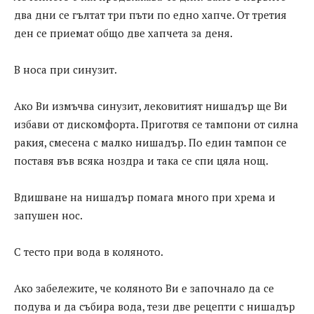
два дни се гълтат три пъти по едно хапче. От третия
ден се приемат общо две хапчета за деня.
В носа при синузит.
Ако Ви измъчва синузит, лековитият нишадър ще Ви
избави от дискомфорта. Приготвя се тампони от силна
ракия, смесена с малко нишадър. По един тампон се
поставя във всяка ноздра и така се спи цяла нощ.
Вдишване на нишадър помага много при хрема и
запушен нос.
С тесто при вода в коляното.
Ако забележите, че коляното Ви е започнало да се
подува и да събира вода, тези две рецепти с нишадър