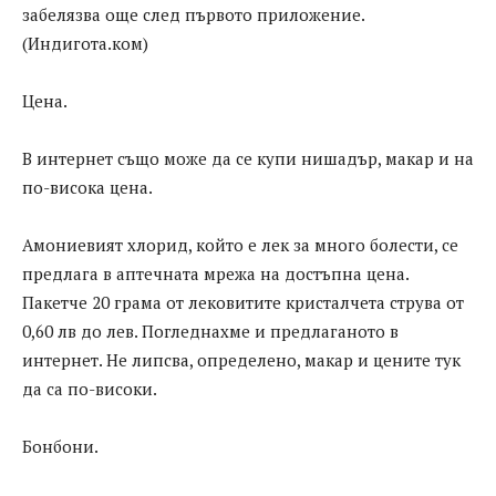
забелязва още след първото приложение.
(Индигота.ком)
Цена.
В интернет също може да се купи нишадър, макар и на
по-висока цена.
Амониевият хлорид, който е лек за много болести, се
предлага в аптечната мрежа на достъпна цена.
Пакетче 20 грама от лековитите кристалчета струва от
0,60 лв до лев. Погледнахме и предлаганото в
интернет. Не липсва, определено, макар и цените тук
да са по-високи.
Бонбони.