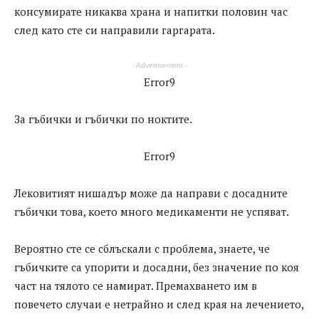
консумирате никаква храна и напитки половин час
след като сте си направили гаргарата.
- Advertisement -
Error9
За гъбички и гъбички по ноктите.
Error9
Лековитият нишадър може да направи с досадните
гъбички това, което много медикаменти не успяват.
Вероятно сте се сблъскали с проблема, знаете, че
гъбичките са упорити и досадни, без значение по коя
част на тялото се намират. Премахването им в
повечето случаи е нетрайно и след края на лечението,