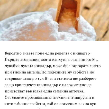
Вероятно знаете поне една рецепта с нишадър .
Първата асоциация, която изплува в съзнанието Ви,
чувайки думата нишадър, може би е гаргарата с него
при гнойна ангина. Но полезните му свойства не
свършват само до тук. В тази статията ще разберете
защо кристалчетата нишадър е наложително да
присъстват във всяка една семейна аптечка.
Със своите противовъзпалителни, антивирусни и
антигъбични свойства, той е незаменим лек за куп