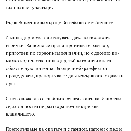
тази напаст участъци.
Вълшебният нишадър ще Ви избави от гъбичките
С нишадър може да атакувате даже вагиналните
гъбички . За целта се прави промивка с разтвор,
приготвен по гореописания начин, но с двойно по-
малко количество нишадър, тъй като интимната
област е чувствителна. За още по-бърз ефект от
процедурата, препоръчва се да я извършвате с дамски
душ.
С него може да се снабдите от всяка аптека. Използва
се, за да достигне разтвора по-навътре във
влагалището.
Препоръчваме да опитате и с тампон, напоен с мед и