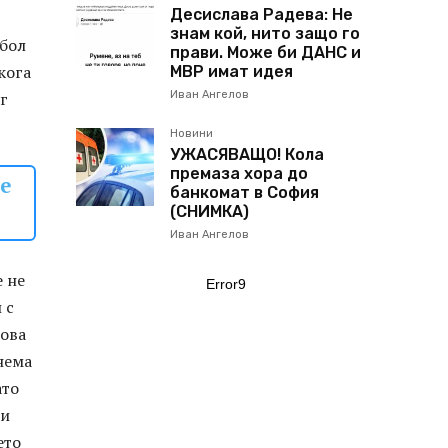
Десислава Радева: Не
знам кой, нито защо го
мбол
прави. Може би ДАНС и
кога
МВР имат идея
г
Иван Ангелов
Новини
УЖАСЯВАЩО! Кола
премаза хора до
 е
банкомат в София
(СНИМКА)
Иван Ангелов
е не
Error9
 с
зова
нема
ато
 и
ето