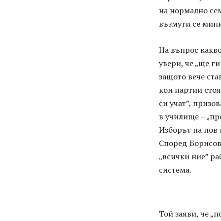
на нормално сем
възмути се мин
На въпрос какво
увери, че „ще г
защото вече ста
кои партии стоя
си учат”, призо
в училище – „пр
Изборът на нов
Според Борисов
„всички ние” ра
система.
Той заяви, че „