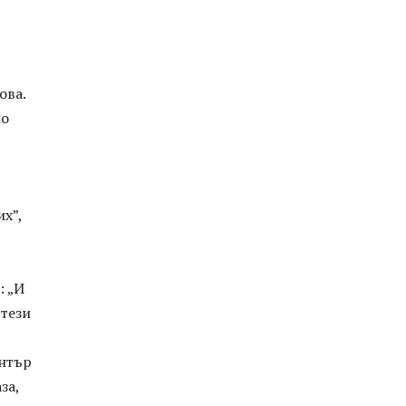
ова.
но
х”,
: „И
 тези
ентър
за,