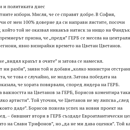
и и политиката днес
стните избори. Мисля, че се справят добре. В София,
чи от мен 100% доверие да си направи листите, посочи
 който той не оказвал никакъв натиск за нищо на Фандък
ремиерът призна, че „преди” ГЕРБ се месела на централ
егиони, явно визирайки времето на Цветан Цветанов.
че „видял крахът в очите” и затова се намесил.
 ни разби”, заяви той и добави „колко министри отстрани
та, че това е случайно, не модел. Затова победата на
казала, че хората повярвали, според лидера на ГЕРБ.
 важността на Цветанов за ГЕРБ, Борисов коментира така
лко артисти”. Той уточни, че Цветанов не му липсва „след
които даде”. Борисов пожела успех на новия проект на
ред. – бившият втори в ГЕРБ създаде Евроатлантически ц
ато на Слави Трифонов”, но „да не ми дава оценки”. Той ка