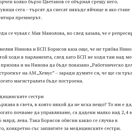
орчен колко бързо Цветанов се обърнал срещу него.
кувици сега – търсят да снесат някъде яйчице и ако стане
ентира премиерът.
еди се чувал с Мая Манолова, но след казала, че е репреси
нелия Нинова и БСП Борисов каза още, че не трябва Нино
той ходи в парламента, след като БСП не ходи там над ме
 призова и на Нинова да бъде показано „Работническо дел
 строежът на АМ „Хемус” – заради думите си, че ще си тръ
когато магистралата бъде построена.
едицинските сестри
ржава в света, в която някой да не иска нещо? То им е д
когато почваме да управляваме, са дадени малко над 2,4 
56 млрд. лева. Така Борисов обясни какво се случва в
о, конкретно със заплатите за медицинските сестри.