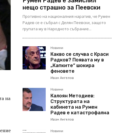
Румен Радев е замислил
нещо страшно за Пеевски
Противно на националния наратив, че Румен
Радев се е събрал с Делян Пеевски, защото
групата му в Народното събрание...
Новини
Какво се случва с Краси
Радков? Появата му в
„Капките“ шокира
феновете
Иван Ангелов
Новини
Калоян Методиев:
та на
Структурата на
кабинета на Румен
Радев е катастрофална
Иван Ангелов
ление
Новини