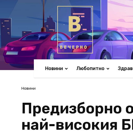
Новини
Любопитно
Здрав
Новини
Предизборно о
най-високия Б