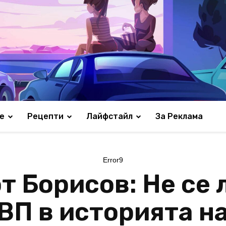
е
Рецепти
Лайфстайл
За Реклама
Error9
т Борисов: Не се 
ВП в историята н