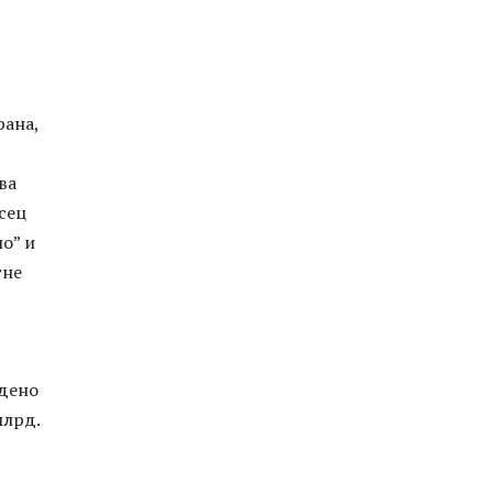
рана,
ва
сец
о” и
гне
адено
млрд.