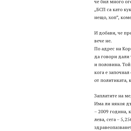
че бил много ог
„БСП са като ку
нещо, хоп”, ком
И добави, че пр
вече не.
По адрес на Кор
да говори дали 
и половина. Той
кога е започнал
от политиката, 
Заплатите на м
Има ли някоя дъ
– 2009 година, 
лева, сега – 5,2
здравеопазванет