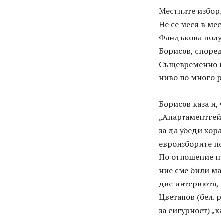
Местните избор
Не се меся в ме
Фандъкова полу
Борисов, според
Същевременно п
ниво по много р
Борисов каза и, 
„Апартаментгейт
за да убеди хора
евроизборите по
По отношение на
ние сме били ма
две интервюта, 
Цветанов (бел. 
за сигурност) „к