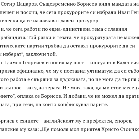
не Сотир Цацаров. Същевременно Борисов видя мандата на
пешен и посочи, че сега прокурорите си избрали Иван Геш
ически да се назначава главен прокурор.
и, че сега работи по една-единствена тема с главния
рабандата. Той разви и тезата, че прокуратурата не можел
итическите партии трябва да оставят прокурорите да си
и изберат”, заключи той.
 Пламен Георгиев и новия му пост – консул във Валенсия
ризна официално, че му е поставил ултиматум да си съб
много работа е свършил за държавата, но не мога да търпя 
и въпрос – за една тераса. Не мога така, да ми стои месец
ието”, оплака се Борисов. И добави, че не можел да прат
цата, при тези, на които конфискувал парите.
оргиев с езиците – английският му е префектен, според
спанския му каза: „Ще помоля моя приятел Христо Стоичк