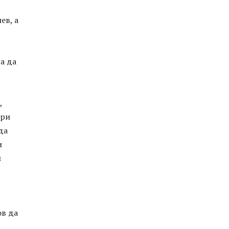
ев, а
а да
,
ори
да
и
и
ов да