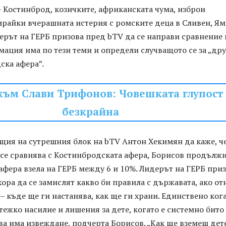
– Костинброд, козичките, африканската чума, изброи
ирайки вчерашната истерия с ромските деца в Сливен, Я
ерът на ГЕРБ призова пред bTV да се направи сравнение 
ация има по тези теми и определи случващото се за „дру
ска афера”.
към Слави Трифонов: Човешката глупост
безкрайна
щия на сутрешния блок на bTV Антон Хекимян да каже, ч
се сравнява с Костинбродската афера, Борисов продължи
 афера взела на ГЕРБ между 6 и 10%. Лидерът на ГЕРБ при
ора да се замислят какво би правила с държавата, ако от
– къде ще ги настанява, как ще ги храни. Единствено ког
 тежко насилие и лишения за дете, когато е системно бито
ва има извеждане, подчерта Борисов. „Как ще вземеш дет