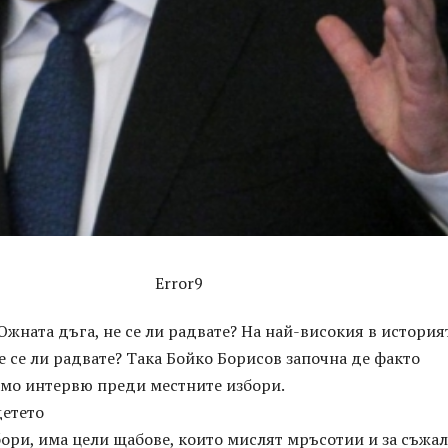
Error9
Южната дъга, не се ли радвате? На най-високия в история
 се ли радвате? Така Бойко Борисов започна де факто
ямо интервю преди местните избори.
детето
ори, има цели щабове, които мислят мръсотии и за съжа