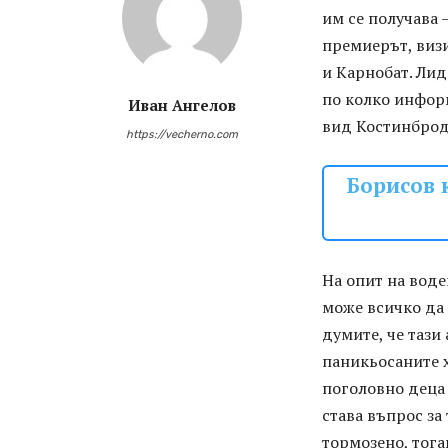
им се получава 
премиерът, виз
и Карнобат. Лид
по колко информ
Иван Ангелов
вид Костинброд
https://vecherno.com
Борисов 
На опит на воде
може всичко да 
думите, че тази
паникьосаните х
поголовно деца 
става въпрос за
тормозено, тога