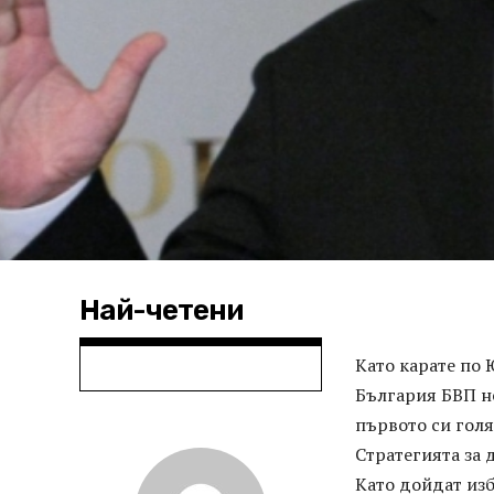
Най-четени
Като карате по 
България БВП не
първото си гол
Стратегията за 
Като дойдат изб