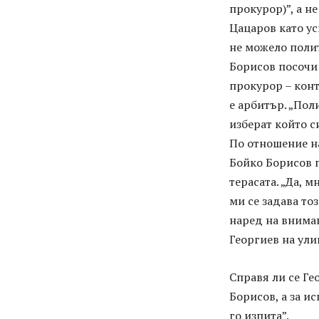
прокурор)”, а 
Цацаров като ус
не можело полит
Борисов посочи 
прокурор – конт
е арбитър. „Пол
изберат който с
По отношение на
Бойко Борисов п
терасата. „Да, 
ми се задава тоз
наред на вниман
Георгиев на ули
Справя ли се Ге
Борисов, а за и
го изпита”.