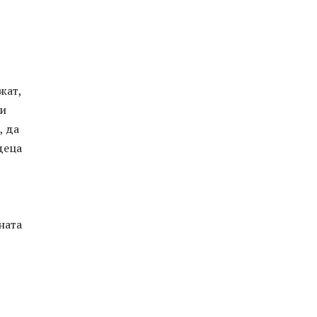
жат,
ли
, да
деца
ната