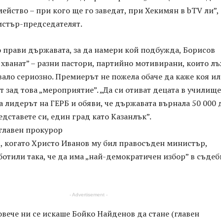
ейство – при кого ще го заведат, при Хекимян в bTV ли”,
истър-председателят.
 прави държавата, за да намери кой подбужда, Борисов
и хванат” – разни пастори, партийно мотивирани, които лъ
вало сериозно. Премиерът не пожела обаче да каже коя и
т зад това „мероприятие”. „Да си отиват децата в училище
ва лидерът на ГЕРБ и обяви, че държавата върнала 50 000 
едставете си, един град като Казанлък”.
 главен прокурор
, когато Христо Иванов му бил правосъден министър,
ботили така, че да има „най-демократичен избор” в съдеб
- Advertisement -
повече ни се искаше Бойко Найденов да стане (главен