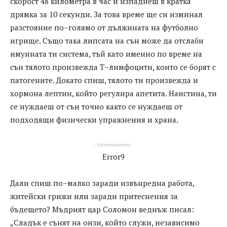
скорост 48 километра в час и изпаднеш в кратка
дрямка за 10 секунди. За това време ще си изминал
разстояние по–голямо от дължината на футболно
игрище. Също така липсата на сън може да отслаби
имунната ти система, тъй като именно по време на
сън тялото произвежда Т–лимфоцити, които се борят с
патогените. Докато спиш, тялото ти произвежда и
хормона лептин, който регулира апетита. Наистина, ти
се нуждаеш от сън точно както се нуждаеш от
подходящи физически упражнения и храна.
- Advertisement -
Error9
Дали спиш по–малко заради извънредна работа,
житейски грижи или заради притеснения за
бъдещето? Мъдрият цар Соломон веднъж писал:
„Сладък е сънят на онзи, който служи, независимо