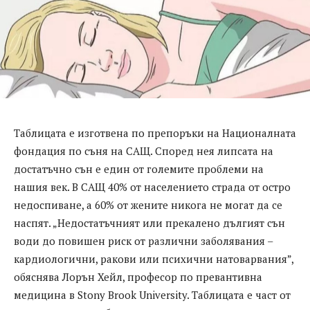
Таблицата е изготвена по препоръки на Националната
фондация по съня на САЩ. Според нея липсата на
достатъчно сън е един от големите проблеми на
нашия век. В САЩ 40% от населението страда от остро
недоспиване, а 60% от жените никога не могат да се
наспят. „Недостатъчният или прекалено дългият сън
води до повишен риск от различни заболявания –
кардиологични, ракови или психични натоварвания”,
обяснява Лорън Хейл, професор по превантивна
медицина в Stony Brook University. Таблицата е част от