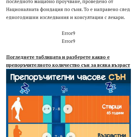
последното мащабно проучване, проведено от
Националната фондация по съня. То е направено след
едногодишни изследвания и консултации с лекари.
Error9
Error9
Погледнете таблицата и разберете какво е
препоръчителното количество сън за всяка възраст