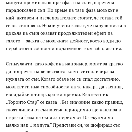
минути преминаваш през фаза на съня, наречена
парадоксален сън. По време на тази фаза мозъкът е
най–активен и изследователите смятат, че тогава той
се възстановява. Някои учени казват, че нарушенията в
цикъла на съня оказват продължителен ефект на
тялото — засяга се мозъчната дейност, което води до
неработоспособност и податливост към заболявания.
Стимуланти, като кофеина например, могат за кратко
да попречат на веществото, което сигнализира за
нуждата от сън. Когато обаче не си спал достатъчно,
мозъкът ти има способността да те накара да заспиш,
изпадайки в т.нар. кратки дремки. Във вестник
„Торонто Стар“ се казва: „Без значение какво правиш,
твоят лишен от сън мозък периодично ще навлиза в
първата фаза на съня за период от 10 секунди до
малко над 1 минута.“ Представи си, че шофираш със