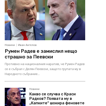
Новини
Иван Ангелов
Румен Радев е замислил нещо
страшно за Пеевски
Противно на националния наратив, че Румен Радев
се е събрал с Делян Пеевски, защото групата му в
Народното събрание...
Новини
Какво се случва с Краси
Радков? Появата му в
„Капките“ шокира феновете