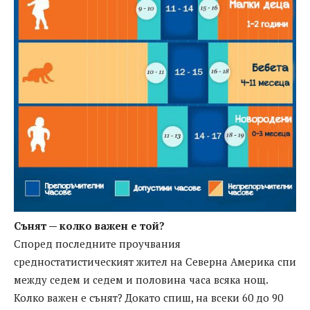
Сънят — колко важен е той?
Според последните проучвания
средностатистическият жител на Северна Америка спи
между седем и седем и половина часа всяка нощ.
Колко важен е сънят? Докато спиш, на всеки 60 до 90