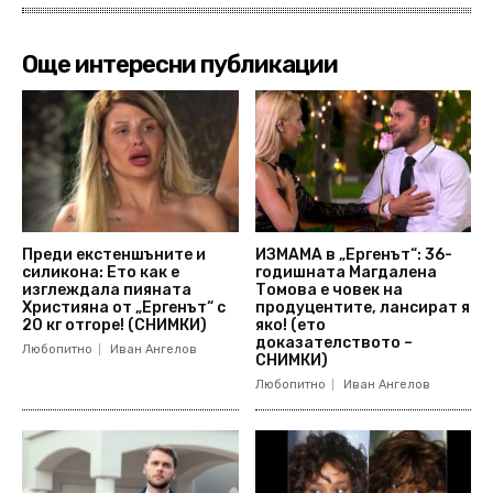
Още интересни публикации
Преди екстеншъните и
ИЗМАМА в „Ергенът“: 36-
силикона: Ето как е
годишната Магдалена
изглеждала пияната
Томова е човек на
Християна от „Ергенът“ с
продуцентите, лансират я
20 кг отгоре! (СНИМКИ)
яко! (ето
доказателството –
Любопитно
Иван Ангелов
СНИМКИ)
Любопитно
Иван Ангелов