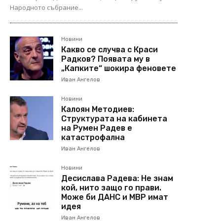
Народното събрание...
Новини
Какво се случва с Краси
Радков? Появата му в
„Капките“ шокира феновете
Иван Ангелов
Новини
Калоян Методиев:
Структурата на кабинета
на Румен Радев е
катастрофална
Иван Ангелов
Новини
Десислава Радева: Не знам
кой, нито защо го прави.
Може би ДАНС и МВР имат
идея
Иван Ангелов