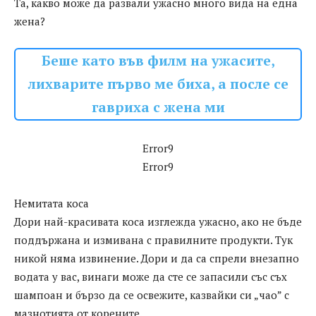
Та, какво може да развали ужасно много вида на една
жена?
Беше като във филм на ужасите,
лихварите първо ме биха, а после се
гавриха с жена ми
Error9
Error9
Немитата коса
Дори най-красивата коса изглежда ужасно, ако не бъде
поддържана и измивана с правилните продукти. Тук
никой няма извинение. Дори и да са спрели внезапно
водата у вас, винаги може да сте се запасили със съх
шампоан и бързо да се освежите, казвайки си „чао” с
мазнотията от корените.