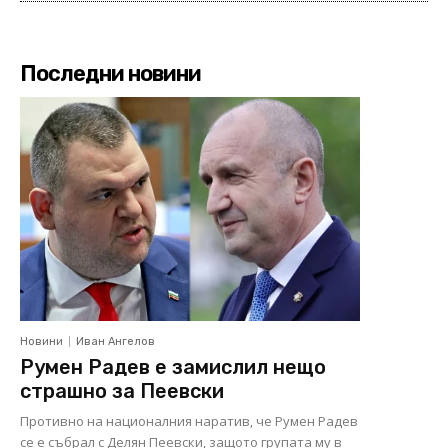
Последни новини
Новини
Иван Ангелов
Румен Радев е замислил нещо
страшно за Пеевски
Противно на националния наратив, че Румен Радев
се е събрал с Делян Пеевски, защото групата му в