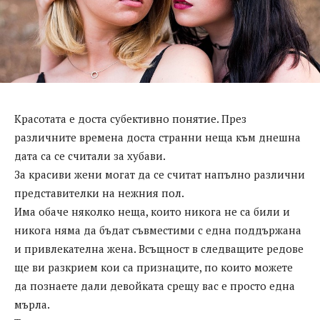
Красотата е доста субективно понятие. През
различните времена доста странни неща към днешна
дата са се считали за хубави.
За красиви жени могат да се считат напълно различни
представителки на нежния пол.
Има обаче няколко неща, които никога не са били и
никога няма да бъдат съвместими с една поддържана
и привлекателна жена. Всъщност в следващите редове
ще ви разкрием кои са признаците, по които можете
да познаете дали девойката срещу вас е просто една
мърла.