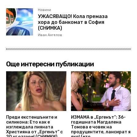
Новини
УЖАСЯВАЩО! Кола премаза
хора до банкомат в София
(СНИМКА)
Иван Ангелов
Още интересни публикации
Преди екстеншъните и
ИЗМАМА в „Ергенът“: 36-
силикона: Ето как е
годишната Магдалена
изглеждала пияната
Томова е човек на
Християна от „Ергенът“ с
продуцентите, лансират я
20 кг отгоре! (СНИМКИ)
яко! (ето