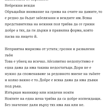
Небрежни вежди
Обръщайки внимание на грима на очите на дамите, то
е редно да бъдат забелязани и веждите им. Всяка
представителка на нежния пол трябва да се грижи
добре а тях, да ги държи в правилна форма, която
пасва на лицето й.
Неприятна миризма от устата; грозни и развалени
зъби
Това е убиец на всичко. Абсолютно недопустимо е
една дама да има такива недостатъци. Дори не е
нужно да споменаваме за редовното миене на зъбите
и колко важно е то. Добре е всяка дама да има дъвки
под ръка.
Изтъркан маникюр или изядени нокти
Ноктите на една жена трябва да са добре изглеждащи.
Без значение дали върху тях има лак или не.