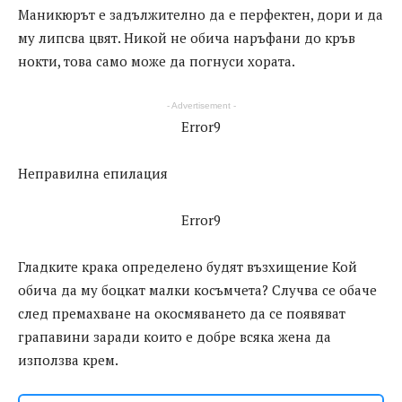
Маникюрът е задължително да е перфектен, дори и да
му липсва цвят. Никой не обича наръфани до кръв
нокти, това само може да погнуси хората.
- Advertisement -
Error9
Неправилна епилация
Error9
Гладките крака определено будят възхищение Кой
обича да му боцкат малки косъмчета? Случва се обаче
след премахване на окосмяването да се появяват
грапавини заради които е добре всяка жена да
използва крем.