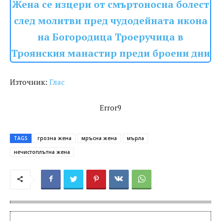
Жена се изцери от смъртоносна болест
след молитви пред чудодейната икона
на Богородица Троеручица в
Троянския манастир преди броени дни
Източник:
Глас
Error9
TAGS
грозна жена
мръсна жена
мърла
нечистоплътна жена