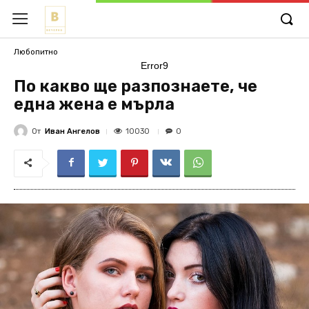
Любопитно
Error9
По какво ще разпознаете, че
една жена е мърла
От
Иван Ангелов
10030
0