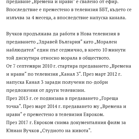
предаване „Времена и нрави“ е свалено от ефир.
Впоследствие е преместено в телевизия ББТ, където се
излъчва за 4 месеца, а впоследствие напуска канала.
Вучков продължава да работи в Нова телевизия в
предаването „Здравей България“ като „Морален
наблюдател“ един път седмично, в което 10 минути
той дискутира относно морала в обществото.
От 7 септември 2010 г. стартира предаването „Времена
и нрави“ по телевизия „Канал 3“. През март 2012 г.
напуска Канал 3 заради получени по-добри
предложения от други телевизии.
През 2013 г. се подвизава в предаването „Гореща
точка“. През март 2014 г. предаването му „Времена и
нрави“ е преместено в телевизия Евроком.
През 2017 г. Евроком снима документалния филм за
Юлиан Вучков „Студиото на живота“.