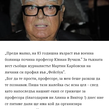
„Преди малко, на 83 годишна възраст във военна
болница почина професор Юлиан Вучков.“ За тъжната
вест съобщи журналистът Мартин Карбовски на
личния си профил във „Фейсбук“.
„Бог да те прости, професоре, за мен беше разкош да
те познавам. Пиша тази жалейка със ясна цел – след
като напоследък нашият екип се грижеше за
професора (благодарим ви Алина и Виктор !) днес ние
се питаме дали ще има кой да организира