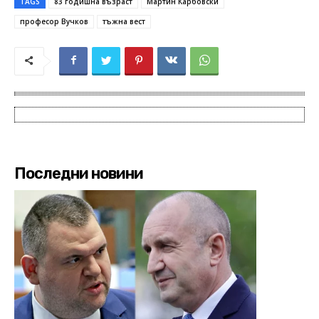
TAGS
83 годишна възраст
Мартин Карбовски
професор Вучков
тъжна вест
Последни новини