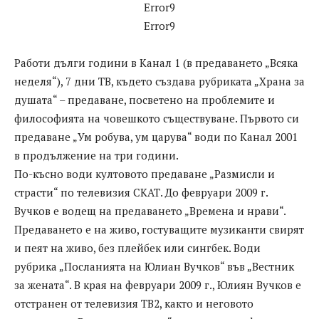
Error9
Error9
Работи дълги години в Канал 1 (в предаването „Всяка
неделя“), 7 дни ТВ, където създава рубриката „Храна за
душата“ – предаване, посветено на проблемите и
философията на човешкото съществуване. Първото си
предаване „Ум робува, ум царува“ води по Канал 2001
в продължение на три години.
По-късно води култовото предаване „Размисли и
страсти“ по телевизия СКАТ. До февруари 2009 г.
Вучков е водещ на предаването „Времена и нрави“.
Предаването е на живо, гостуващите музиканти свирят
и пеят на живо, без плейбек или сингбек. Води
рубрика „Посланията на Юлиан Вучков“ във „Вестник
за жената“. В края на февруари 2009 г., Юлиян Вучков е
отстранен от телевизия ТВ2, както и неговото