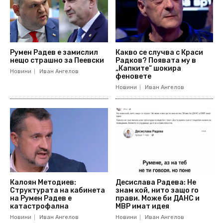
Румен Радев е замислил
Какво се случва с Краси
нещо страшно за Пеевски
Радков? Появата му в
„Капките“ шокира
Новини
Иван Ангелов
феновете
Новини
Иван Ангелов
Калоян Методиев:
Десислава Радева: Не
Структурата на кабинета
знам кой, нито защо го
на Румен Радев е
прави. Може би ДАНС и
катастрофална
МВР имат идея
Новини
Иван Ангелов
Новини
Иван Ангелов