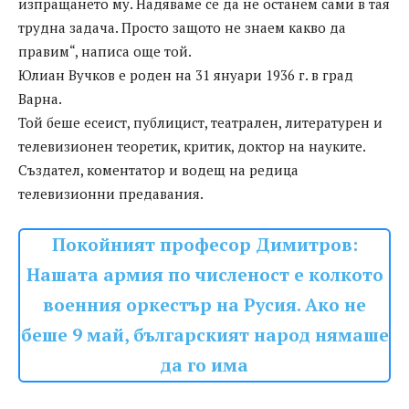
изпращането му. Надяваме се да не останем сами в тая
трудна задача. Просто защото не знаем какво да
правим“, написа още той.
Юлиан Вучков е роден на 31 януари 1936 г. в град
Варна.
Той беше есеист, публицист, театрален, литературен и
телевизионен теоретик, критик, доктор на науките.
Създател, коментатор и водещ на редица
телевизионни предавания.
Покойният професор Димитров:
Нашата армия по численост е колкото
военния оркестър на Русия. Ако не
беше 9 май, българският народ нямаше
да го има