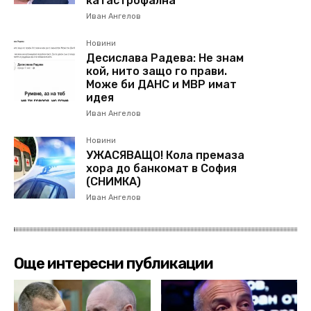
катастрофална
Иван Ангелов
Новини
Десислава Радева: Не знам
кой, нито защо го прави.
Може би ДАНС и МВР имат
идея
Иван Ангелов
Новини
УЖАСЯВАЩО! Кола премаза
хора до банкомат в София
(СНИМКА)
Иван Ангелов
Още интересни публикации