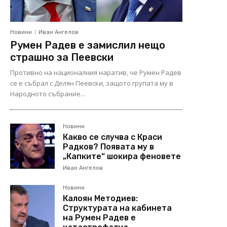
Новини
Иван Ангелов
Румен Радев е замислил нещо
страшно за Пеевски
Противно на националния наратив, че Румен Радев
се е събрал с Делян Пеевски, защото групата му в
Народното събрание...
Новини
Какво се случва с Краси
Радков? Появата му в
„Капките“ шокира феновете
Иван Ангелов
Новини
Калоян Методиев:
Структурата на кабинета
на Румен Радев е