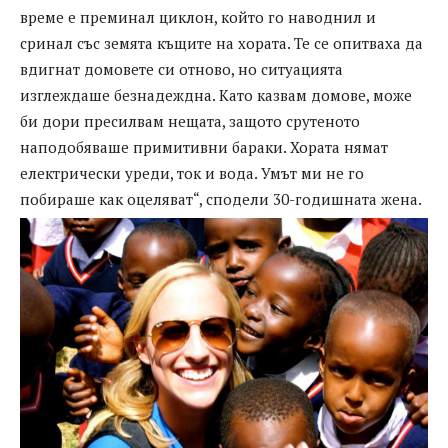
време е преминал циклон, който го наводнил и
сринал със земята къщите на хората. Те се опитваха да
вдигнат домовете си отново, но ситуацията
изглеждаше безнадеждна. Като казвам домове, може
би дори пресилвам нещата, защото срутеното
наподобяваше примитивни бараки. Хората нямат
електрически уреди, ток и вода. Умът ми не го
побираше как оцеляват“, сподели 30-годишната жена.