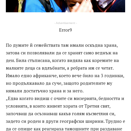
- Advertisement -
Error9
По думите й семействата там имали оскъдна храна,
затова си позволявали да се хранят само веднъж на
ден. Била стъписана, когато видяла как коремите на
малките деца са вдлъбнати, а ребрата им се четат.
Имало едно африканче, което вече било на 3 годинки,
но продължавало да суче, защото родителите му
нямали достатъчно храна и за него.
„Едва когато видиш с очите си мизерията, бедността и
условията, в които живеят хората от Третия свят,
започваш да осъзнаваш какъв голям късметлия си,
задето си роден в други географски ширини. Трудно е
да се опише как реагираха тамошните при раздаване