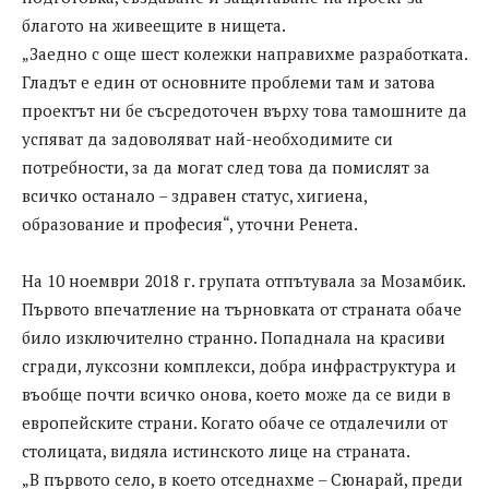
благото на живеещите в нищета.
„Заедно с още шест колежки направихме разработката.
Гладът е един от основните проблеми там и затова
проектът ни бе съсредоточен върху това тамошните да
успяват да задоволяват най-необходимите си
потребности, за да могат след това да помислят за
всичко останало – здравен статус, хигиена,
образование и професия“, уточни Ренета.
На 10 ноември 2018 г. групата отпътувала за Мозамбик.
Първото впечатление на търновката от страната обаче
било изключително странно. Попаднала на красиви
сгради, луксозни комплекси, добра инфраструктура и
въобще почти всичко онова, което може да се види в
европейските страни. Когато обаче се отдалечили от
столицата, видяла истинското лице на страната.
„В първото село, в което отседнахме – Сюнарай, преди