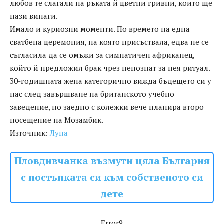
любов те слагали на ръката й цветни гривни, които ще
пази винаги.
Имало и куриозни моменти. По времето на една
сватбена церемония, на която присъствала, едва не се
съгласила да се омъжи за симпатичен африканец,
който й предложил брак чрез непознат за нея ритуал.
30-годишната жена категорично вижда бъдещето си у
нас след завършване на британското учебно
заведение, но заедно с колежки вече планира второ
посещение на Мозамбик.
Източник:
Лупа
Пловдивчанка възмути цяла България
с постъпката си към собственото си
дете
Error9