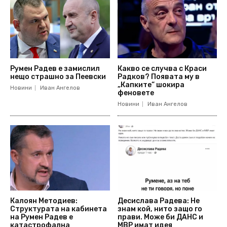
Румен Радев е замислил
Какво се случва с Краси
нещо страшно за Пеевски
Радков? Появата му в
„Капките“ шокира
Новини
Иван Ангелов
феновете
Новини
Иван Ангелов
Калоян Методиев:
Десислава Радева: Не
Структурата на кабинета
знам кой, нито защо го
на Румен Радев е
прави. Може би ДАНС и
катастрофална
МВР имат идея