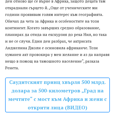
ден отново ще се върне в Африка, защото децата там
откраднали сърцето й. „Още от ученическите ми
години проявявам голям интерес към географията.
Обичах да чета за Африка и особеностите на този
континент. Когато завърших средно образование,
планирах да отида на екскурзия до река Нил, но така
и не се случи. Един ден разбрах, че актрисата
Анджелина Джоли е осиновила африканче. Този
хуманен акт провокира у мен желание и аз да направя
нещо в помощ на тамошното население“, разказа
Ренета.
Саудитският принц хвърля 500 млрд.
долара за 500-километров „Град на
мечтите“ с мост към Африка и жени с
открити лица (ВИДЕО)