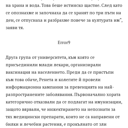
на храна и вода. Това беше истинско щастие. След като
се опознахме и започнаха да се хранят по три пъти на
ден, се отпуснаха и разбрахме повече за културата им“,
заяви тя.
Error9
Друга група от университета, към която се
присъединили млади лекари, организирали
ваксинация на населението. Преди да се пристъпи
към това обаче, Ренета и колегите й провели
информационна кампания за превенцията на най-
разпространените заболявания. Първоначално хората
категорично отказвали да се подлагат на имунизации,
защото вярвали, че инжектирането на непознати за
тях медицински препарати, които не са направени от
билки и лечебни растения, е прокълнато от зли