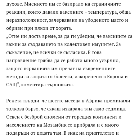
духове. Мнението им се базирало на страничните
реакции, които давали ваксините – температура, обща
неразположеност, зачервяване на убоденото място и
обриви при някои от хората.
„Отне ни доста време, за да ги убедим, че ваксините са
важни за създаването на колективен имунитет. За
съжаление, не всички се съгласиха. В това
направление трябва да се работи много усърдно,
защото вярванията им пречат на съвременните
методи за защита от болести, изкоренени в Европа и
САЩ“, коментира търновката.
Ренета твърди, че шестте месеца в Африка преминали
толкова бързо, че сякаш изкарала там само седмица.
Освен с безброй спомени от горещия континент и
населението на Мозамбик се прибрала и с много
подаръци от децата там. В знак на приятелство и