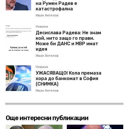
на Румен Радев е
катастрофална
Иван Ангелов
Новини
Десислава Радева: Не знам
кой, нито защо го прави.
Може би ДАНС и МВР имат
идея
Иван Ангелов
Новини
УЖАСЯВАЩО! Кола премаза
хора до банкомат в София
(СНИМКА)
Иван Ангелов
Още интересни публикации