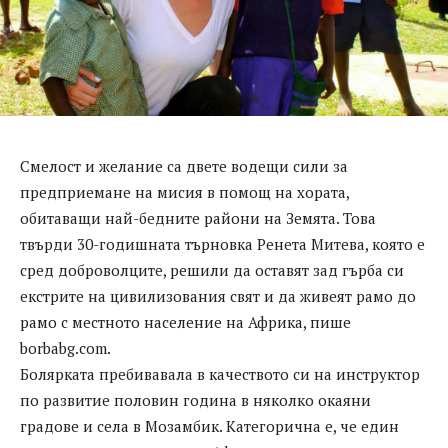
Смелост и желание са двете водещи сили за
предприемане на мисия в помощ на хората,
обитаващи най-бедните райони на Земята. Това
твърди 30-годишната търновка Ренета Митева, която е
сред доброволците, решили да оставят зад гърба си
екстрите на цивилизования свят и да живеят рамо до
рамо с местното население на Африка, пише
borbabg.com.
Болярката пребивавала в качеството си на инструктор
по развитие половин година в няколко окаяни
градове и села в Мозамбик. Категорична е, че един