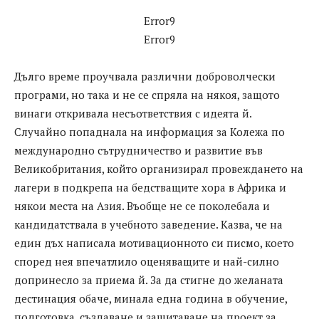
Error9
Error9
Дълго време проучвала различни доброволчески
програми, но така и не се спряла на някоя, защото
винаги откривала несъответствия с идеята й.
Случайно попаднала на информация за Колежа по
международно сътрудничество и развитие във
Великобритания, който организирал провеждането на
лагери в подкрепа на бедстващите хора в Африка и
някои места на Азия. Въобще не се поколебала и
кандидатствала в учебното заведение. Казва, че на
един дъх написала мотивационното си писмо, което
според нея впечатлило оценяващите и най-силно
допринесло за приема й. За да стигне до желаната
дестинация обаче, минала една година в обучение,
подготовка, създаване и защитаване на проект за