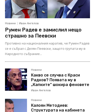
Новини
Иван Ангелов
Румен Радев е замислил нещо
страшно за Пеевски
Противно на националния наратив, че Румен Радев
се е събрал с Делян Пеевски, защото групата му в
Народното събрание...
Новини
Какво се случва с Краси
Радков? Появата му в
„Капките“ шокира феновете
Иван Ангелов
Новини
Калоян Методиев:
Структурата на кабинета