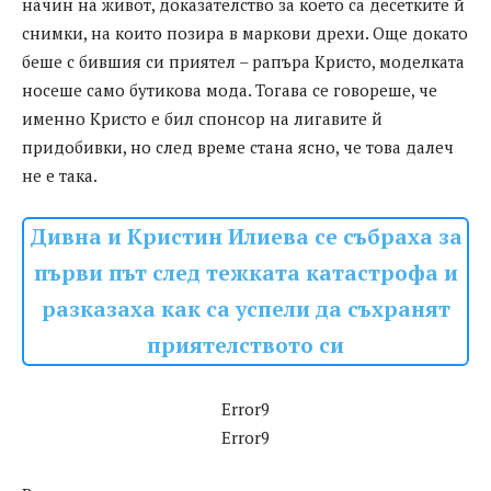
начин на живот, доказателство за което са десетките й
снимки, на които позира в маркови дрехи. Още докато
беше с бившия си приятел – рапъра Кристо, моделката
носеше само бутикова мода. Тогава се говореше, че
именно Кристо е бил спонсор на лигавите й
придобивки, но след време стана ясно, че това далеч
не е така.
Дивна и Кристин Илиева се събраха за
първи път след тежката катастрофа и
разказаха как са успели да съхранят
приятелството си
Error9
Error9