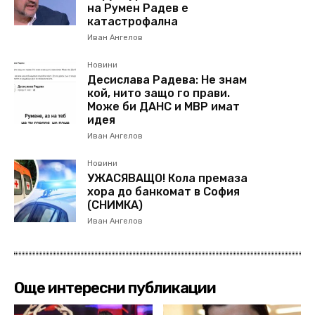
на Румен Радев е
катастрофална
Иван Ангелов
Новини
Десислава Радева: Не знам
кой, нито защо го прави.
Може би ДАНС и МВР имат
идея
Иван Ангелов
Новини
УЖАСЯВАЩО! Кола премаза
хора до банкомат в София
(СНИМКА)
Иван Ангелов
Още интересни публикации