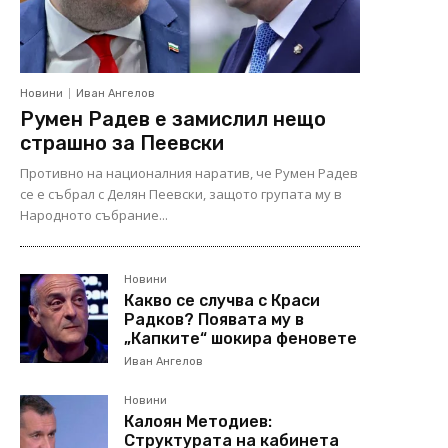
Новини
Иван Ангелов
Румен Радев е замислил нещо
страшно за Пеевски
Противно на националния наратив, че Румен Радев
се е събрал с Делян Пеевски, защото групата му в
Народното събрание...
Новини
Какво се случва с Краси
Радков? Появата му в
„Капките“ шокира феновете
Иван Ангелов
Новини
Калоян Методиев:
Структурата на кабинета