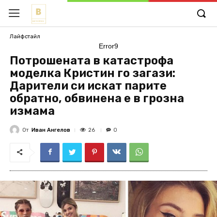
Лайфстайл
Error9
Потрошената в катастрофа
моделка Кристин го загази:
Дарители си искат парите
обратно, обвинена е в грозна
измама
От
Иван Ангелов
26
0