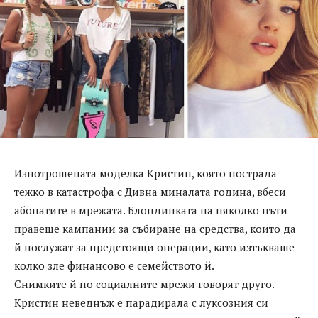
Изпотрошената моделка Кристин, която пострада
тежко в катастрофа с Дивна миналата година, вбеси
абонатите в мрежата. Блондинката на няколко пъти
правеше кампании за събиране на средства, които да
й послужат за предстоящи операции, като изтъкваше
колко зле финансово е семейството й.
Снимките й по социалните мрежи говорят друго.
Кристин неведнъж е парадирала с луксозния си