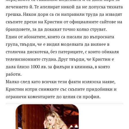
лечението й. Те апелират никой да не допуска тяхната
грешка. Някои дори са си направили труда да извадят
скъпите дрехи на Кристин от официалните сайтове на
брандовете, за да докажат точно колко струват.
Един от абонатите, които са писали до въпросната
група, твърди, че е видял моделката да вилнее в
столична дискотека, без патериците, с които обикаля
телевизионните студиа. Друг твърди, че Кристин е
дала близо 1000 лв. за филъри в клиника, в която
работи.
Малко след като всички тези факти излязоха наяве,
Кристин изтри снимките със скъпите придобивки и
ограничи коментарите до целия си профил.