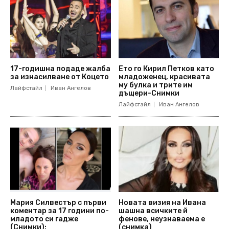
17-годишна подаде жалба
Ето го Кирил Петков като
за изнасилване от Коцето
младоженец, красивата
му булка и трите им
Лайфстайл
Иван Ангелов
дъщери-Снимки
Лайфстайл
Иван Ангелов
Мария Силвестър с първи
Новата визия на Ивана
коментар за 17 години по-
шашна всичките й
младото си гадже
фенове, неузнаваема е
(Снимки):
(снимка)