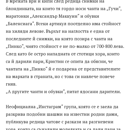
В мрежата ври и кипи след редица снимки на
блондинката, на които тя гордо носи чанта на „Гучи“,
маратонки „Александър Маккуин“ и обувки
„Баленсиага“. Всеки артикул поотделно има стойност
на хиляди левове. Върхът на наглостта е една от
последните й снимки, на която позира с чанта на
„Пинко“, чиято стойност е не по-малко от 700-800 лева.
След като бе остро нападната от стотици хора, които
са й дарили пари, Кристин се опита да обясни, че
чантата на „Пинко“ й е подарена от представителите
на марката в страната, но с това си навлече повече
гняв.
„А другите чанти и обувки“, питат ядосани дарители.
Неофициална „Инстаграм“ група, която се е заела да
разкрива подобни шашми на известни родни дами,
публикува редица чатове с разкази на разгневени
хора, които са съжалили моделката и са дали пари за