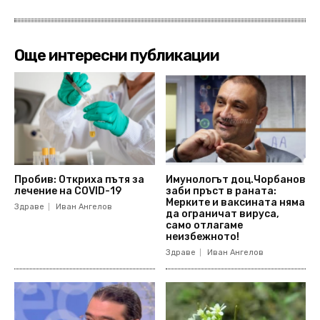
Още интересни публикации
Пробив: Откриха пътя за
Имунологът доц.Чорбанов
лечение на COVID-19
заби пръст в раната:
Мерките и ваксината няма
Здраве
Иван Ангелов
да ограничат вируса,
само отлагаме
неизбежното!
Здраве
Иван Ангелов