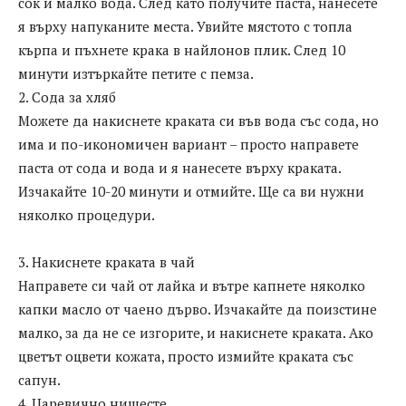
сок и малко вода. След като получите паста, нанесете
я върху напуканите места. Увийте мястото с топла
кърпа и пъхнете крака в найлонов плик. След 10
минути изтъркайте петите с пемза.
2. Сода за хляб
Можете да накиснете краката си във вода със сода, но
има и по-икономичен вариант – просто направете
паста от сода и вода и я нанесете върху краката.
Изчакайте 10-20 минути и отмийте. Ще са ви нужни
няколко процедури.
3. Накиснете краката в чай
Направете си чай от лайка и вътре капнете няколко
капки масло от чаено дърво. Изчакайте да поизстине
малко, за да не се изгорите, и накиснете краката. Ако
цветът оцвети кожата, просто измийте краката със
сапун.
4. Царевично нишесте