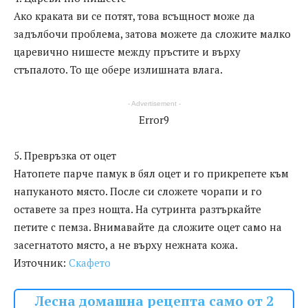
Ако краката ви се потят, това всъщност може да
задълбочи проблема, затова можете да сложите малко
царевично нишесте между пръстите и върху
стъпалото. То ще обере излишната влага.
- Advertisement -
Error9
5. Превръзка от оцет
Натопете парче памук в бял оцет и го прикрепете към
напуканото място. После си сложете чорапи и го
оставете за през нощта. На сутринта разтъркайте
петите с пемза. Внимавайте да сложите оцет само на
засегнатото място, а не върху нежната кожа.
Източник:
Скафето
Лесна домашна рецепта само от 2