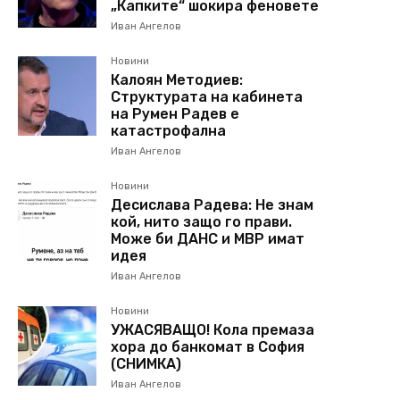
„Капките“ шокира феновете
Иван Ангелов
Новини
Калоян Методиев:
Структурата на кабинета
на Румен Радев е
катастрофална
Иван Ангелов
Новини
Десислава Радева: Не знам
кой, нито защо го прави.
Може би ДАНС и МВР имат
идея
Иван Ангелов
Новини
УЖАСЯВАЩО! Кола премаза
хора до банкомат в София
(СНИМКА)
Иван Ангелов