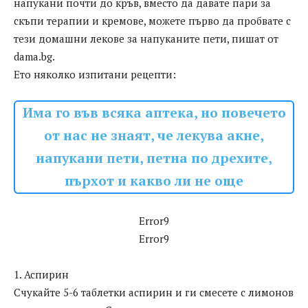
напукани почти до кръв, вместо да давате пари за
скъпи терапии и кремове, можете първо да пробвате с
тези домашни лекове за напуканите пети, пишат от
dama.bg.
Ето няколко изпитани рецепти:
Има го във всяка аптека, но повечето
от нас не знаят, че лекува акне,
напукани пети, петна по дрехите,
пърхот и какво ли не още
Error9
Error9
1. Аспирин
Счукайте 5-6 таблетки аспирин и ги смесете с лимонов