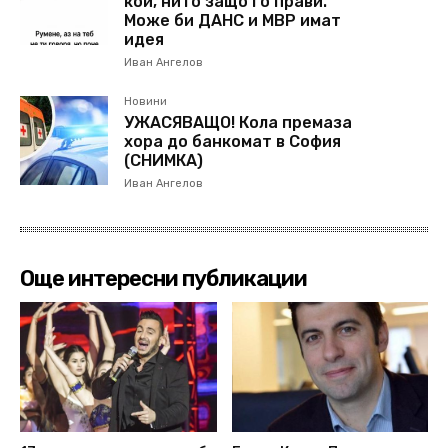
кой, нито защо го прави.
Може би ДАНС и МВР имат
идея
Иван Ангелов
Новини
УЖАСЯВАЩО! Кола премаза
хора до банкомат в София
(СНИМКА)
Иван Ангелов
Още интересни публикации