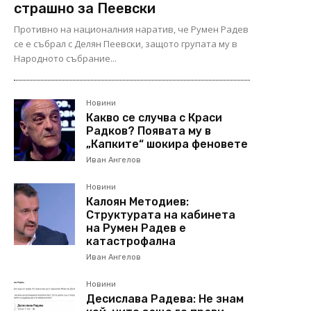
страшно за Пеевски
Противно на националния наратив, че Румен Радев
се е събрал с Делян Пеевски, защото групата му в
Народното събрание...
Новини
Какво се случва с Краси
Радков? Появата му в
„Капките“ шокира феновете
Иван Ангелов
Новини
Калоян Методиев:
Структурата на кабинета
на Румен Радев е
катастрофална
Иван Ангелов
Новини
Десислава Радева: Не знам