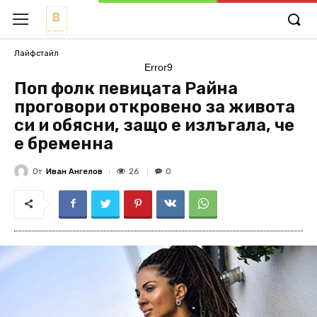
Лайфстайл
Error9
Поп фолк певицата Райна
проговори откровено за живота
си и обясни, защо е излъгала, че
е бременна
От
Иван Ангелов
26
0