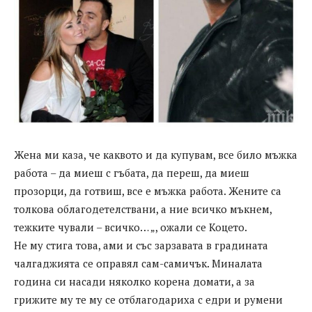
Жена ми каза, че каквото и да купувам, все било мъжка
работа – да миеш с гъбата, да переш, да миеш
прозорци, да готвиш, все е мъжка работа. Жените са
толкова облагодетелствани, а ние всичко мъкнем,
тежките чували – всичко… „, ожали се Коцето.
Не му стига това, ами и със зарзавата в градината
чалгаджията се оправял сам-самичък. Миналата
година си насади няколко корена домати, а за
грижите му те му се отблагодариха с едри и румени