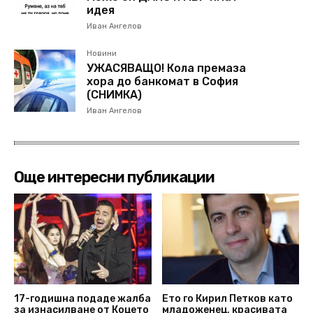
идея
Иван Ангелов
Новини
УЖАСЯВАЩО! Кола премаза
хора до банкомат в София
(СНИМКА)
Иван Ангелов
Още интересни публикации
17-годишна подаде жалба
Ето го Кирил Петков като
за изнасилване от Коцето
младоженец, красивата