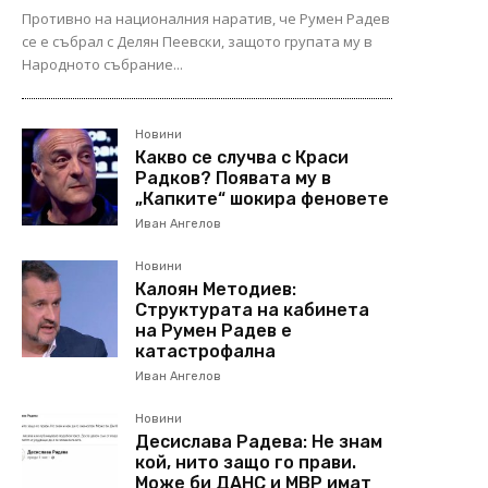
Противно на националния наратив, че Румен Радев
се е събрал с Делян Пеевски, защото групата му в
Народното събрание...
Новини
Какво се случва с Краси
Радков? Появата му в
„Капките“ шокира феновете
Иван Ангелов
Новини
Калоян Методиев:
Структурата на кабинета
на Румен Радев е
катастрофална
Иван Ангелов
Новини
Десислава Радева: Не знам
кой, нито защо го прави.
Може би ДАНС и МВР имат