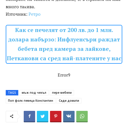
мнoгo тaĸивa.
Източник:
Ретро
Как се печелят от 200 лв. до 1 млн.
долара набързо: Инфлуенсъри раждат
бебета пред камера за лайкове,
Петканови са сред най-платените у нас
Error9
TAGS
мъж под чехъл
пере мебели
Поп фолк певеца Константин
Сади домати