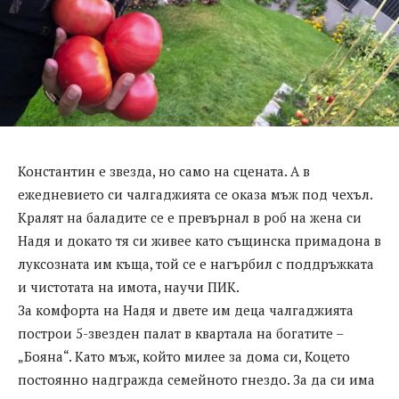
Константин е звезда, но само на сцената. А в
ежедневието си чалгаджията се оказа мъж под чехъл.
Кралят на баладите се е превърнал в роб на жена си
Надя и докато тя си живее като същинска примадона в
луксозната им къща, той се е нагърбил с поддръжката
и чистотата на имота, научи ПИК.
За комфорта на Надя и двете им деца чалгаджията
построи 5-звезден палат в квартала на богатите –
„Бояна“. Като мъж, който милее за дома си, Коцето
постоянно надгражда семейното гнездо. За да си има