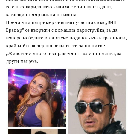
го е натоварила като камила с един куп задачи,
касаещи поддръжката на имота.
Преди дни например бившият участник във „ВИП
Брадър” се въоръжи с домашна пароструйка, за да
изпере мебелите и да лъсне пода на къта в градината,
край който вечер посреща гости за по питие.
„Животът е много несправедлив – за едни майка, за
други мащеха.