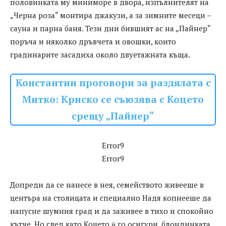
половинката му миниморе в двора, изпълнителят на
„Черна роза“ монтира джакузи, а за зимните месеци –
сауна и парна баня. Тези дни бившият ас на „Пайнер“
поръча и няколко дръвчета и овошки, които
градинарите засадиха около двуетажната къща.
Константин проговори за раздялата с
Митко: Криско се съюзява с Коцето
срещу „Пайнер“
Error9
Error9
Допреди да се нанесе в нея, семейството живееше в
центъра на столицата и специално Надя копнееше да
напусне шумния град и да заживее в тихо и спокойно
кътче. Но след като Коцето ѝ го осигури, блондинката