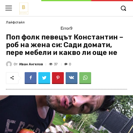
Лайфстайл
Error9
Поп фолк певецът Константин –
роб на жена си: Сади домати,
пере мебели и какво ли още не
От
Иван Ангелов
37
0