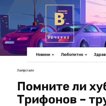
Новини
Любопитно
Здрав
Лайфстайл
Помните ли ху
Трифонов – тр