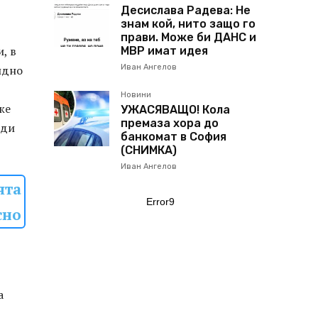
Десислава Радева: Не
знам кой, нито защо го
прави. Може би ДАНС и
, в
МВР имат идея
идно
Иван Ангелов
Новини
же
УЖАСЯВАЩО! Кола
премаза хора до
еди
банкомат в София
(СНИМКА)
Иван Ангелов
ята
Error9
сно
а