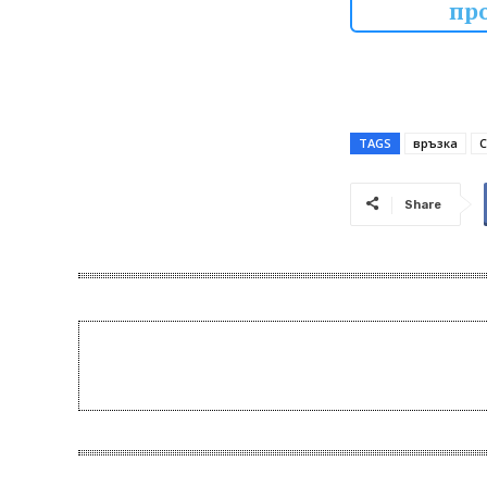
пр
TAGS
връзка
С
Share