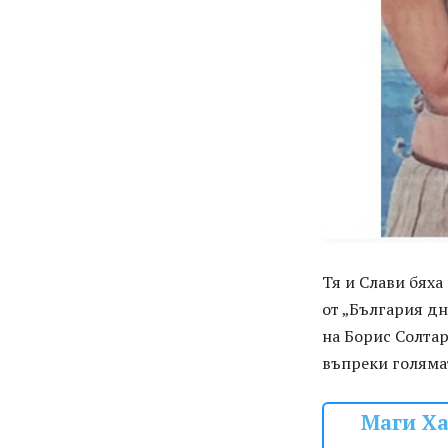
Тя и Слави бяха
от „България дн
на Борис Солтар
въпреки голямат
Маги Ха