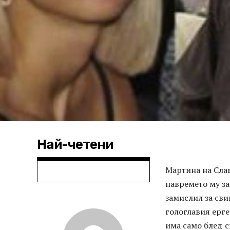
Най-четени
Мартина на Слав
навремето му за
замислил за сви
гологлавия ерге
има само блед с