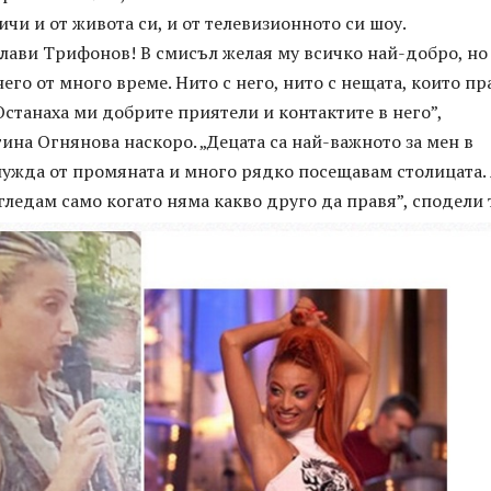
личи и от живота си, и от телевизионното си шоу.
Слави Трифонов! В смисъл желая му всичко най-добро, но
него от много време. Нито с него, нито с нещата, които пр
Останаха ми добрите приятели и контактите в него”,
на Огнянова наскоро. „Децата са най-важното за мен в
нужда от промяната и много рядко посещавам столицата.
гледам само когато няма какво друго да правя”, сподели 