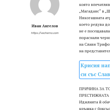
която впечатляв
„Магаданс“ в „Ш
Някогашната ат
което редува до
Иван Ангелов
не е посещавала
https://vecherno.com
пораснали черни
на Слави Трифо
на представите
Крисия на
си със Сла
ПРИЧИНА ЗА ТО
ПРЕСТИЖНАТА 
Идилията й обач
кръшка с боксьо