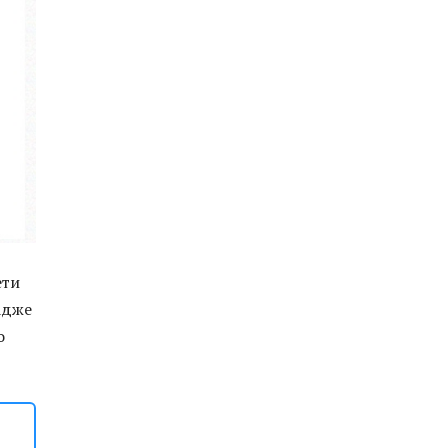
ети
адже
о