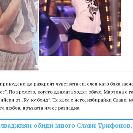
 принудени да разкрият чувствата си, след като бяха засн
ес”. По времето, когато двамата ходят обаче, Мартина е г
ийски от „Ку-ку бенд”. Тя къса с него, избирайки Слави, н
а любов, връзката им се разпадна.
лваджиян обиди много Слави Трифонов,