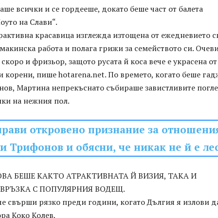
аше всички и се гордееше, докато беше част от балета
оуто на Слави“.
рактивна красавица изглежда изтощена от ежедневието си
макинска работа и полага грижи за семейството си. Очев
 скоро и фризьор, защото русата й коса вече е украсена от
 корени, пише hotarena.net. По времето, когато беше гад
нов, Мартина непрекъснато събираше завистливите погл
лки на нежния пол.
прави откровено признание за отношени
ви Трифонов и обясни, че никак не й е ле
ВА БЕШЕ КАКТО АТРАКТИВНАТА Й ВИЗИЯ, ТАКА И
ВРЪЗКА С ПОПУЛЯРНИЯ ВОДЕЩ.
е свърши рязко преди години, когато Дългия я излови д
ра Коко Колев,