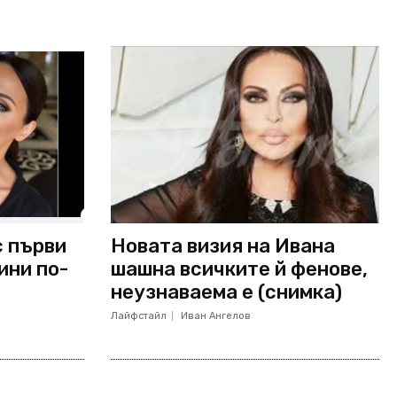
с първи
Новата визия на Ивана
ини по-
шашна всичките й фенове,
неузнаваема е (снимка)
Лайфстайл
Иван Ангелов