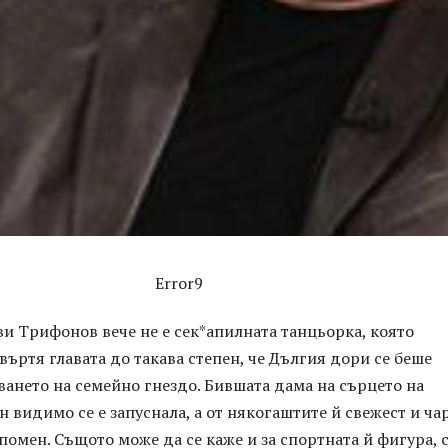
Error9
и Трифонов вече не е сек*апилната танцьорка, която
въртя главата до такава степен, че Дългия дори се беше
ването на семейно гнездо. Бившата дама на сърцето на
н видимо се е запуснала, а от някогаштите й свежест и ча
помен. Същото може да се каже и за спортната й фигура, 