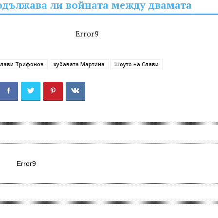
одължава ли войната между двамата
Error9
лави Трифонов
хубавата Мартина
Шоуто на Слави
Error9