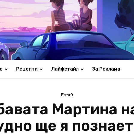
е
Рецепти
Лайфстайл
За Реклама
Error9
бавата Мартина н
удно ще я познает