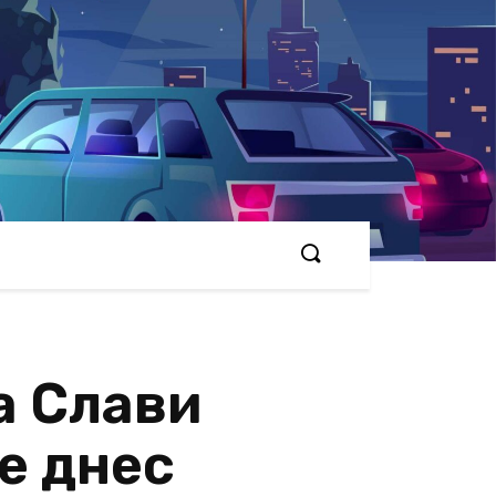
а Слави
е днес