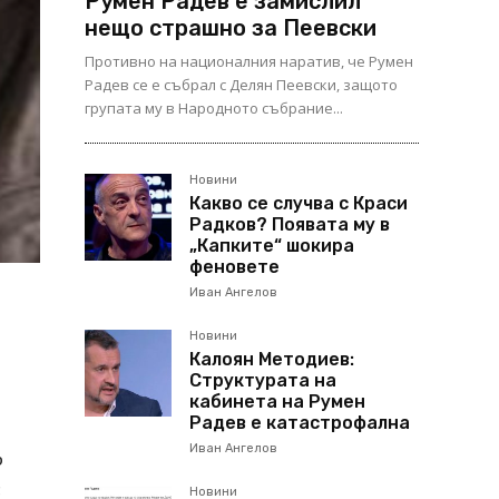
Румен Радев е замислил
нещо страшно за Пеевски
Противно на националния наратив, че Румен
Радев се е събрал с Делян Пеевски, защото
групата му в Народното събрание...
Новини
Какво се случва с Краси
Радков? Появата му в
„Капките“ шокира
феновете
Иван Ангелов
Новини
Калоян Методиев:
Структурата на
кабинета на Румен
Радев е катастрофална
Иван Ангелов
р
с
Новини