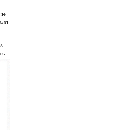
 не
авят
 А
тя.