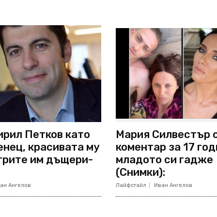
ирил Петков като
Мария Силвестър 
нец, красивата му
коментар за 17 год
 трите им дъщери-
младото си гадже
(Снимки):
ан Ангелов
Лайфстайл
Иван Ангелов