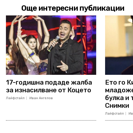
Още интересни публикации
17-годишна подаде жалба
Ето го К
за изнасилване от Коцето
младоже
булка и
Лайфстайл
Иван Ангелов
Снимки
Лайфстайл
Ив