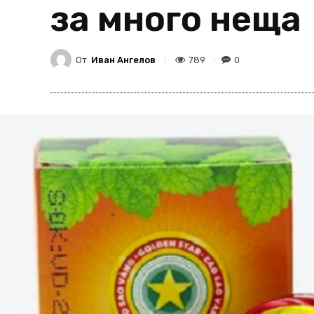
за много неща
От
Иван Ангелов
789
0