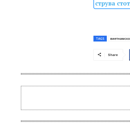
струва сто
TAGS
виетнамско
Share