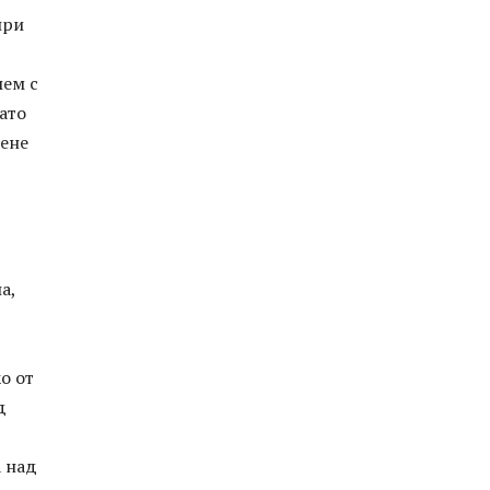
при
лем с
ато
дене
а,
о от
д
а над