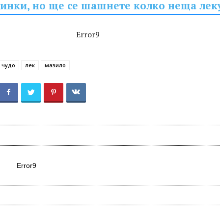
тинки, но ще се шашнете колко неща лек
Error9
 чудо
лек
мазило
Error9