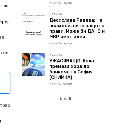
Иван Ангелов
олзва
Новини
Десислава Радева: Не
наред
знам кой, нито защо го
прави. Може би ДАНС и
ни
МВР имат идея
Иван Ангелов
о не
Новини
УЖАСЯВАЩО! Кола
премаза хора до
банкомат в София
(СНИМКА)
Иван Ангелов
Error9
нтово
 –