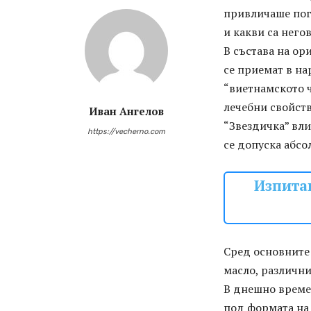
привличаше погл
и какви са него
В състава на ор
се приемат в на
“виетнамското 
лечебни свойств
Иван Ангелов
“Звездичка” вли
https://vecherno.com
се допуска абсо
Изпитан
Сред основните 
масло, различни
В днешно време 
под формата на 