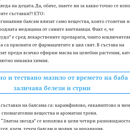
еда на децата. Да, обаче, знаете ли за какво точно се изп
вите съставки?! ЕТО:
игиналния балсам влизат само вещества, които столетия 
родната медицина от самите виетнамци. Факт е, че
чудо” е сред лекарствените препарати, чиито изключител
а са признати от фармацевтите в цял свят. В състава на
зат преди всичко ефирни масла на целебни растения, кат
лютно никаква химия.
о и тествано мазило от времето на баба
заличава белези и стрии
съставки на балсама са: карамфилово, евкалиптово и ме
 спомагателни вещества и ароматни треви.
“Златна звезда” се използва в цели четири разновидности
гел, крем, течен балсам и молив за инхалация.