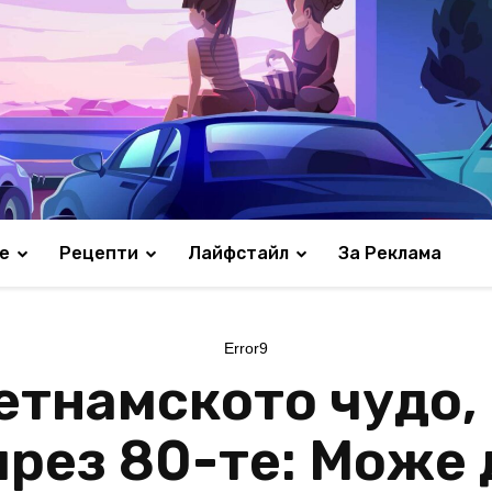
е
Рецепти
Лайфстайл
За Реклама
Error9
етнамското чудо,
през 80-те: Може 