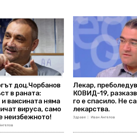
гът доц.Чорбанов
Лекар, преболеду
ст в раната:
КОВИД-19, разказв
 и ваксината няма
го е спасило. Не са
ичат вируса, само
лекарства.
е неизбежното!
Здраве
Иван Ангелов
Ангелов