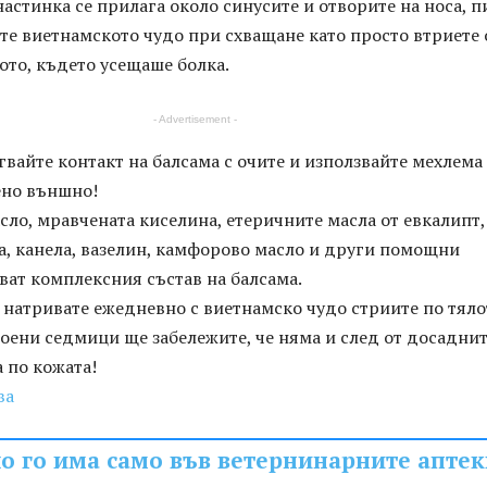
настинка се прилага около синусите и отворите на носа, 
те виетнамското чудо при схващане като просто втриете 
ото, където усещаше болка.
- Advertisement -
вайте контакт на балсама с очите и използвайте мехлема
ено външно!
ло, мравчената киселина, етеричните масла от евкалипт,
а, канела, вазелин, камфорово масло и други помощни
ват комплексния състав на балсама.
о натривате ежедневно с виетнамско чудо стриите по тяло
роени седмици ще забележите, че няма и след от досадни
 по кожата!
ва
о го има само във ветернинарните аптек