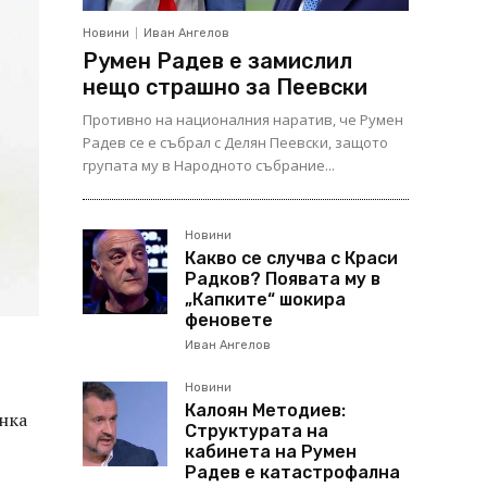
Новини
Иван Ангелов
Румен Радев е замислил
нещо страшно за Пеевски
Противно на националния наратив, че Румен
Радев се е събрал с Делян Пеевски, защото
групата му в Народното събрание...
Новини
Какво се случва с Краси
Радков? Появата му в
„Капките“ шокира
феновете
Иван Ангелов
Новини
Калоян Методиев:
инка
Структурата на
кабинета на Румен
Радев е катастрофална