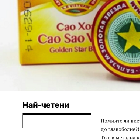
Най-четени
Помните ли виет
до главоболие?!
То е в метална 