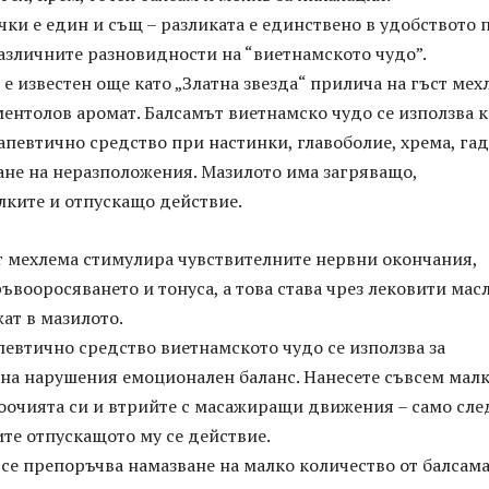
чки е един и същ – разликата е единствено в удобството 
азличните разновидности на “виетнамското чудо”.
 е известен още като „Златна звезда“ прилича на гъст мех
ентолов аромат. Балсамът виетнамско чудо се използва к
певтично средство при настинки, главоболие, хрема, га
ане на неразположения. Мазилото има загряващо,
лките и отпускащо действие.
т мехлема стимулира чувствителните нервни окончания,
вооросяването и тонуса, а това става чрез лековити масл
ат в мазилото.
евтично средство виетнамското чудо се използва за
 на нарушения емоционален баланс. Нанесете съвсем малк
поочията си и втрийте с масажиращи движения – само сле
те отпускащото му се действие.
се препоръчва намазване на малко количество от балсам