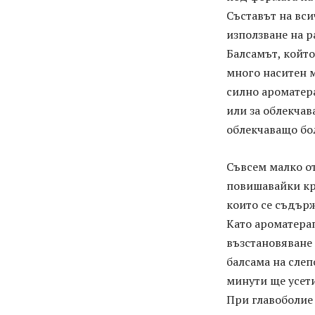
Съставът на вси
използване на р
Балсамът, който
много наситен м
силно ароматера
или за облекчав
облекчаващо бо
Съвсем малко о
повишавайки кръ
които се съдърж
Като ароматерап
възстановяване
балсама на сле
минути ще усети
При главоболие 