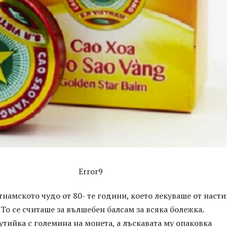
Error9
намското чудо от 80- те години, което лекуваше от наст
 То се считаше за вълшебен балсам за всяка болежка.
кутийка с големина на монета, а лъскавата му опаковка