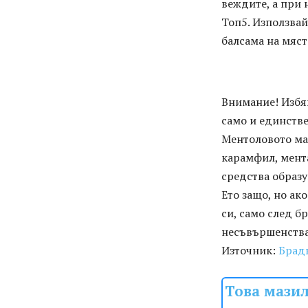
веждите, а при 
Топ5. Използвай
балсама на мяст
Внимание! Избяг
само и единств
Ментоловото мас
карамфил, мент
средства образу
Ето защо, но ак
си, само след б
несъвършенства
Източник:
Брад
Това мазил