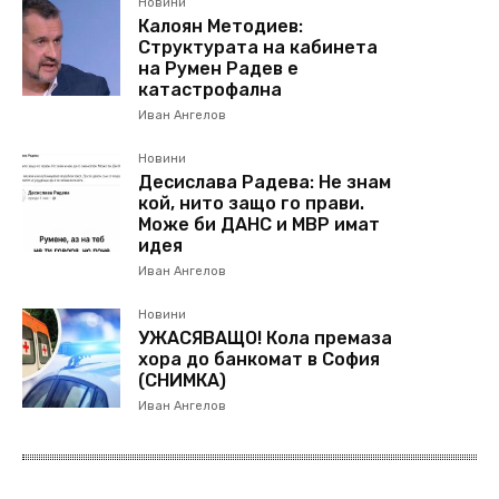
Новини
Калоян Методиев:
Структурата на кабинета
на Румен Радев е
катастрофална
Иван Ангелов
Новини
Десислава Радева: Не знам
кой, нито защо го прави.
Може би ДАНС и МВР имат
идея
Иван Ангелов
Новини
УЖАСЯВАЩО! Кола премаза
хора до банкомат в София
(СНИМКА)
Иван Ангелов