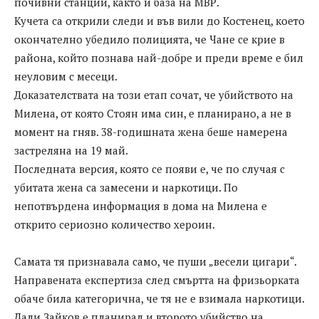
почивни станции, както и база на МВР.
Кучета са открили следи и във вили до Костенец, което
окончателно убедило полицията, че Чане се крие в
района, който познава най-добре и преди време е бил
неуловим с месеци.
Доказателствата на този етап сочат, че убийството на
Милена, от която Стоян има син, е планирано, а не в
момент на гняв. 38-годишната жена беше намерена
застреляна на 19 май.
Последната версия, която се появи е, че по случая с
убитата жена са замесени и наркотици. По
непотвърдена информация в дома на Милена е
открито сериозно количество хероин.
Самата тя признавала само, че пуши „весели цигари“.
Направената експертиза след смъртта на фризьорката
обаче била категорична, че тя не е взимала наркотици.
Дали Зайков е планирал и второто убийство на