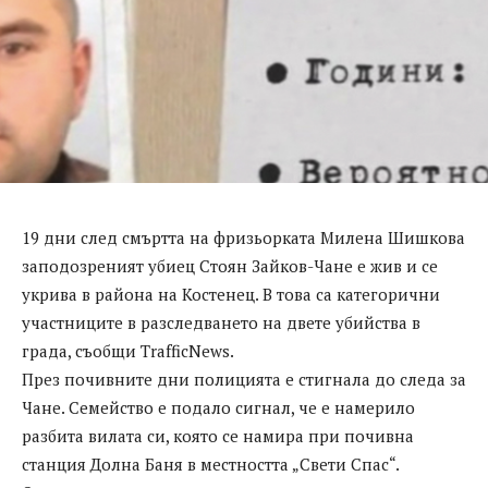
19 дни след смъртта на фризьорката Милена Шишкова
заподозреният убиец Стоян Зайков-Чане е жив и се
укрива в района на Костенец. В това са категорични
участниците в разследването на двете убийства в
града, съобщи TrafficNews.
През почивните дни полицията е стигнала до следа за
Чане. Семейство е подало сигнал, че е намерило
разбита вилата си, която се намира при почивна
станция Долна Баня в местността „Свети Спас“.