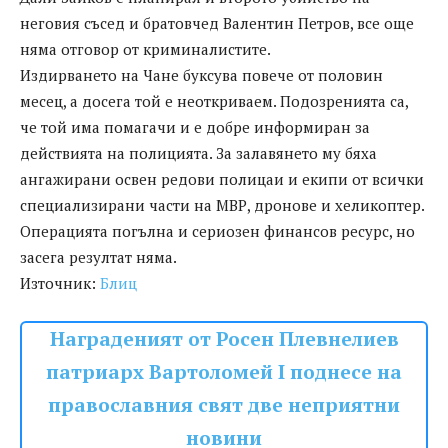
неговия съсед и братовчед Валентин Петров, все още
няма отговор от криминалистите.
Издирването на Чане буксува повече от половин
месец, а досега той е неоткриваем. Подозренията са,
че той има помагачи и е добре информиран за
действията на полицията. За залавянето му бяха
ангажирани освен редови полицаи и екипи от всички
специализирани части на МВР, дронове и хеликоптер.
Операцията погълна и сериозен финансов ресурс, но
засега резултат няма.
Източник:
Блиц
Награденият от Росен Плевнелиев
патриарх Вартоломей I поднесе на
православния свят две неприятни
новини