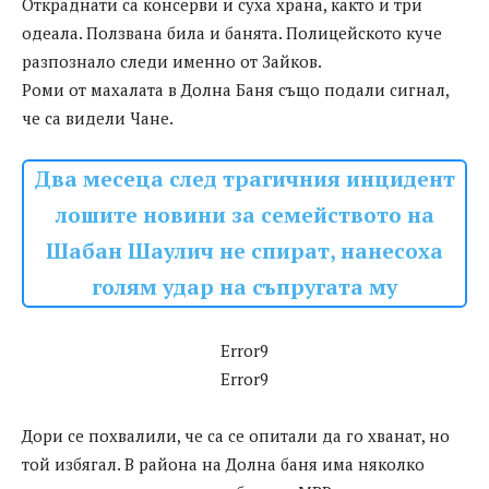
Откраднати са консерви и суха храна, както и три
одеала. Ползвана била и банята. Полицейското куче
разпознало следи именно от Зайков.
Роми от махалата в Долна Баня също подали сигнал,
че са видели Чане.
Два месеца след трагичния инцидент
лошите новини за семейството на
Шабан Шаулич не спират, нанесоха
голям удар на съпругата му
Error9
Error9
Дори се похвалили, че са се опитали да го хванат, но
той избягал. В района на Долна баня има няколко