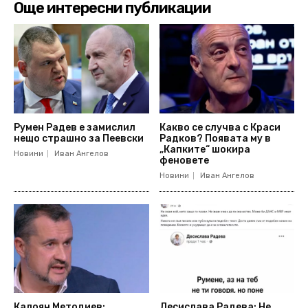
Още интересни публикации
Румен Радев е замислил
Какво се случва с Краси
нещо страшно за Пеевски
Радков? Появата му в
„Капките“ шокира
Новини
Иван Ангелов
феновете
Новини
Иван Ангелов
Калоян Методиев:
Десислава Радева: Не