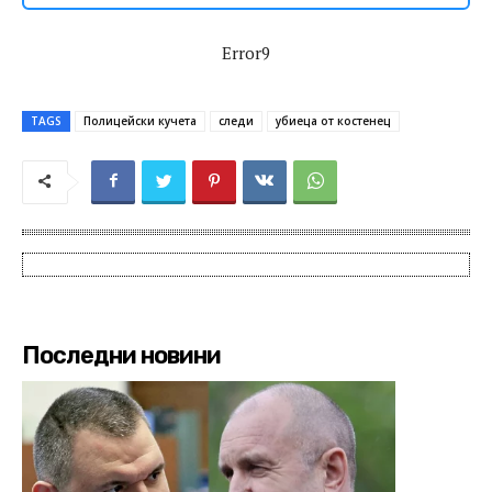
Error9
TAGS
Полицейски кучета
следи
убиеца от костенец
Последни новини