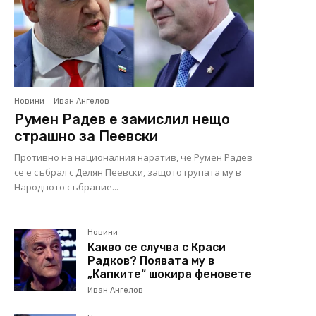
Новини
Иван Ангелов
Румен Радев е замислил нещо
страшно за Пеевски
Противно на националния наратив, че Румен Радев
се е събрал с Делян Пеевски, защото групата му в
Народното събрание...
Новини
Какво се случва с Краси
Радков? Появата му в
„Капките“ шокира феновете
Иван Ангелов