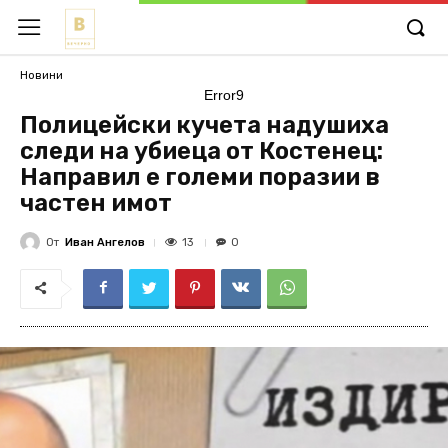
Новини
Error9
Полицейски кучета надушиха
следи на убиеца от Костенец:
Направил е големи поразии в
частен имот
От
Иван Ангелов
13
0