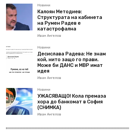
Новини
Калоян Методиев:
Структурата на кабинета
на Румен Радев е
катастрофална
Иван Ангелов
Новини
Десислава Радева: Не знам
кой, нито защо го прави.
Може би ДАНС и МВР имат
идея
Иван Ангелов
Новини
УЖАСЯВАЩО! Кола премаза
хора до банкомат в София
(СНИМКА)
Иван Ангелов