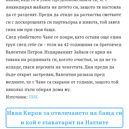
ликвидирал майката на детето си, защото тя настояла
да се разделят. Преди да отиде да разчиства сметките
си с доскорошната си партньорка в живота, той завел
сина им при своя баща.
След убийството Чане се покри, като остави още един
труп след себе си – този на 42-годишния си братовчед
Валентин Петров. Издирваният Зайков се крил на
тавана на роднината си, когото очистил, за да не го
издаде, гласи версията на ченгетата. Дни преди да
бъде открит застрелян, Валентин разказа пред
медиите, че с Чане са скарани от години, защото той
няколко пъти обирал дома му.
Източник:
ПИК
Иван Киров за отвличането на баща си
и кой е главатарят на Наглите