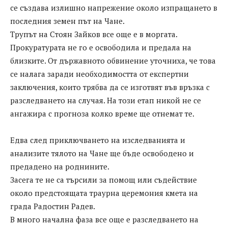
се създава излишно напрежение около изпращането в
последния земен път на Чане.
Трупът на Стоян Зайков все още е в моргата.
Прокуратурата не го е освободила и предала на
близките. От държавното обвинение уточниха, че това
се налага заради необходимостта от експертни
заключения, които трябва да се изготвят във връзка с
разследването на случая. На този етап никой не се
ангажира с прогноза колко време ще отнемат те.
Едва след приключването на изследванията и
анализите тялото на Чане ще бъде освободено и
предадено на роднините.
Засега те не са търсили за помощ или съдействие
около предстоящата траурна церемония кмета на
града Радостин Радев.
В много начална фаза все още е разследването на