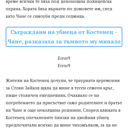
време всички те бяха под денонощна полицейска
охрана. Хората бяха върнати по домовете им, след
като Чане се самоуби преди седмица.
Съграждани на убиеца от Костенец –
Чане, разказаха за тъмното му минало
Error9
Error9
Жители на Костенец дочули, че траурната церемония
за Стоян Зайков щяла да мине в тесен семеен кръг,
пише столичен ежедневник. Очаквало се на
погребението да присъстват само родителите и братът
на Чане и още неколцина роднини. Според клюката в
Костенец опечалените близки на двойния убиец
предпочитали всичко да мине тихомълком, за да не