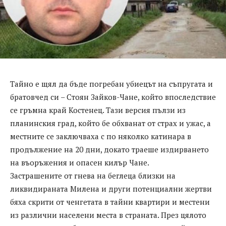
Тайно е щял да бъде погребан убиецът на съпругата и
братовчед си – Стоян Зайков-Чане, който впоследствие
се гръмна край Костенец. Тази версия пълзи из
планинския град, който бе обхванат от страх и ужас, а
местните се заключваха с по няколко катинара в
продължение на 20 дни, докато траеше издирването
на въоръжения и опасен килър Чане.
Застрашените от гнева на беглеца близки на
ликвидираната Милена и други потенциални жертви
бяха скрити от ченгетата в тайни квартири и местени
из различни населени места в страната. През цялото