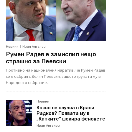
Новини
Иван Ангелов
Румен Радев е замислил нещо
страшно за Пеевски
Противно на националния наратив, че Румен Радев
се е събрал с Делян Пеевски, защото групата му в
Народното събрание...
Новини
Какво се случва с Краси
Радков? Появата му в
„Капките“ шокира феновете
Иван Ангелов