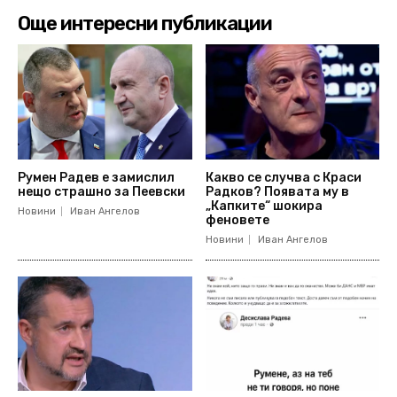
Още интересни публикации
Румен Радев е замислил
Какво се случва с Краси
нещо страшно за Пеевски
Радков? Появата му в
„Капките“ шокира
Новини
Иван Ангелов
феновете
Новини
Иван Ангелов