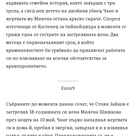
кървавата семейна история, която завърши с три
трупа, а след нея детето на двойния убиец Чане и
жертвата му Милена остана кръгло сираче. Според
източници от Костенец за тийнейджъра в момента се
грижи една от сестрите на застреляната жена. Два
месеца е първоначалният срок, в който
криминалистите би трябвало да приключат работата
си по изясняване на всички обстоятелства за
кръвопролитието.
- Advertisement -
Error9
Събраните до момента данни сочат, че Стоян Зайков е
застрелял 38-годишната си жена Милена Шишкова
през нощта на 10 май. Чане първо нападнал жертвата
си в дома й, пребил я зверски, завързал я и я извлякъл
навън, където я убил. Предположенията са, че е