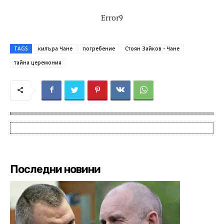
Error9
TAGS
килъра Чане
погребение
Стоян Зайков - Чане
тайна церемония
Последни новини