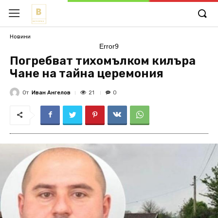
Новини
Error9
Погребват тихомълком килъра
Чане на тайна церемония
От
Иван Ангелов
21
0