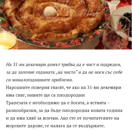
На 31-ви декември домът трябва да е чист и подреден,
за да започне годината „на чисто“ и да не носи със себе
си миналогодишните проблеми.
Народните поверия гласят, че ако на 31-ви декември
има сняг, нивите ще са плодородни
Трапезата е необходимо да е богата, а ястията –
разнообразни, за да бъде плодородна новата година
и да има хляб за всички. Ако сте от почитателите на
морските дарове, се налага да се въздържате.