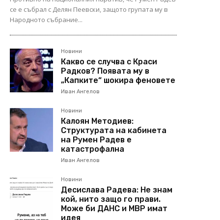
се е събрал с Делян Пеевски, защото групата му в
Народното събрание...
Новини
Какво се случва с Краси
Радков? Появата му в
„Капките“ шокира феновете
Иван Ангелов
Новини
Калоян Методиев:
Структурата на кабинета
на Румен Радев е
катастрофална
Иван Ангелов
Новини
Десислава Радева: Не знам
кой, нито защо го прави.
Може би ДАНС и МВР имат
идея