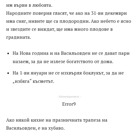
им върви в любовта.
Народните поверия гласят, че ако на 31-ви декември
има сняг, нивите ще са плодородни. Ако небето е ясно
и звездите се виждат, ще има много плодове в
градината.
На Нова година и на Васильовден не се дават пари
назаем, за да не излезе богатството от дома.
На 1-ви януари не се изхвърля боклукът, за да не
„избяга“ късметът.
- Advertisement -
Error9
Ако някой кихне на празничната трапеза на
Васильовден, е на хубаво.