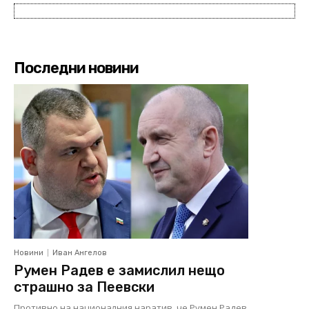
Последни новини
Новини
Иван Ангелов
Румен Радев е замислил нещо
страшно за Пеевски
Противно на националния наратив, че Румен Радев