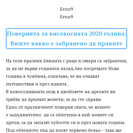
Error9
Error9
Поверията за високосната 2020 година:
Вижте какво е забранено да правите
На този празник блюдата с раци и омари са забранени,
за да не върви годината назад.Ако посрещате Нова
година в чужбина, означава, че ви очакват
пътешествия и през идната.
В новогодишната нощ в джобовете на дрехите ви
трябва да дрънкат монети, за да сте здрави.
Едно от празничните поверия гласи, че жените
е задължително да са облечени в най-новите си
дрехи, за да запазят хубостта си и през новата година.
Под облеклото пък да носят червено бельо – така ще