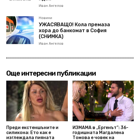
Иван Ангелов
Новини
УЖАСЯВАЩО! Кола премаза
хора до банкомат в София
(СНИМКА)
Иван Ангелов
Още интересни публикации
Преди екстеншъните и
ИЗМАМА в „Ергенът“: 36-
силикона: Ето как е
годишната Магдалена
изглеждала пияната
Томова е човек на