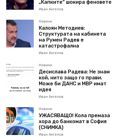
„Капките“ шокира феновете
Иван Ангелов
Новини
Калоян Методиев:
Структурата на кабинета
на Румен Радев е
катастрофална
Иван Ангелов
Новини
Десислава Радева: Не знам
кой, нито защо го прави.
Може би ДАНС и МВР имат
идея
Иван Ангелов
Новини
УЖАСЯВАЩО! Кола премаза
хора до банкомат в София
(СНИМКА)
Иван Ангелов