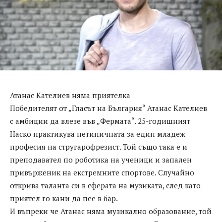
Атанас Кателиев няма приятелка
Победителят от „Гласът на България“ Атанас Кателиев
с амбиции да влезе във „Фермата“. 25-годишният
Наско практикува нетипичната за един младеж
професия на стругарофрезист. Той също така е и
преподавател по роботика на ученици и запален
привърженик на екстремните спортове. Случайно
открива таланта си в сферата на музиката, след като
приятел го кани да пее в бар.
И въпреки че Атанас няма музикално образование, той