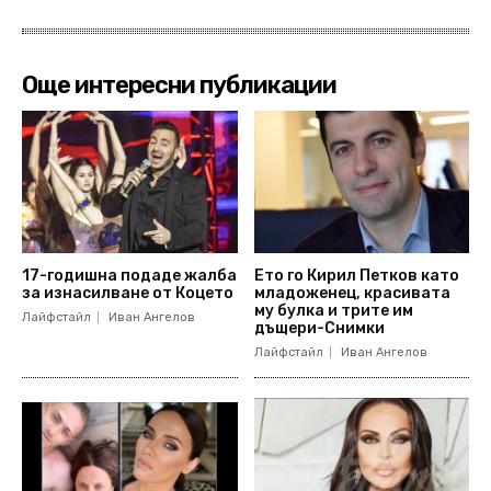
Още интересни публикации
17-годишна подаде жалба
Ето го Кирил Петков като
за изнасилване от Коцето
младоженец, красивата
му булка и трите им
Лайфстайл
Иван Ангелов
дъщери-Снимки
Лайфстайл
Иван Ангелов