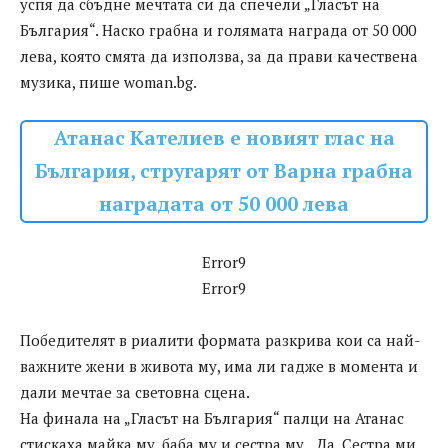
успя да сбъдне мечтата си да спечели „Гласът на
България“. Наско грабна и голямата награда от 50 000
лева, която смята да използва, за да прави качествена
музика, пише woman.bg.
Атанас Кателиев е новият глас на
България, стругарят от Варна грабна
наградата от 50 000 лева
Error9
Error9
Победителят в риалити формата разкрива кои са най-
важните жени в живота му, има ли гадже в момента и
дали мечтае за световна сцена.
На финала на „Гласът на България“ палци на Атанас
стискаха майка му, баба му и сестра му. „Да. Сестра ми,