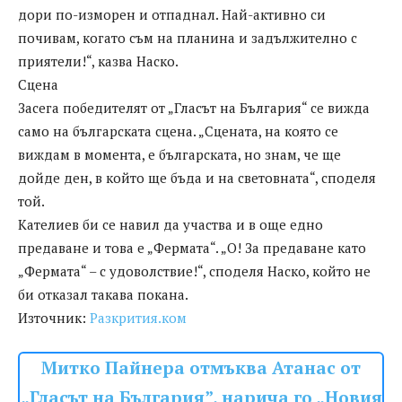
дори по-изморен и отпаднал. Най-активно си
почивам, когато съм на планина и задължително с
приятели!“, казва Наско.
Сцена
Засега победителят от „Гласът на България“ се вижда
само на българската сцена. „Сцената, на която се
виждам в момента, е българската, но знам, че ще
дойде ден, в който ще бъда и на световната“, споделя
той.
Кателиев би се навил да участва и в още едно
предаване и това е „Фермата“. „О! За предаване като
„Фермата“ – с удоволствие!“, споделя Наско, който не
би отказал такава покана.
Източник:
Разкрития.ком
Митко Пайнера отмъква Атанас от
„Гласът на България”, нарича го „Новия