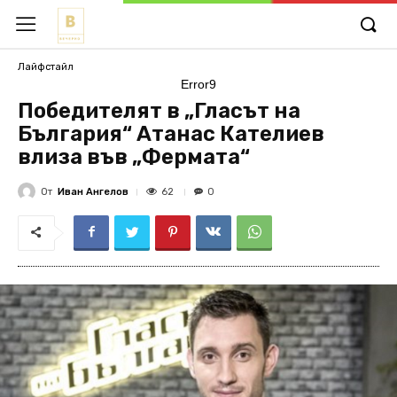
Лайфстайл
Error9
Победителят в „Гласът на
България“ Атанас Кателиев
влиза във „Фермата“
От
Иван Ангелов
62
0