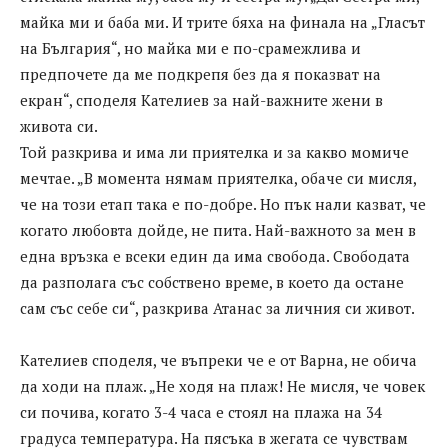
майка ми и баба ми. И трите бяха на финала на „Гласът
на България“, но майка ми е по-срамежлива и
предпочете да ме подкрепя без да я показват на
екран“, споделя Кателиев за най-важните жени в
живота си.
Той разкрива и има ли приятелка и за какво момиче
мечтае. „В момента нямам приятелка, обаче си мисля,
че на този етап така е по-добре. Но пък нали казват, че
когато любовта дойде, не пита. Най-важното за мен в
една връзка е всеки един да има свобода. Свободата
да разполага със собствено време, в което да остане
сам със себе си“, разкрива Атанас за личния си живот.
Кателиев споделя, че въпреки че е от Варна, не обича
да ходи на плаж. „Не ходя на плаж! Не мисля, че човек
си почива, когато 3-4 часа е стоял на плажа на 34
градуса температура. На пясъка в жегата се чувствам