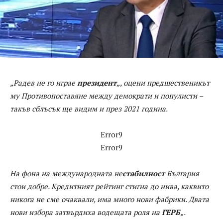
„Радев не го играе
президент
„, оцени предшественикът
му Противопоставяне между демократи и популисти –
такъв сблъсък ще видим и през 2021 година.
Error9
Error9
На фона на международната не
стабилност
България
стои добре. Кредитният рейтинг стигна до нива, каквито
никога не сме очаквали, има много нови фабрики. Двата
нови избора затвърдиха водещата роля на
ГЕРБ
„.