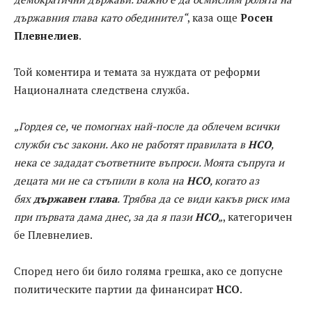
държавния глава като обединител“
, каза още
Росен
Плевнелиев
.
Той коментира и темата за нуждата от реформи
Националната следствена служба.
„Гордея се, че помогнах най-после да облечем всички
служби със закони. Ако не работят правилата в
НСО
,
нека се зададат съответните въпроси. Моята съпруга и
децата ми не са стъпили в кола на
НСО
, когато аз
бях
държавен глава
. Трябва да се види какъв риск има
при първата дама днес, за да я пази
НСО
„
, категоричен
бе Плевнелиев.
Според него би било голяма грешка, ако се допусне
политическите партии да финансират
НСО
.