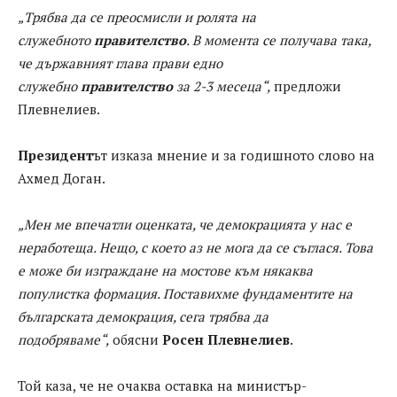
„Трябва да се преосмисли и ролята на
служебното
правителство
. В момента се получава така,
че държавният глава прави едно
служебно
правителство
за 2-3 месеца“,
предложи
Плевнелиев.
Президент
ът изказа мнение и за годишното слово на
Ахмед Доган.
„Мен ме впечатли оценката, че демокрацията у нас е
неработеща. Нещо, с което аз не мога да се съглася. Това
е може би изграждане на мостове към някаква
популистка формация. Поставихме фундаментите на
българската демокрация, сега трябва да
подобряваме“,
обясни
Росен Плевнелиев
.
Той каза, че не очаква оставка на министър-