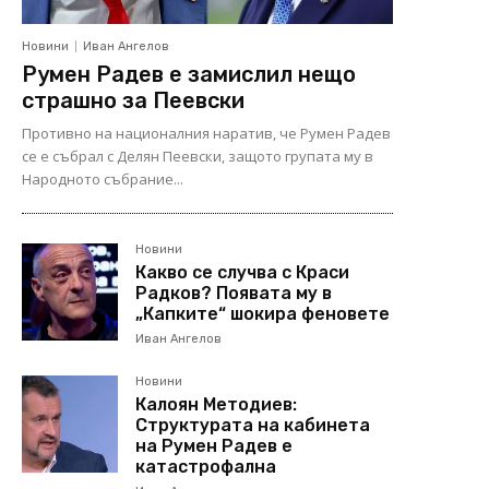
Новини
Иван Ангелов
Румен Радев е замислил нещо
страшно за Пеевски
Противно на националния наратив, че Румен Радев
се е събрал с Делян Пеевски, защото групата му в
Народното събрание...
Новини
Какво се случва с Краси
Радков? Появата му в
„Капките“ шокира феновете
Иван Ангелов
Новини
Калоян Методиев:
Структурата на кабинета
на Румен Радев е
катастрофална