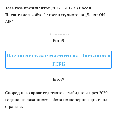
Това каза
президент
ът (2012 – 2017 г.)
Росен
Плевнелиев
, който бе гост в студиото на „Денят ON
AIR“.
- Advertisement -
Error9
Плевнелиев зае мястото на Цветанов в
ГЕРБ
Error9
Според него
правителство
то е стабилно и през 2020
година ни чака много работа по модернизацията на
страната.