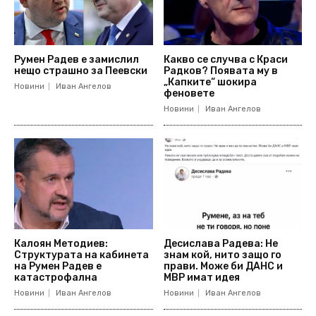
Румен Радев е замислил
Какво се случва с Краси
нещо страшно за Пеевски
Радков? Появата му в
„Капките“ шокира
Новини
Иван Ангелов
феновете
Новини
Иван Ангелов
Калоян Методиев:
Десислава Радева: Не
Структурата на кабинета
знам кой, нито защо го
на Румен Радев е
прави. Може би ДАНС и
катастрофална
МВР имат идея
Новини
Иван Ангелов
Новини
Иван Ангелов