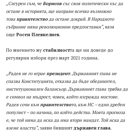
„Сигурен съм, че
Борисов
със своя политически хъс да
остане в историята, ще направи всичко възможно
това
правителство
да остане докрай. В Народното
събрание няма революционни предпоставки“
, каза
още
Росен Плевнелиев
.
По мнението му
стабилност
та ще ни доведе до
регулярни избори през март 2021 година.
„Радев не го играе
президент
. Държавният глава не
спазва Конституцията, отказва да бъде обединител,
институционален балансьор. Държавният глава трябва да
е символ на мъдрост, човек, който изгражда мостове.
Радев сочи към
правителство
то, към НС – един дребен
популист – по начина, по който действа. Моята прогноза
е, че той няма да иска да има втори мандат. Той иска да
вземе властта“
, заяви бившият
държавен глава
.