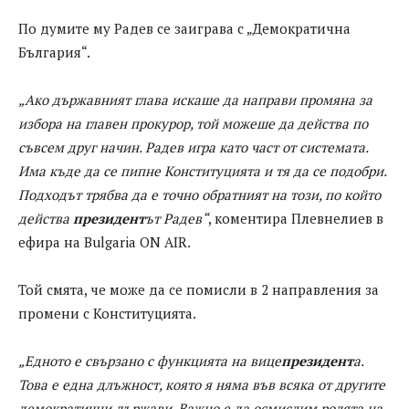
По думите му Радев се заиграва с „Демократична
България“.
„Ако държавният глава искаше да направи промяна за
избора на главен прокурор, той можеше да действа по
съвсем друг начин. Радев игра като част от системата.
Има къде да се пипне Конституцията и тя да се подобри.
Подходът трябва да е точно обратният на този, по който
действа
президент
ът Радев“
, коментира Плевнелиев в
ефира на Bulgaria ON AIR.
Toй смята, че може да се помисли в 2 направления за
промени с Конституцията.
„Едното е свързано с функцията на вице
президент
а.
Това е една длъжност, която я няма във всяка от другите
демократични държави. Важно е да осмислим ролята на