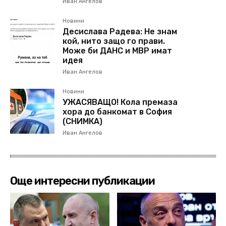
Иван Ангелов
Новини
Десислава Радева: Не знам
кой, нито защо го прави.
Може би ДАНС и МВР имат
идея
Иван Ангелов
Новини
УЖАСЯВАЩО! Кола премаза
хора до банкомат в София
(СНИМКА)
Иван Ангелов
Още интересни публикации