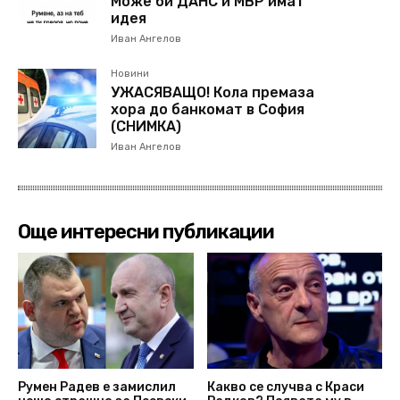
Може би ДАНС и МВР имат
идея
Иван Ангелов
Новини
УЖАСЯВАЩО! Кола премаза
хора до банкомат в София
(СНИМКА)
Иван Ангелов
Още интересни публикации
Румен Радев е замислил
Какво се случва с Краси