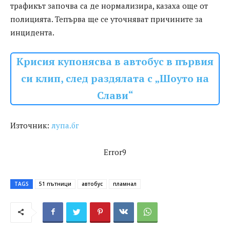
трафикът започва са де нормализира, казаха още от
полицията. Тепърва ще се уточняват причините за
инцидента.
Крисия купонясва в автобус в първия
си клип, след раздялата с „Шоуто на
Слави“
Източник:
лупа.бг
Error9
TAGS
51 пътници
автобус
пламнал