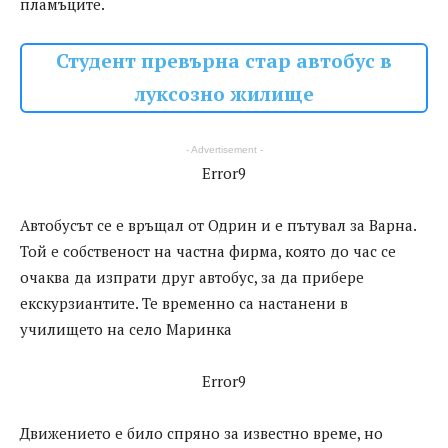
пламъците.
Студент превърна стар автобус в
луксозно жилище
- Advertisement -
Error9
Автобусът се е връщал от Одрин и е пътувал за Варна.
Той е собственост на частна фирма, която до час се
очаква да изпрати друг автобус, за да прибере
екскурзиантите. Те временно са настанени в
училището на село Маринка
Error9
Движението е било спряно за известно време, но