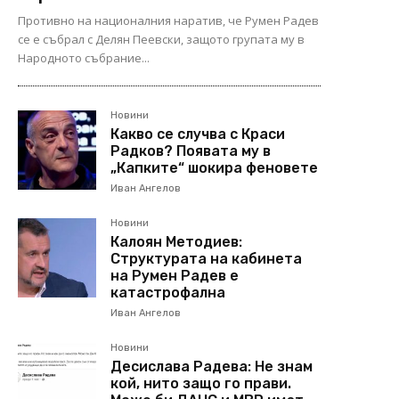
Противно на националния наратив, че Румен Радев
се е събрал с Делян Пеевски, защото групата му в
Народното събрание...
Новини
Какво се случва с Краси
Радков? Появата му в
„Капките“ шокира феновете
Иван Ангелов
Новини
Калоян Методиев:
Структурата на кабинета
на Румен Радев е
катастрофална
Иван Ангелов
Новини
Десислава Радева: Не знам
кой, нито защо го прави.