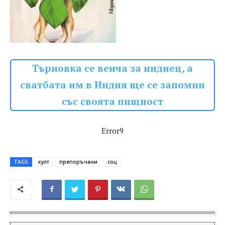
Търновка се венча за индиец, а
сватбата им в Индия ще се запомни
със своята пищност
Error9
TAGS
култ
препоръчани
соц