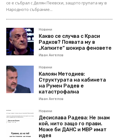
се е събрал с Делян Пеевски, защото групата му в
Народното събрание...
Новини
Какво се случва с Краси
Радков? Появата му в
„Капките“ шокира феновете
Иван Ангелов
Новини
Калоян Методиев:
Структурата на кабинета
на Румен Радев е
катастрофална
Иван Ангелов
Новини
Десислава Радева: Не знам
кой, нито защо го прави.
Може би ДАНС и МВР имат
идея