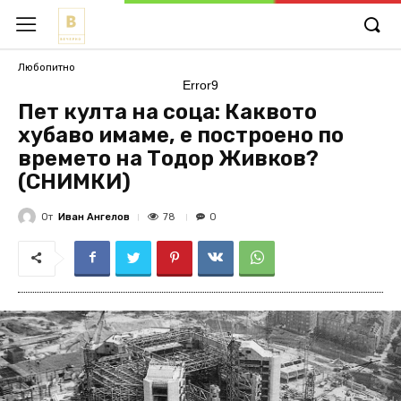
Любопитно
Error9
Пет култа на соца: Каквото
хубаво имаме, е построено по
времето на Тодор Живков?
(СНИМКИ)
От
Иван Ангелов
78
0