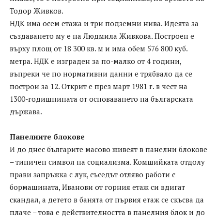
Тодор Живков.
НДК има осем етажа и три подземни нива. Идеята за
създаването му е на Людмила Живкова. Построен е
върху площ от 18 300 кв. м и има обем 576 800 куб.
метра. НДК е изграден за по-малко от 4 години,
въпреки че по нормативни данни е трябвало да се
построи за 12. Открит е през март 1981 г. в чест на
1300-годишнината от основаването на българската
държава.
Панелните блокове
И до днес българите масово живеят в панелни блокове
– типичен символ на социализма. Комшийката отдолу
прави запръжка с лук, съседът отляво работи с
бормашината, Иванови от горния етаж си вдигат
скандал, а детето в банята от първия етаж се скъсва да
плаче – това е действителността в панелния блок и до