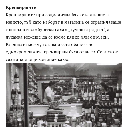
Кренвиршите
Кренвиршите при социализма бяха ежедневие в
менюто, тъй като изборът в магазина се ограничаваше
с шпеков и хамбургски салам „кучешка радост“, а
луканка можеше да се вземе рядко или с връзки.
Разликата между тогава и сега обаче е, че
едновремешните кренвирши бяха от месо. Сега са от
сланина и още кой знае какво.