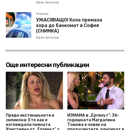
Иван Ангелов
Новини
УЖАСЯВАЩО! Кола премаза
хора до банкомат в София
(СНИМКА)
Иван Ангелов
Още интересни публикации
Преди екстеншъните и
ИЗМАМА в „Ергенът“: 36-
силикона: Ето как е
годишната Магдалена
изглеждала пияната
Томова е човек на
Християна от „Ергенът“ с
продуцентите, лансират я