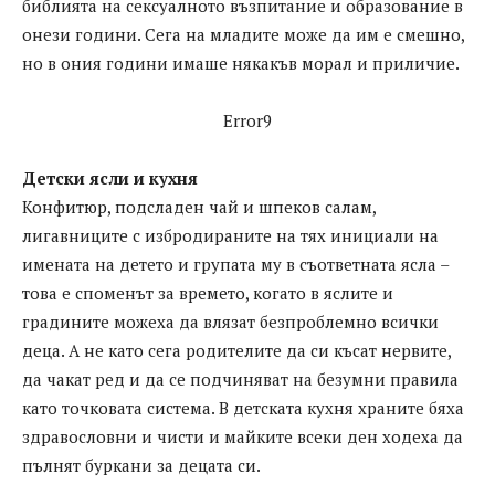
библията на сексуалното възпитание и образование в
онези години. Сега на младите може да им е смешно,
но в ония години имаше някакъв морал и приличие.
Error9
Детски ясли и кухня
Конфитюр, подсладен чай и шпеков салам,
лигавниците с избродираните на тях инициали на
имената на детето и групата му в съответната ясла –
това е споменът за времето, когато в яслите и
градините можеха да влязат безпроблемно всички
деца. А не като сега родителите да си късат нервите,
да чакат ред и да се подчиняват на безумни правила
като точковата система. В детската кухня храните бяха
здравословни и чисти и майките всеки ден ходеха да
пълнят буркани за децата си.