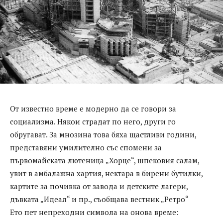
От известно време е модерно да се говори за
социализма. Някои страдат по него, други го
обругават. За мнозина това бяха щастливи години,
представяни умилително със спомени за
първомайската лютеница „Хорце“, шпековия салам,
увит в амбалажна хартия, нектара в бирени бутилки,
картите за почивка от завода и детските лагери,
дъвката „Идеал“ и пр., съобщава вестник „Ретро“
Ето пет непреходни символа на онова време: