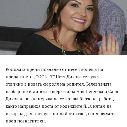
Родилата преди по-малко от месец водеща на
предаването „COOL…T” Петя Дикова се чувства
отлично в новата си роля на родител. Телевизията
изобщо не й липсва – щерката на Аня Пенчева и Сашо
Диков не възнамерява да се връща бързо на работа,
както направиха доста от колежките й. „Смятам да
изкарам дълъг отпуск по майчинство”, споделяла тя
пред познатите си.