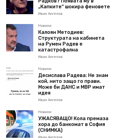
Радков? Появата му в
„Капките“ шокира феновете
Иван Ангелов
Новини
Калоян Методиев:
Структурата на кабинета
на Румен Радев е
катастрофална
Иван Ангелов
Новини
Десислава Радева: Не знам
кой, нито защо го прави.
Може би ДАНС и МВР имат
идея
Иван Ангелов
Новини
УЖАСЯВАЩО! Кола премаза
хора до банкомат в София
(СНИМКА)
Иван Ангелов