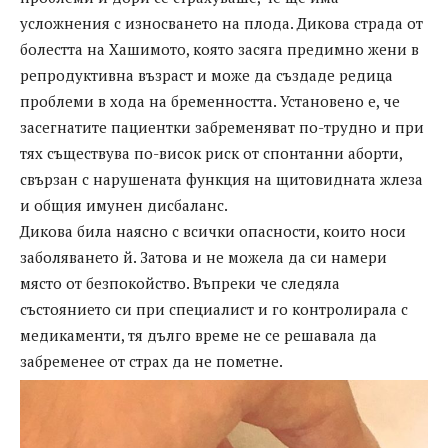
усложнения с износването на плода. Дикова страда от
болестта на Хашимото, която засяга предимно жени в
репродуктивна възраст и може да създаде редица
проблеми в хода на бременността. Установено е, че
засегнатите пациентки забременяват по-трудно и при
тях съществува по-висок риск от спонтанни аборти,
свързан с нарушената функция на щитовидната жлеза
и общия имунен дисбаланс.
Дикова била наясно с всички опасности, които носи
заболяването й. Затова и не можела да си намери
място от безпокойство. Въпреки че следяла
състоянието си при специалист и го контролирала с
медикаменти, тя дълго време не се решавала да
забременее от страх да не пометне.