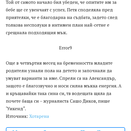
Той от самото начало бил убеден, че опитите им за
бебе ще се увенчаят с успех. Петя споделяла пред
приятелки, че е благодарна на съдбата, задето след
толкова несполуки в интимен план най-сетне е
срещнала подходящия мъж.
Error9
Още в четвъртия месец на бременността младите
родители узнали пола на детето и започнали да
умуват варианти за име. Спрели са на Александър,
защото е благозвучно и носи силна мъжка енергия. А
и кръщавайки така сина си, тв водещата щяла да
почете баща си – журналиста Сашо Диков, пише
‘Уикенд“.
Източник:
Хотарена