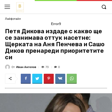
Лайфстайл
Error9
Петя Дикова издаде с какво ще
се занимава оттук насетне:
Щерката на Аня Пенчева и Сашо
Диков пренареди приоритетите
си
От
Иван Ангелов
73
0