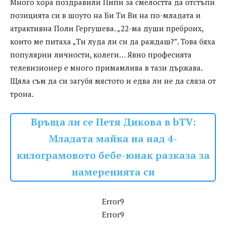
Много хора поздравили Пипи за смелостта да отстъпи
позицията си в шоуто на Би Ти Ви на по-младата и
атрактивна Поли Гергушева. „22-ма души преброих,
които ме питаха „Ти луда ли си да раждаш?”. Това бяха
популярни личности, колеги… Явно професията
телевизионер е много примамлива в тази държава.
Щяла съм да си загубя мястото и едва ли не да сляза от
трона.
Връща ли се Петя Дикова в bTV:
Младата майка на над 4-
килограмовото бебе-юнак разказа за
намеренията си
Error9
Error9