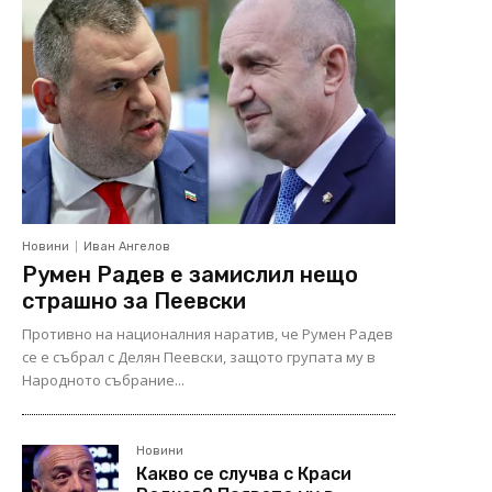
Новини
Иван Ангелов
Румен Радев е замислил нещо
страшно за Пеевски
Противно на националния наратив, че Румен Радев
се е събрал с Делян Пеевски, защото групата му в
Народното събрание...
Новини
Какво се случва с Краси