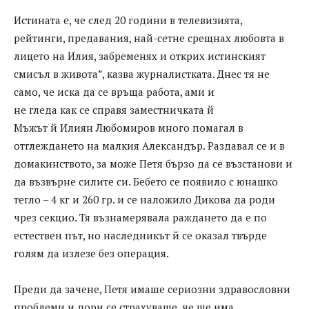
Истината е, че след 20 години в телевизията,
рейтинги, предавания, най-сетне срещнах любовта в
лицето на Илия, забременях и открих истинският
смисъл в живота”, казва журналистката. Днес тя не
само, че иска да се връща работа, ами и
не гледа как се справя заместничката й
Мъжът й Илиян Любомиров много помагал в
отглеждането на малкия Александър. Раздавал се и в
домакинството, за може Петя бързо да се възстанови и
да възвърне силите си. Бебето се появило с юнашко
тегло – 4 кг и 260 гр. и се наложило Дикова да роди
чрез секцио. Тя възнамерявала раждането да е по
естествен път, но наследникът й се оказал твърде
голям да излезе без операция.
Преди да зачене, Петя имаше сериозни здравословни
проблеми и дори се страхуваше, че ще има