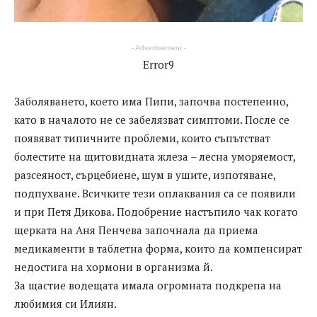
- Advertisement -
Error9
Заболяването, което има Пипи, започва постепенно,
като в началото не се забелязват симптоми. После се
появяват типичните проблеми, които съпътстват
болестите на щитовидната жлеза – лесна уморяемост,
разсеяност, сърцебиене, шум в ушите, изпотяване,
подпухване. Всичките тези оплаквания са се появили
и при Петя Дикова. Подобрение настъпило чак когато
щерката на Аня Пенчева започнала да приема
медикаменти в таблетна форма, които да компенсират
недостига на хормони в организма й.
За щастие водещата имала огромната подкрепа на
любимия си Илиян.