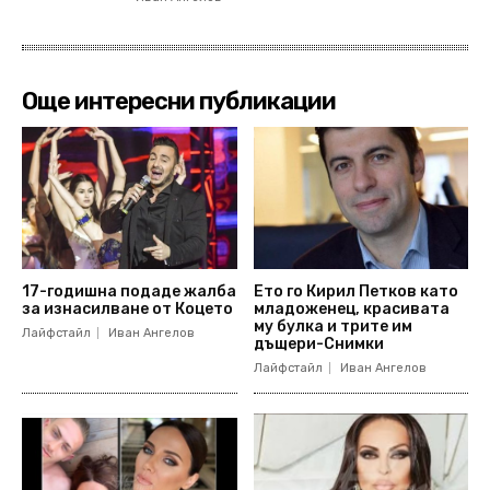
Още интересни публикации
17-годишна подаде жалба
Ето го Кирил Петков като
за изнасилване от Коцето
младоженец, красивата
му булка и трите им
Лайфстайл
Иван Ангелов
дъщери-Снимки
Лайфстайл
Иван Ангелов