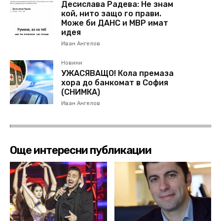
Десислава Радева: Не знам
кой, нито защо го прави.
Може би ДАНС и МВР имат
идея
Иван Ангелов
Новини
УЖАСЯВАЩО! Кола премаза
хора до банкомат в София
(СНИМКА)
Иван Ангелов
Още интересни публикации