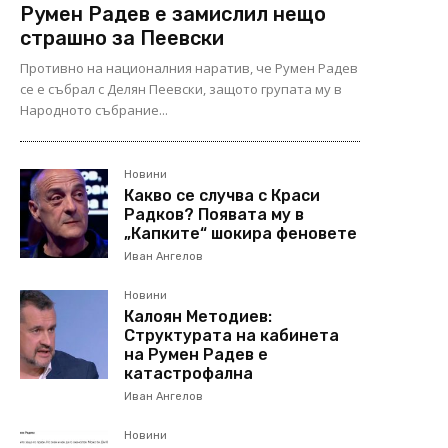
Румен Радев е замислил нещо
страшно за Пеевски
Противно на националния наратив, че Румен Радев
се е събрал с Делян Пеевски, защото групата му в
Народното събрание...
Новини
Какво се случва с Краси
Радков? Появата му в
„Капките“ шокира феновете
Иван Ангелов
Новини
Калоян Методиев:
Структурата на кабинета
на Румен Радев е
катастрофална
Иван Ангелов
Новини