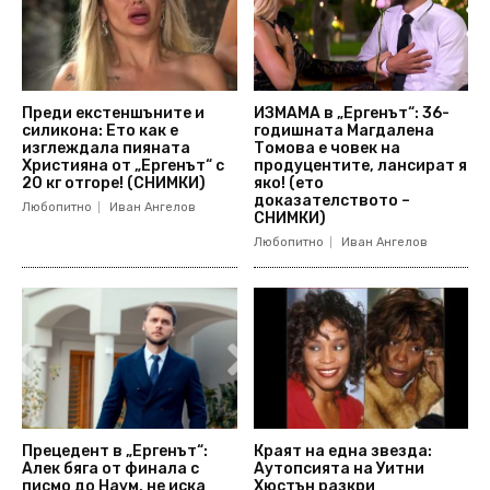
Преди екстеншъните и
ИЗМАМА в „Ергенът“: 36-
силикона: Ето как е
годишната Магдалена
изглеждала пияната
Томова е човек на
Християна от „Ергенът“ с
продуцентите, лансират я
20 кг отгоре! (СНИМКИ)
яко! (ето
доказателството –
Любопитно
Иван Ангелов
СНИМКИ)
Любопитно
Иван Ангелов
Прецедент в „Ергенът“:
Краят на една звезда:
Алек бяга от финала с
Аутопсията на Уитни
писмо до Наум, не иска
Хюстън разкри