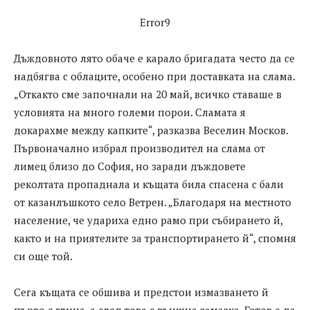
Error9
Дъждовното лято обаче е карало бригадата често да се
надбягва с облаците, особено при доставката на слама.
„Откакто сме започнали на 20 май, всичко ставаше в
условията на много големи порои. Сламата я
докарахме между капките“, разказва Веселин Москов.
Първоначално избрал производител на слама от
лимец близо до София, но заради дъждовете
реколтата пропаднала и къщата била спасена с бали
от казанлъшкото село Ветрен. „Благодаря на местното
население, че удариха едно рамо при събирането й,
както и на приятелите за транспортирането й“, спомня
си още той.
Сега къщата се обшива и предстои измазването й