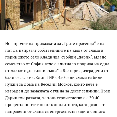
Нов прочит на приказката за „Трите прасенца“ е на
път да направят собствениците на къща от слама в
пернишкото село Кладница, съобщи „Дарик“. Младо
семейство от София вече е вдигнало покрива на една
от малкото „пасивни къщи“ в България, изградени от
бали със слама. Един ТИР с 450 бали слама са били
нужни за дома на Веселин Москов, който вече е
изграден до замазката с глина за десет седмици. Пред
Дарик той разказа, че това строителство е с 30-40
процента по-евтино от монолитното, като домовете
направени от слама са енергоспестяващи и с много