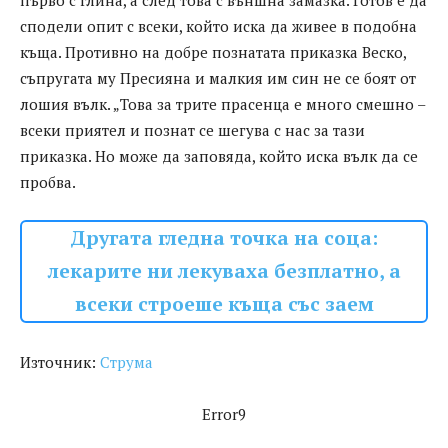
първо с глина, а след това с външна замазка. Готов е да
сподели опит с всеки, който иска да живее в подобна
къща. Противно на добре познатата приказка Веско,
съпругата му Пресияна и малкия им син не се боят от
лошия вълк. „Това за трите прасенца е много смешно –
всеки приятел и познат се шегува с нас за тази
приказка. Но може да заповяда, който иска вълк да се
пробва.
Другата гледна точка на соца:
лекарите ни лекуваха безплатно, а
всеки строеше къща със заем
Източник:
Струма
Error9