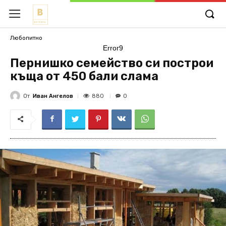
Любопитно
Error9
Пернишко семейство си построи
къща от 450 бали слама
От
Иван Ангелов
880
0