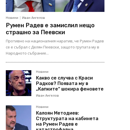
Новини
Иван Ангелов
Румен Радев е замислил нещо
страшно за Пеевски
Противно на националния наратив, че Румен Радев
се е събрал с Делян Пеевски, защото групата му в
Народното събрание...
Новини
Какво се случва с Краси
Радков? Появата му в
„Капките“ шокира феновете
Иван Ангелов
Новини
Калоян Методиев:
Структурата на кабинета
на Румен Радев е
катастрофална