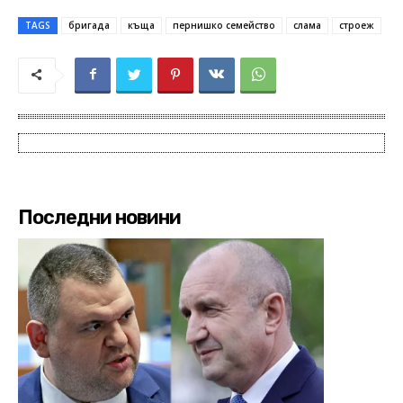
TAGS
бригада
къща
пернишко семейство
слама
строеж
Последни новини