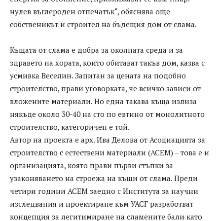
нулев въглероден отпечатък“, обяснява още
собственикът и строител на бъдещия дом от слама.
Къщата от слама е добра за околната среда и за
здравето на хората, които обитават такъв дом, казва с
усмивка Веселин. Запитан за цената на подобно
строителство, прави уговорката, че всичко зависи от
вложените материали. Но една такава къща излиза
някъде около 30-40 на сто по евтино от монолитното
строителство, категоричен е той.
Автор на проекта е арх. Ива Делова от Асоциацията за
строителство с естествени материали (АСЕМ) – това е и
организацията, която прави първи стъпки за
узаконяването на строежа на къщи от слама. Преди
четири години АСЕМ заедно с Института за научни
изследвания и проектиране към УАСГ разработват
концепция за легитимиране на сламените бали като