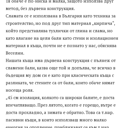
Тя обаче е по-ниска и малка, защото използва друг
метод, без дървена конструкция.
Сламата се е използвана в България като техника за
строителство, но под друг тип материал „кирпича“,
който представлява тухлички от глина и слама, но
като влагане на цели бали като стени и изолационен
материал в къща, почти не е познато у нас, обяснява
Веселин.
Нашата къща има дървена конструкция с пълнеж от
сламени бали, казва още той и допълва, че всичко в
бъдещия му дом си е като при класическата къща с
разликата, че стените са от бали, които обаче нямат
носеща роля.
„45 см изолация, колкото са широки балите, е доста
впечатляващо. През лятото, когато е горещо, вътре е
доста прохладно, а зимата е обратно. Това са т.нар.
пасивни къщи, в които използваш много малко
енергия за отопление, приближават се към т.нар.