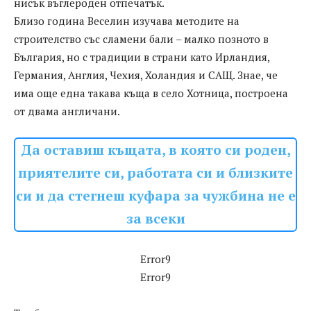
нисък въглероден отпечатък.
Близо година Веселин изучава методите на
строителство със сламени бали – малко позното в
България, но с традиции в страни като Ирландия,
Германия, Англия, Чехия, Холандия и САЩ. Знае, че
има още една такава къща в село Хотница, построена
от двама англичани.
Да оставиш къщата, в която си роден,
приятелите си, работата си и близките
си и да стегнеш куфара за чужбина не е
за всеки
Error9
Error9