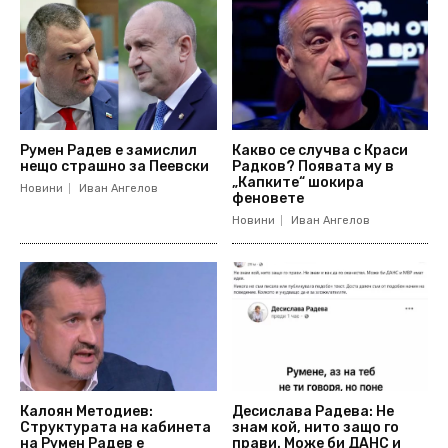
Румен Радев е замислил
Какво се случва с Краси
нещо страшно за Пеевски
Радков? Появата му в
„Капките“ шокира
Новини
Иван Ангелов
феновете
Новини
Иван Ангелов
Калоян Методиев:
Десислава Радева: Не
Структурата на кабинета
знам кой, нито защо го
на Румен Радев е
прави. Може би ДАНС и