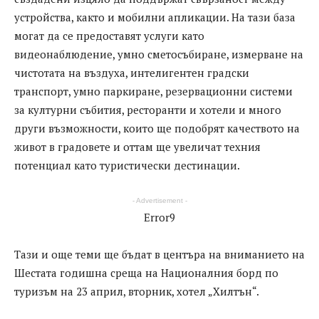
устройства, както и мобилни апликации. На тази база
могат да се предоставят услуги като
видеонаблюдение, умно сметосъбиране, измерване на
чистотата на въздуха, интелигентен градски
транспорт, умно паркиране, резервационни системи
за културни събития, ресторанти и хотели и много
други възможности, които ще подобрят качеството на
живот в градовете и оттам ще увеличат техния
потенциал като туристически дестинации.
- Advertisement -
Error9
Тази и още теми ще бъдат в центъра на вниманието на
Шестата годишна среща на Националния борд по
туризъм на 23 април, вторник, хотел „Хилтън“.