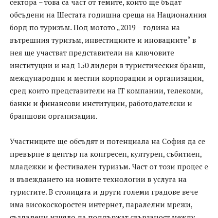
сектора – това са част от темите, които ще бъдат
обсъдени на Шестата годишна среща на Националния
борд по туризъм. Под мотото „2019 – година на
вътрешния туризъм, инвестициите и иновациите“ в
нея ще участват представители на ключовите
институции и над 150 лидери в туристическия бранш,
международни и местни корпорации и организации,
сред които представители на IT компании, телекоми,
банки и финансови институции, работодателски и
браншови организации.
Участниците ще обсъдят и потенциала на София да се
превърне в център на конгресен, културен, събитиен,
младежки и фестивален туризъм. Част от този процес е
и въвеждането на новите технологии в услуга на
туристите. В столицата и други големи градове вече
има високоскоростен интернет, паралелни мрежи,
създадени изцяло да поддържат свързаност между