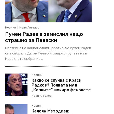
Новини
Иван Ангелов
Румен Радев е замислил нещо
страшно за Пеевски
Противно на националния наратив, че Румен Радев
се е събрал с Делян Пеевски, защото групата му в
Народното събрание...
Новини
Какво се случва с Краси
Радков? Появата му в
„Капките“ шокира феновете
Иван Ангелов
Новини
Калоян Методиев: