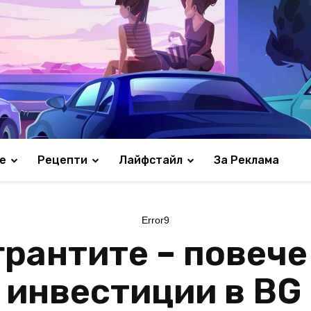
е
Рецепти
Лайфстайл
За Реклама
Error9
грантите – повече
 инвестиции в BG