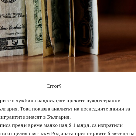
Error9
арите в чужбина надхвърлят преките чуждестранни
лгария. Това показва анализът на последните данни за
мигрантите внасят в България.
писа преди време малко над $ 1 млрд. са изпратили
и от целия свят към Родината през първите 6 месеца на