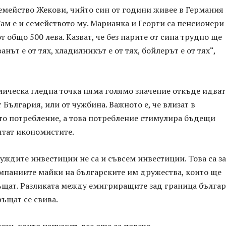
семейство Жекови, чийто син от години живее в Германия
ам е и семейството му. Марианка и Георги са пенсионери 
т общо 500 лева. Казват, че без парите от сина трудно ще
анът е от тях, хладилникът е от тях, бойлерът е от тях“,
мическа гледна точка няма голямо значение откъде идват
т България, или от чужбина. Важното е, че влизат в
то потребление, а това потребление стимулира бъдещи
ятат икономистите.
чуждите инвестиции не са и съвсем инвестиции. Това са з
омпаниите майки на българските им дружества, които ще
ръщат. Разликата между емигриращите зад граница българ
ръщат се свива.