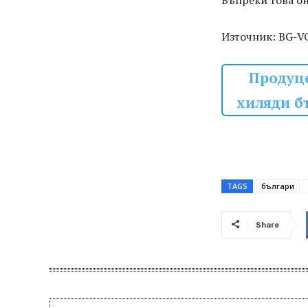
Въпреки това он
Източник: BG-V
Продуце
хиляди б
TAGS
българи
Share