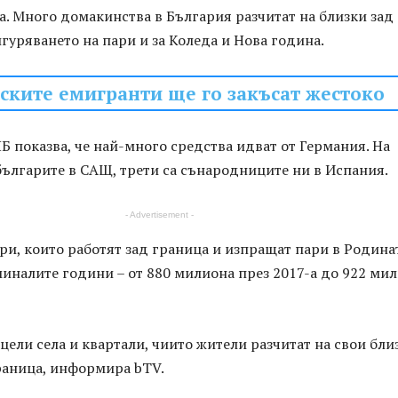
. Много домакинства в България разчитат на близки зад
игуряването на пари и за Коледа и Нова година.
ските емигранти ще го закъсат жестоко
Б показва, че най-много средства идват от Германия. На
българите в САЩ, трети са сънародниците ни в Испания.
- Advertisement -
ри, които работят зад граница и изпращат пари в Родина
миналите години – от 880 милиона през 2017-а до 922 ми
цели села и квартали, чиито жители разчитат на свои бли
раница, информира bTV.