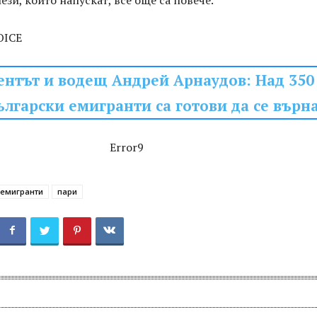
ези, които напускат, все още са повече.
OICE
нтът и водещ Андрей Арнаудов: Над 350
ългарски емигранти са готови да се върн
Error9
емигранти
пари