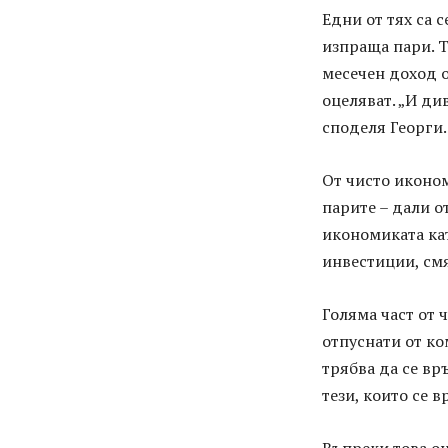
Едни от тях са 
изпраща пари. Т
месечен доход о
оцеляват. „И див
споделя Георги.
От чисто иконо
парите – дали о
икономиката ка
инвестиции, см
Голяма част от 
отпуснати от к
трябва да се в
тези, които се в