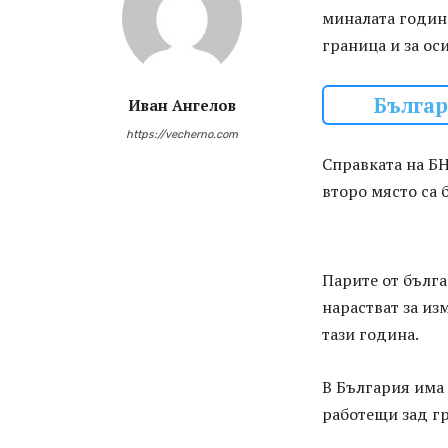
миналата година
граница и за ос
Българ
Иван Ангелов
https://vecherno.com
Справката на БН
второ място са 
Парите от бълга
нарастват за из
тази година.
В България има 
работещи зад г