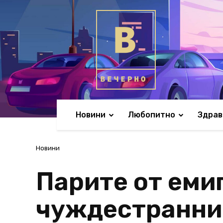
Новини
Любопитно
Здрав
Новини
Парите от еми
чуждестранни