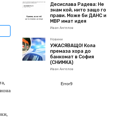
Десислава Радева: Не
знам кой, нито защо го
прави. Може би ДАНС и
МВР имат идея
Иван Ангелов
Новини
УЖАСЯВАЩО! Кола
премаза хора до
банкомат в София
(СНИМКА)
Иван Ангелов
та,
Error9
лиона
зки,