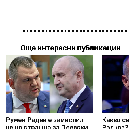
Още интересни публикации
Румен Радев е замислил
Какво се
нещо страшно за Пеевски
Радков?