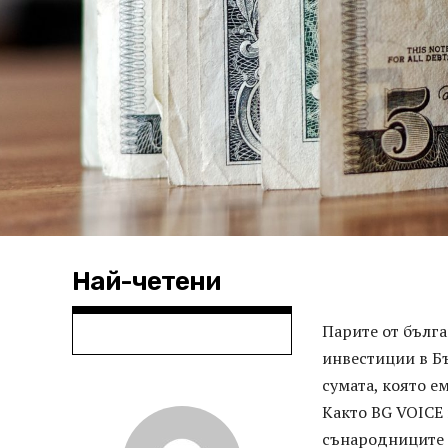
Най-четени
Парите от бълг
инвестиции в Бъ
сумата, която е
Както BG VOICE 
сънародниците н