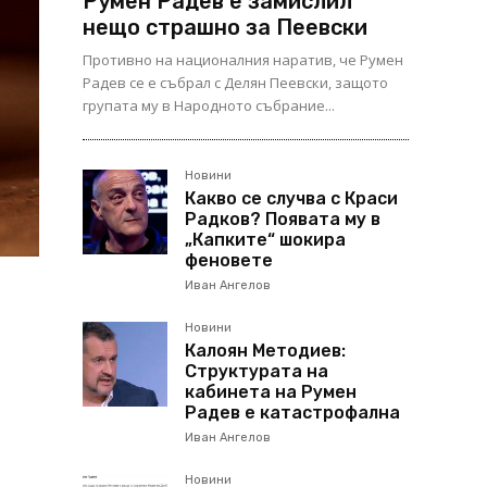
Румен Радев е замислил
нещо страшно за Пеевски
Противно на националния наратив, че Румен
Радев се е събрал с Делян Пеевски, защото
групата му в Народното събрание...
Новини
Какво се случва с Краси
Радков? Появата му в
„Капките“ шокира
феновете
Иван Ангелов
Новини
Калоян Методиев:
Структурата на
кабинета на Румен
Радев е катастрофална
Иван Ангелов
Новини