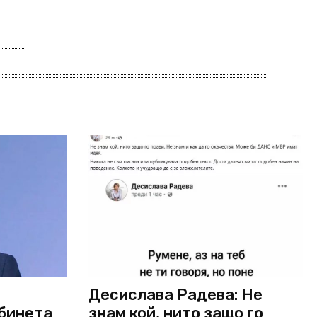
Десислава Радева: Не
абинета
знам кой, нито защо го