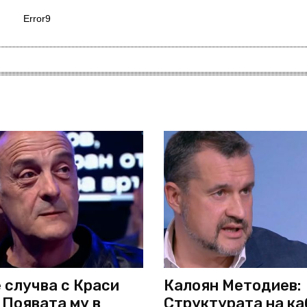
Error9
 случва с Краси
Калоян Методиев:
 Появата му в
Структурата на к