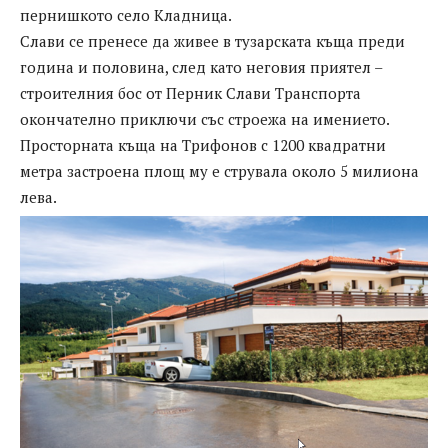
пернишкото село Кладница.
Слави се пренесе да живее в тузарската къща преди
година и половина, след като неговия приятел –
строителния бос от Перник Слави Транспорта
окончателно приключи със строежа на имението.
Просторната къща на Трифонов с 1200 квадратни
метра застроена площ му е струвала около 5 милиона
лева.