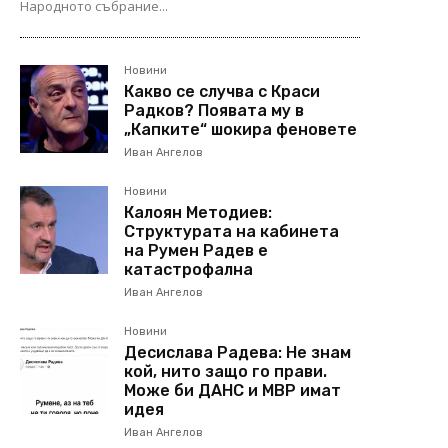
Народното събрание...
Новини
Какво се случва с Краси
Радков? Появата му в
„Капките“ шокира феновете
Иван Ангелов
Новини
Калоян Методиев:
Структурата на кабинета
на Румен Радев е
катастрофална
Иван Ангелов
Новини
Десислава Радева: Не знам
кой, нито защо го прави.
Може би ДАНС и МВР имат
идея
Иван Ангелов