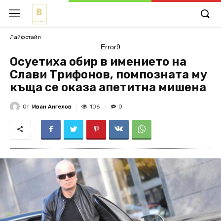
Лайфстайл
Error9
Осуетиха обир в имението на
Слави Трифонов, помпозната му
къща се оказа апетитна мишена
От
Иван Ангелов
106
0