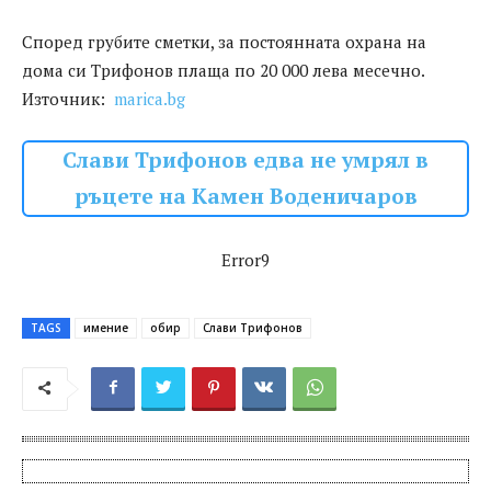
Според грубите сметки, за постоянната охрана на
дома си Трифонов плаща по 20 000 лева месечно.
Източник:
marica.bg
Слави Трифонов едва не умрял в
ръцете на Камен Воденичаров
Error9
TAGS
имение
обир
Слави Трифонов