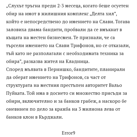
„Слухът тръгна преди 2-3 месеца, когато беше осуетен
обир на имот в жилишния комплекс „Делта хил”,
който е непосредствено до имението на Слави. Тогава
заловиха двама бандити, пробвали да се вмъкнат в
къщата на местен бизнесмен. Те признали, че са
търсели имението на Слави Трифонов, но се отказали,
тъй като не разполагали с необходимата техника за
обира”, разказва жител на Кладница.
Според мълвата в Пернишко, бандитите, планирали
да оберат имението на Трифонов, са част от
структурата на местния престъпен авторитет Вальо
Пуйката. Той има в досието си множество присъди за
обири, включително и за банков грабеж, а наскоро бе
оневинен по дело за кражба на 3 милиона лева от
банков клон в Кърджали.
Error9