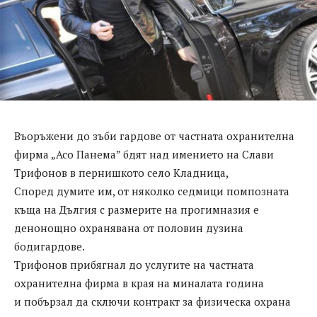
Въоръжени до зъби гардове от частната охранителна
фирма „Асо Панема” бдят над имението на Слави
Трифонов в пернишкото село Кладница,
Според думите им, от няколко седмици помпозната
къща на Дългия с размерите на прогимназия е
денонощно охранявана от половин дузина
бодигардове.
Трифонов прибягнал до услугите на частната
охранителна фирма в края на миналата година
и побързал да сключи контракт за физическа охрана