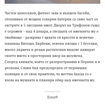
Частен киносалон, фитнес зала и външен басейн,
отопляван от мощни соларни батерии са само част от
екстрите в 5-звездния имот. Дворът на Трифонов също
е огромен – над 4 декара, а гледката от имението му е
смайваща – разкрива с цялата си красота и величие
планина Витоша. Барбекю, зелени площи с 3 беседки,
много дървета и редки растителни видове намират
своето място в просторния двор на шоумена.
Според клюката, която се разпространява в Перник и в
региона, Слави бил предупреден от пернишки
полицаи и от свои приятели, че местна банда го е
взела на мушката и планира обир над имението му.
- Advertisement -
Error9