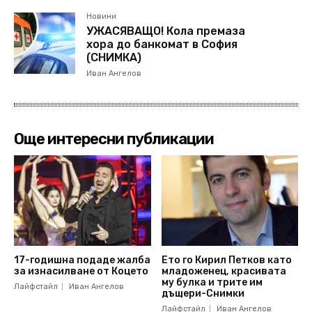
Новини
УЖАСЯВАЩО! Кола премаза
хора до банкомат в София
(СНИМКА)
Иван Ангелов
Още интересни публикации
17-годишна подаде жалба
Ето го Кирил Петков като
за изнасилване от Коцето
младоженец, красивата
му булка и трите им
Лайфстайл
Иван Ангелов
дъщери-Снимки
Лайфстайл
Иван Ангелов